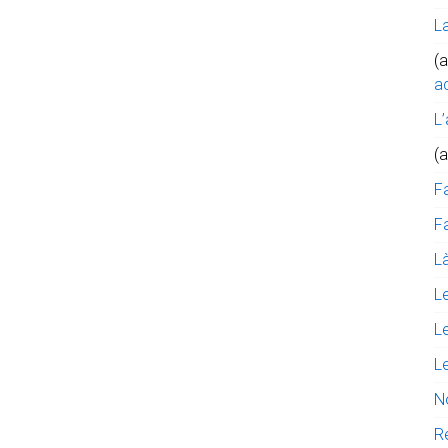
L
(a
ac
L’
(
F
Fa
Là
L
L
L
N
R