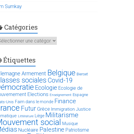
im Sumkay
Catégories
atégories
Étiquettes
Belgique
llemagne
Armement
Bierset
lasses sociales
Covid-19
émocratie
Ecologie
Ecologie de
Elections
ouvernement
Espagne
Enseignement
Finance
Faim dans le monde
ats-Unis
rance
Futur
Grèce
Immigration
Justice
Militarisme
limatique
Liège
Littérature
ouvement social
Musique
édias
Palestine
Nucléaire
Patriotisme