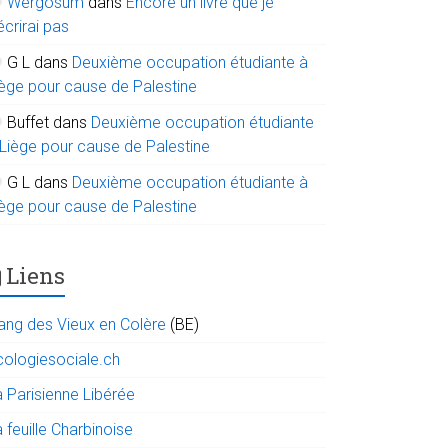
Wergosum
dans
Encore un livre que je
écrirai pas
G L
dans
Deuxième occupation étudiante à
iège pour cause de Palestine
Buffet
dans
Deuxième occupation étudiante
 Liège pour cause de Palestine
G L
dans
Deuxième occupation étudiante à
iège pour cause de Palestine
Liens
ang des Vieux en Colère
(BE)
cologiesociale.ch
a Parisienne Libérée
 feuille Charbinoise