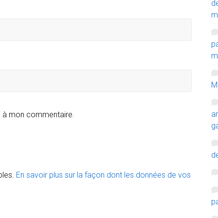
d
m
p
mi
M
a
e à mon commentaire.
g
de
bles.
En savoir plus sur la façon dont les données de vos
p