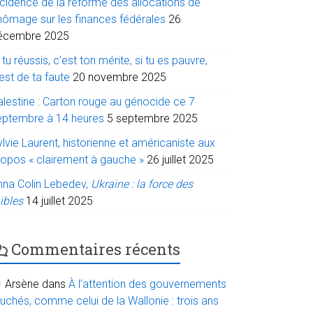
ncidence de la réforme des allocations de
hômage sur les finances fédérales
26
écembre 2025
 tu réussis, c’est ton mérite, si tu es pauvre,
est de ta faute
20 novembre 2025
alestine : Carton rouge au génocide ce 7
eptembre à 14 heures
5 septembre 2025
lvie Laurent, historienne et américaniste aux
ropos « clairement à gauche »
26 juillet 2025
nna Colin Lebedev,
Ukraine : la force des
ibles
14 juillet 2025
Commentaires récents
Arsène
dans
À l’attention des gouvernements
uchés, comme celui de la Wallonie : trois ans