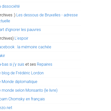
a dissociété
rchives :)
Les dessous de Bruxelles - adresse
tuelle
art d’ignorer les pauvres
archives)
L'espoir
acebook : la mémoire cachée
kir
-bas si j'y suis
et ses
Repaires
e blog de Frédéric Lordon
e Monde diplomatique
e monde selon Monsanto (le livre)
oam Chomsky en français
ezo.net