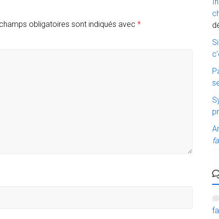
I
c
champs obligatoires sont indiqués avec
*
d
Si
c’
P
s
Sy
p
A
fa
fa