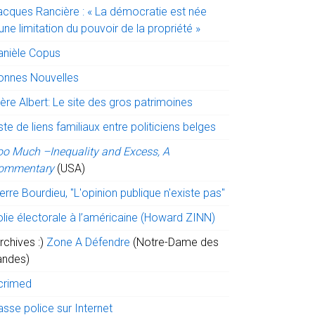
acques Rancière : « La démocratie est née
une limitation du pouvoir de la propriété »
anièle Copus
onnes Nouvelles
ère Albert: Le site des gros patrimoines
ste de liens familiaux entre politiciens belges
oo Much –Inequality and Excess, A
ommentary
(USA)
erre Bourdieu, "L'opinion publique n'existe pas"
olie électorale à l’américaine (Howard ZINN)
rchives :)
Zone A Défendre
(Notre-Dame des
andes)
crimed
sse police sur Internet