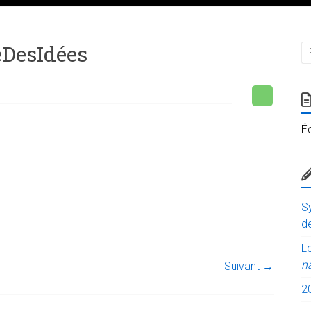
eDesIdées
É
Sy
de
Le
n
Suivant →
2