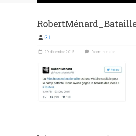
RobertMénard_Bataill
G L
29 décembre 2015
0 commentaire