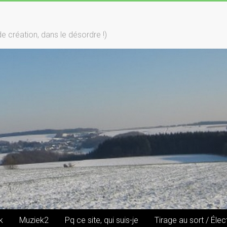
création, dans le désordre !)
k
Muziek2
Pq ce site, qui suis-je
Tirage au sort / Élec