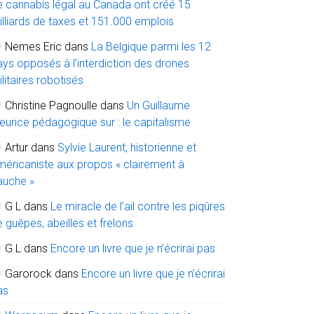
e cannabis légal au Canada ont créé 15
illiards de taxes et 151.000 emplois
Nemes Eric
dans
La Belgique parmi les 12
ays opposés à l’interdiction des drones
litaires robotisés
Christine Pagnoulle
dans
Un Guillaume
eurice pédagogique sur : le capitalisme
Artur
dans
Sylvie Laurent, historienne et
méricaniste aux propos « clairement à
auche »
G L
dans
Le miracle de l’ail contre les piqûres
 guêpes, abeilles et frelons
G L
dans
Encore un livre que je n’écrirai pas
Garorock
dans
Encore un livre que je n’écrirai
as