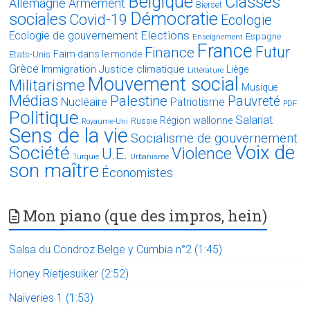
Belgique
Classes
Allemagne
Armement
Bierset
Démocratie
sociales
Covid-19
Ecologie
Elections
Ecologie de gouvernement
Espagne
Enseignement
France
Futur
Finance
Faim dans le monde
Etats-Unis
Grèce
Immigration
Justice climatique
Liège
Littérature
Mouvement social
Militarisme
Musique
Médias
Palestine
Pauvreté
Nucléaire
Patriotisme
PDF
Politique
Salariat
Région wallonne
Russie
Royaume-Uni
Sens de la vie
Socialisme de gouvernement
Voix de
Société
Violence
U.E.
Turquie
Urbanisme
son maître
Économistes
Mon piano (que des impros, hein)
Salsa du Condroz Belge y Cumbia n°2 (1:45)
Honey Rietjesuiker (2:52)
Naïveries 1 (1:53)