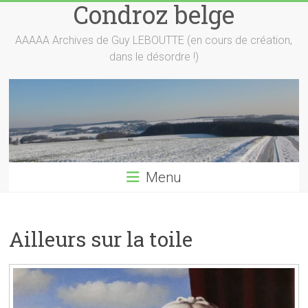
Condroz belge
Skip
to
content
AAAAA Archives de Guy LEBOUTTE (en cours de création,
dans le désordre !)
Menu
Ailleurs sur la toile