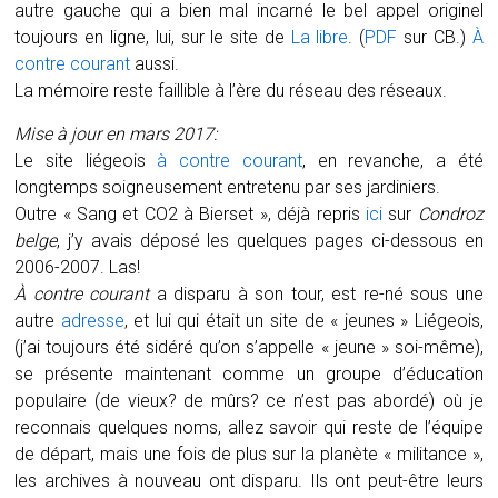
autre gauche qui a bien mal incarné le bel appel originel
toujours en ligne, lui, sur le site de
La libre
. (
PDF
sur CB.)
À
contre courant
aussi.
La mémoire reste faillible à l’ère du réseau des réseaux.
Mise à jour en mars 2017:
Le site liégeois
à contre courant
, en revanche, a été
longtemps soigneusement entretenu par ses jardiniers.
Outre « Sang et CO2 à Bierset », déjà repris
ici
sur
Condroz
belge
, j’y avais déposé les quelques pages ci-dessous en
2006-2007. Las!
À contre courant
a disparu à son tour, est re-né sous une
autre
adresse
, et lui qui était un site de « jeunes » Liégeois,
(j’ai toujours été sidéré qu’on s’appelle « jeune » soi-même),
se présente maintenant comme un groupe d’éducation
populaire (de vieux? de mûrs? ce n’est pas abordé) où je
reconnais quelques noms, allez savoir qui reste de l’équipe
de départ, mais une fois de plus sur la planète « militance »,
les archives à nouveau ont disparu. Ils ont peut-être leurs