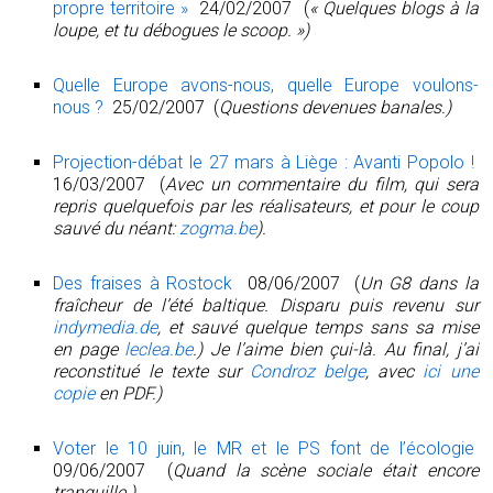
propre territoire »
24/02/2007 (
« Quelques blogs à la
loupe, et tu débogues le scoop. »)
Quelle Europe avons-nous, quelle Europe voulons-
nous ?
25/02/2007 (
Questions devenues banales.)
Projection-débat le 27 mars à Liège : Avanti Popolo !
16/03/2007 (
Avec un commentaire du film, qui sera
repris quelquefois par les réalisateurs, et pour le coup
sauvé du néant:
zogma.be
).
Des fraises à Rostock
08/06/2007 (
Un G8 dans la
fraîcheur de l’été baltique. Disparu puis revenu sur
indymedia.de
, et sauvé quelque temps sans sa mise
en page
leclea.be
.) Je l’aime bien çui-là. Au final, j’ai
reconstitué le texte sur
Condroz belge
, avec
ici une
copie
en PDF.)
Voter le 10 juin, le MR et le PS font de l’écologie
09/06/2007 (
Quand la scène sociale était encore
tranquille.)