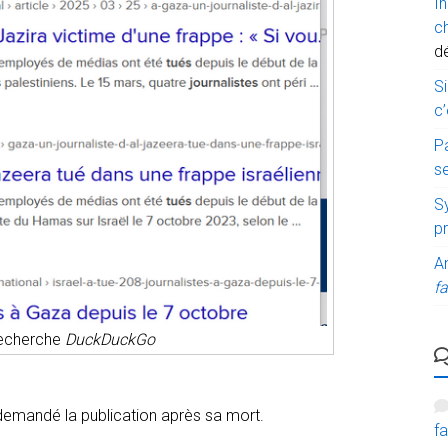
I
c
d
Si
c’
P
s
Sy
p
A
fa
recherche
DuckDuckGo
a demandé la publication après sa mort.
fa