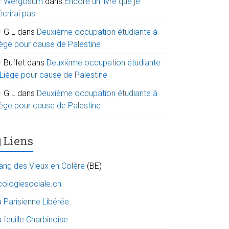
Wergosum
dans
Encore un livre que je
écrirai pas
G L
dans
Deuxième occupation étudiante à
iège pour cause de Palestine
Buffet
dans
Deuxième occupation étudiante
 Liège pour cause de Palestine
G L
dans
Deuxième occupation étudiante à
iège pour cause de Palestine
Liens
ang des Vieux en Colère
(BE)
cologiesociale.ch
a Parisienne Libérée
 feuille Charbinoise