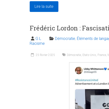
Lire la suite
Frédéric Lordon : Fascisat
G L
Démocratie
,
Éléments de langa
Racisme
25 février 2025
Démocratie
,
Etats-Unis
,
France
,