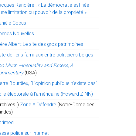
acques Rancière : « La démocratie est née
une limitation du pouvoir de la propriété »
anièle Copus
onnes Nouvelles
ère Albert: Le site des gros patrimoines
ste de liens familiaux entre politiciens belges
oo Much –Inequality and Excess, A
ommentary
(USA)
erre Bourdieu, "L'opinion publique n'existe pas"
olie électorale à l’américaine (Howard ZINN)
rchives :)
Zone A Défendre
(Notre-Dame des
andes)
crimed
sse police sur Internet