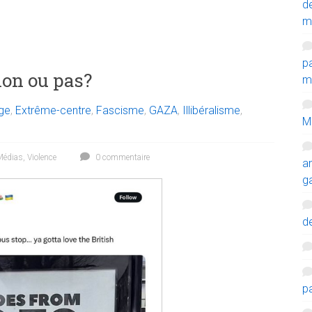
d
m
p
ion ou pas?
mi
ge
,
Extrême-centre
,
Fascisme
,
GAZA
,
Illibéralisme
,
M
Médias
,
Violence
0 commentaire
a
g
de
p