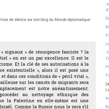
J
d’
D
 mois de silence sur son blog du
Monde diplomatique
:
B
Fr
Li
 « signaux » de résurgence fasciste ? la
T
iel » en est un par excellence. Il est le
C
sme. Et la clé de ses autorisations à la
Pi
ce existentielle », alors il est posé une
F
 et dans ces conditions de « péril vital »,
trailleuse sur les canots de migrants sera
(a
mplacement est notre anéantissement.
L
 procéder au nettoyage ethnique des
A
ue la Palestine en elle-même est une
Israël. Comme la Russie nous le sera s’il
Ba