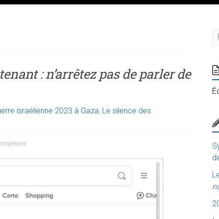
nant : n’arrêtez pas de parler de
É
erre israélienne 2023 à Gaza
,
Le silence des
mmentaire
Sy
de
Le
n
2