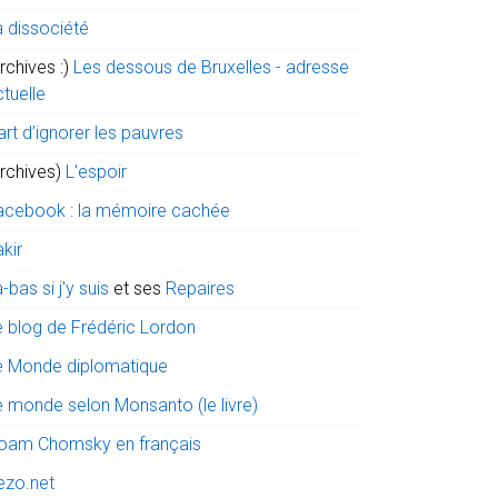
a dissociété
rchives :)
Les dessous de Bruxelles - adresse
tuelle
art d’ignorer les pauvres
archives)
L'espoir
acebook : la mémoire cachée
kir
-bas si j'y suis
et ses
Repaires
e blog de Frédéric Lordon
e Monde diplomatique
e monde selon Monsanto (le livre)
oam Chomsky en français
ezo.net