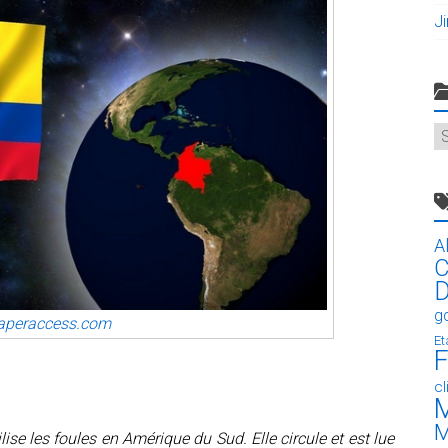
J
C
A
C
D
g
aperaccess.com
Et
F
c
M
M
lise les foules en Amérique du Sud. Elle circule et est lue