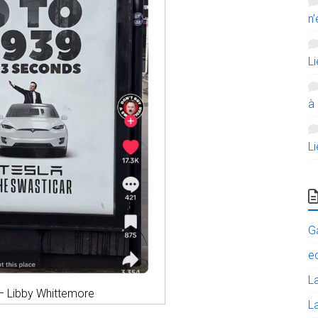
n’
L
à
L
G
e
L
– Libby Whittemore
La