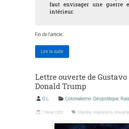
faut envisager une guerre ex
intérieur.
Fin de l’article:
Lire la suite
Lettre ouverte de Gustavo 
Donald Trump
G L
Colonialisme
,
Géopolitique
,
Rai
7 février 2025
Colombie
,
Impérialisme
,
Mouvemen