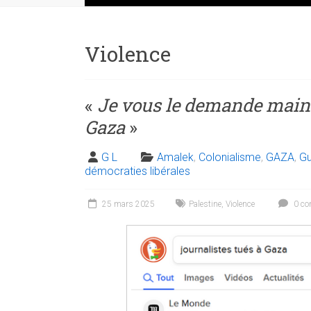
Violence
«
Je vous le demande mainte
Gaza
»
G L
Amalek
,
Colonialisme
,
GAZA
,
Gu
démocraties libérales
25 mars 2025
Palestine
,
Violence
0 co