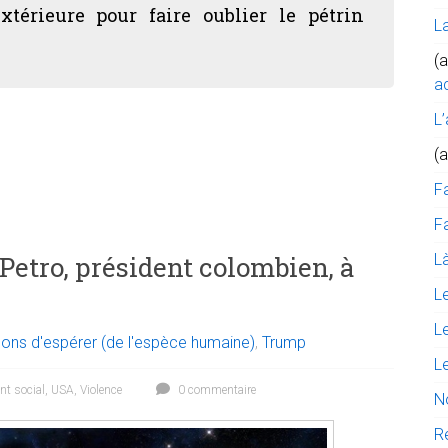
térieure pour faire oublier le pétrin
L
(a
ac
L’
(
F
Fa
Là
Petro, président colombien, à
L
L
sons d'espérer (de l'espèce humaine)
,
Trump
L
t social
,
USA
,
Violence
0 commentaire
N
R