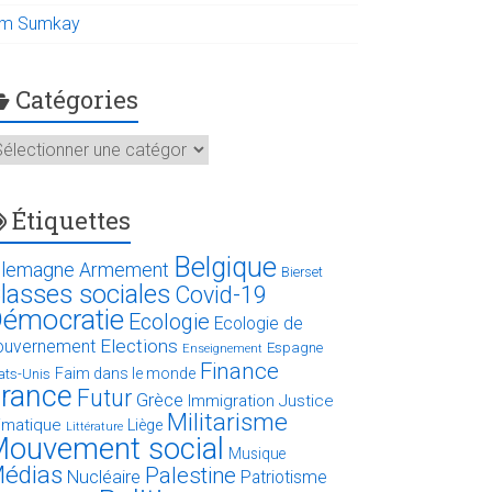
im Sumkay
Catégories
atégories
Étiquettes
Belgique
llemagne
Armement
Bierset
lasses sociales
Covid-19
émocratie
Ecologie
Ecologie de
Elections
ouvernement
Espagne
Enseignement
Finance
Faim dans le monde
ats-Unis
rance
Futur
Grèce
Immigration
Justice
Militarisme
limatique
Liège
Littérature
ouvement social
Musique
édias
Palestine
Nucléaire
Patriotisme