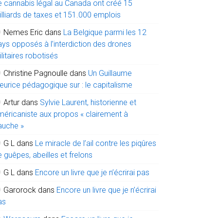
e cannabis légal au Canada ont créé 15
illiards de taxes et 151.000 emplois
Nemes Eric
dans
La Belgique parmi les 12
ays opposés à l’interdiction des drones
litaires robotisés
Christine Pagnoulle
dans
Un Guillaume
eurice pédagogique sur : le capitalisme
Artur
dans
Sylvie Laurent, historienne et
méricaniste aux propos « clairement à
auche »
G L
dans
Le miracle de l’ail contre les piqûres
 guêpes, abeilles et frelons
G L
dans
Encore un livre que je n’écrirai pas
Garorock
dans
Encore un livre que je n’écrirai
as