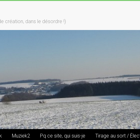
création, dans le désordre !)
k
Muziek2
Pq ce site, qui suis-je
Tirage au sort / Élec