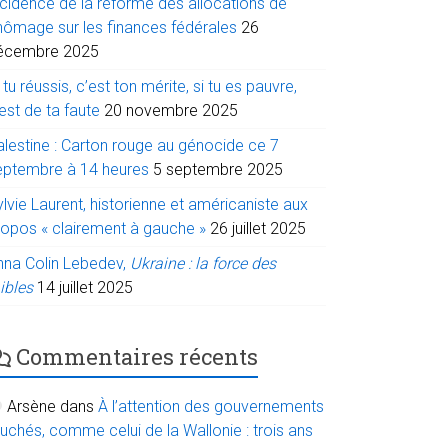
ncidence de la réforme des allocations de
hômage sur les finances fédérales
26
écembre 2025
 tu réussis, c’est ton mérite, si tu es pauvre,
est de ta faute
20 novembre 2025
alestine : Carton rouge au génocide ce 7
eptembre à 14 heures
5 septembre 2025
lvie Laurent, historienne et américaniste aux
ropos « clairement à gauche »
26 juillet 2025
nna Colin Lebedev,
Ukraine : la force des
ibles
14 juillet 2025
Commentaires récents
Arsène
dans
À l’attention des gouvernements
uchés, comme celui de la Wallonie : trois ans