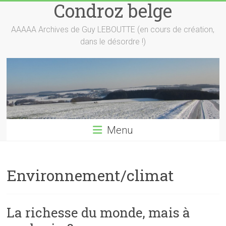
Condroz belge
Skip
to
content
AAAAA Archives de Guy LEBOUTTE (en cours de création,
dans le désordre !)
Menu
Environnement/climat
La richesse du monde, mais à