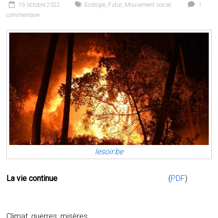
15 octobre 2022
Ecologie
,
Futur
,
Mouvement social
1
commentaire
lesoir.be
La vie continue
(
PDF
)
Climat, guerres, misères,