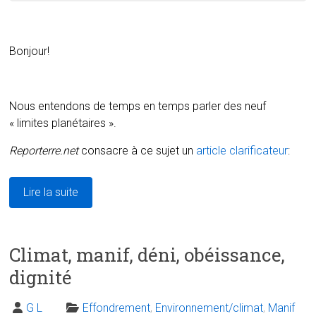
Bonjour!
Nous entendons de temps en temps parler des neuf
« limites planétaires ».
Reporterre.net
consacre à ce sujet un
article clarificateur
:
Lire la suite
Climat, manif, déni, obéissance,
dignité
G L
Effondrement
,
Environnement/climat
,
Manif