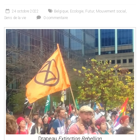
24 octobre 2022
Belgique
,
Ecologie
,
Futur
,
Mouvement social
,
Sens de la vie
0 commentaire
Drapeau
Extinction Rebellion