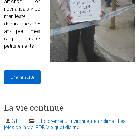
affichait en
néerlandais « Je
manifeste
depuis mes 98
ans pour mes
cinq arrière-
petits-enfants ».
Lire la suite
La vie continue
G L
Effondrement
,
Environnement/climat
,
Les
joies de la vie
,
PDF
,
Vie quotidienne