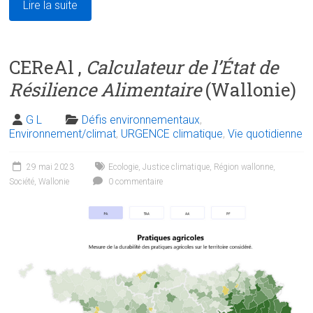
Lire la suite
CEReAl ,
Calculateur de l’État de
Résilience Alimentaire
(Wallonie)
G L
Défis environnementaux
,
Environnement/climat
,
URGENCE climatique
,
Vie quotidienne
29 mai 2023
Ecologie
,
Justice climatique
,
Région wallonne
,
Société
,
Wallonie
0 commentaire