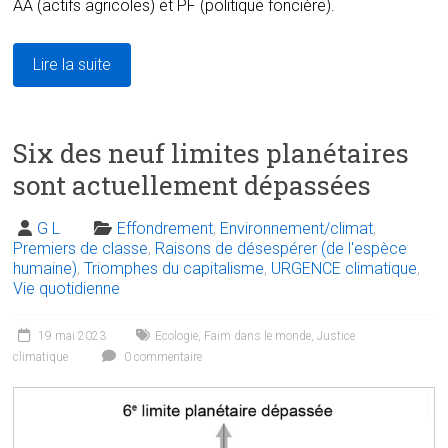
AA (actifs agricoles) et PF (politique foncière).
Lire la suite
Six des neuf limites planétaires
sont actuellement dépassées
G L
Effondrement
,
Environnement/climat
,
Premiers de classe
,
Raisons de désespérer (de l'espèce
humaine)
,
Triomphes du capitalisme
,
URGENCE climatique
,
Vie quotidienne
19 mai 2023
Ecologie
,
Faim dans le monde
,
Justice
climatique
0 commentaire