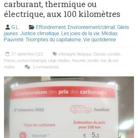
carburant, thermique ou
électrique, aux 100 kilomètres
G L
Effondrement
,
Environnement/climat
,
Gilets
jaunes
,
Justice climatique
,
Les joies de la vie
,
Médias
,
Pauvreté
,
Triomphes du capitalisme
,
Vie quotidienne
27 septembre 2022
Allemagne
,
Belgique
,
Classes sociales
,
France
,
Justice climatique
,
Liège
,
Médias
,
Pauvreté
,
Société
,
Voix de son
maître
3 commentaires