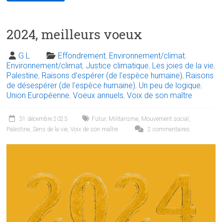
2024, meilleurs voeux
G L
Effondrement
,
Environnement/climat
,
Environnement/climat
,
Justice climatique
,
Les joies de la vie
,
Palestine
,
Raisons d'espérer (de l'espèce humaine)
,
Raisons
de désespérer (de l'espèce humaine)
,
Un peu de logique
,
Union Européenne
,
Voeux annuels
,
Voix de son maître
31 décembre 2023
Futur
,
Militarisme
,
Mouvement social
,
Palestine
,
Sens de la vie
,
Voix de son maître
2 commentaires