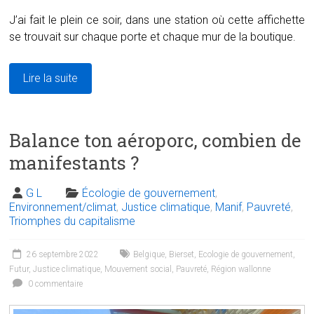
J’ai fait le plein ce soir, dans une station où cette affichette
se trouvait sur chaque porte et chaque mur de la boutique.
Lire la suite
Balance ton aéroporc, combien de
manifestants ?
G L
Écologie de gouvernement
,
Environnement/climat
,
Justice climatique
,
Manif
,
Pauvreté
,
Triomphes du capitalisme
26 septembre 2022
Belgique
,
Bierset
,
Ecologie de gouvernement
,
Futur
,
Justice climatique
,
Mouvement social
,
Pauvreté
,
Région wallonne
0 commentaire