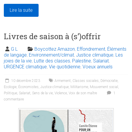
Lire la suite
Livres de saison à (s’)offrir
G L
Boycottez Amazon
,
Effondrement
,
Éléments
de langage
,
Environnement/climat
,
Justice climatique
,
Les
joies de la vie
,
Lutte des classes
,
Palestine
,
Salariat
,
URGENCE climatique
,
Vie quotidienne
,
Voeux annuels
10 décembre 2023
Armement
,
Classes sociales
,
Démocratie
,
Ecologie
,
Économistes
,
Justice climatique
,
Militarisme
,
Mouvement social
,
Politique
,
Salariat
,
Sens de la vie
,
Violence
,
Voix de son maître
1
commentaire