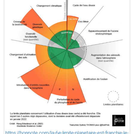
https://bonpote.com/la-6e-limite-planetaire-est-franchie-le-