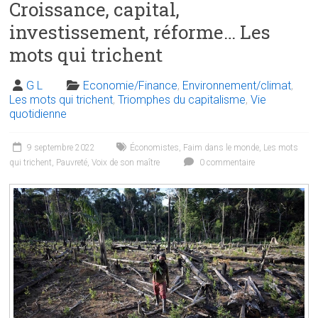
Croissance, capital,
investissement, réforme… Les
mots qui trichent
G L
Economie/Finance
,
Environnement/climat
,
Les mots qui trichent
,
Triomphes du capitalisme
,
Vie
quotidienne
9 septembre 2022
Économistes
,
Faim dans le monde
,
Les mots
qui trichent
,
Pauvreté
,
Voix de son maître
0 commentaire