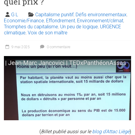
quel prix ?
G L
Capitalisme punitif
,
Défis environnementaux
,
Economie/Finance
,
Effondrement
,
Environnement/climat
,
Triomphes du capitalisme
,
Un peu de logique
,
URGENCE
climatique
,
Voix de son maître
9 mai 2025
0 commentaire
(
Billet publié aussi sur le
blog d’Attac Liège
)