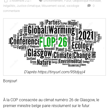
3 novembre 2021
Environnement
,
Futur
,
Géopolitique mondiale
,
Inégalités
,
Justice climatique
,
Mouvement social
,
sociologie
0
commentaire
D’après https://tinyurl.com/95tdyyj4
Bonjour!
À la COP consacrée au climat numéro 26 de Glasgow, le
premier ministre belge parie résolument sur le futur: