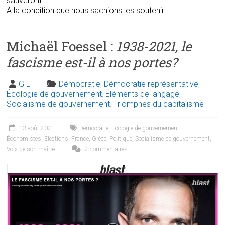
sauveront.
À la condition que nous sachions les soutenir.
Michaël Foessel :
1938-2021, le
fascisme est-il à nos portes?
G L
Démocratie
,
Démocratie représentative
,
Écologie de gouvernement
,
Éléments de langage
,
Socialisme de gouvernement
,
Triomphes du capitalisme
13 août 2021
Démocratie
,
Ecologie de gouvernement
,
Économistes
,
Elections
,
France
,
Grèce
,
Politique
,
Socialisme de gouvernement
,
Voix de son maître
2 commentaires