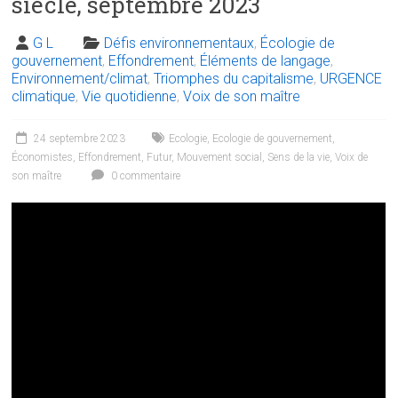
siècle, septembre 2023
G L
Défis environnementaux
,
Écologie de
gouvernement
,
Effondrement
,
Éléments de langage
,
Environnement/climat
,
Triomphes du capitalisme
,
URGENCE
climatique
,
Vie quotidienne
,
Voix de son maître
24 septembre 2023
Ecologie
,
Ecologie de gouvernement
,
Économistes
,
Effondrement
,
Futur
,
Mouvement social
,
Sens de la vie
,
Voix de
son maître
0 commentaire