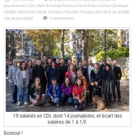
gouvernement
,
Faim dans le monde
,
Finance
,
France
,
Futur
,
Justice climatique
,
Médias
,
Mouvement social
,
Nucléaire
,
Pauvreté
,
Politique
,
Sens de la vie
,
Société
,
Voix de son maître
0 commentaire
19 salariés en CDI, dont 14 journalistes, et écart des
salaires de 1 à 1,9.
Bonjour !