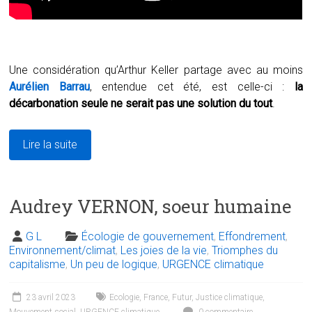
Une considération qu’Arthur Keller partage avec au moins
Aurélien Barrau
, entendue cet été, est celle-ci :
la
décarbonation seule ne serait pas une solution du tout
.
Lire la suite
Audrey VERNON, soeur humaine
G L
Écologie de gouvernement
,
Effondrement
,
Environnement/climat
,
Les joies de la vie
,
Triomphes du
capitalisme
,
Un peu de logique
,
URGENCE climatique
23 avril 2023
Ecologie
,
France
,
Futur
,
Justice climatique
,