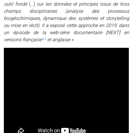
outil fondé
(…)
sur les données et principes issus de trois
champs disciplinaires (analyse des processus
biogéochimiques, dynamique des systèmes et storytelling
ou mise en récit). Il a exposé cette approche en 2019, dans
un épisode de la web-série documentaire [
NEXT
] en
versions française
et anglaise »
.
4
,
5