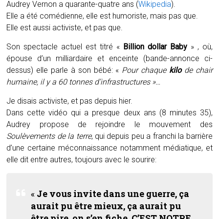
Audrey Vernon a quarante-quatre ans (
Wikipedia
).
Elle a été comédienne, elle est humoriste, mais pas que.
Elle est aussi activiste, et pas que.
Son spectacle actuel est titré «
Billion dollar Baby
» , où,
épouse d’un milliardaire et enceinte (bande-annonce ci-
dessus) elle parle à son bébé: «
Pour chaque
kilo
de chair
humaine, il y a 60 tonnes d’infrastructures »…
Je disais activiste, et pas depuis hier.
Dans cette vidéo qui a presque deux ans (8 minutes 35),
Audrey propose de rejoindre le mouvement des
Soulèvements de la terre
, qui depuis peu a franchi la barrière
d’une certaine méconnaissance notamment médiatique, et
elle dit entre autres, toujours avec le sourire:
«
Je vous invite dans une guerre, ça
aurait pu être mieux, ça aurait pu
être pire, on s’en fiche, C’EST NOTRE