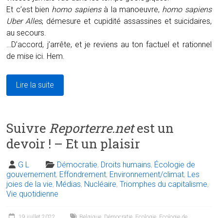
Et c’est bien
h
omo sapiens
à la manoeuvre,
h
omo sapiens
Uber Alles
, démesure et cupidité assassines et suicidaires,
au secours.
…D’accord, j’arrête, et je reviens au ton factuel et rationnel
de mise ici. Hem.
Lire la suite
Suivre
Reporterre.net
est un
devoir ! – Et un plaisir
G L
Démocratie
,
Droits humains
,
Écologie de
gouvernement
,
Effondrement
,
Environnement/climat
,
Les
joies de la vie
,
Médias
,
Nucléaire
,
Triomphes du capitalisme
,
Vie quotidienne
19 juillet 2022
Belgique
,
Démocratie
,
Ecologie
,
Ecologie de