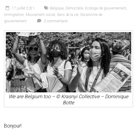
17 juillet 2021
Belgique
,
Démocratie
,
Ecologie de gouvernement
,
Immigration
,
Mouvement social
,
Sens de la vie
,
Socialisme de
gouvernement
0 commentaire
We are Belgium too – © Krasnyi Collective – Dominique
Botte
Bonjour!