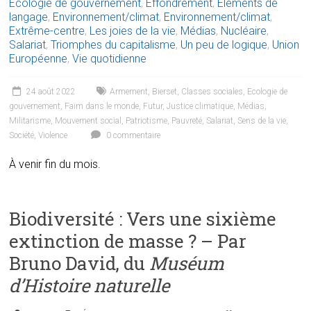
Écologie de gouvernement
,
Effondrement
,
Éléments de
langage
,
Environnement/climat
,
Environnement/climat
,
Extrême-centre
,
Les joies de la vie
,
Médias
,
Nucléaire
,
Salariat
,
Triomphes du capitalisme
,
Un peu de logique
,
Union
Européenne
,
Vie quotidienne
24 août 2022
Armement
,
Bierset
,
Classes sociales
,
Ecologie de
gouvernement
,
Faim dans le monde
,
Futur
,
Justice climatique
,
Médias
,
Militarisme
,
Mouvement social
,
Patriotisme
,
Pauvreté
,
Salariat
,
Sens de la vie
,
Société
,
Violence
0 commentaire
À venir fin du mois.
Biodiversité : Vers une sixième
extinction de masse ? – Par
Bruno David, du
Muséum
d’Histoire naturelle