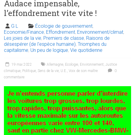
Audace impensable,
l’effondrement vite vite !
G L
Écologie de gouvernement
,
Economie/Finance
,
Effondrement
,
Environnement/climat
,
Les joies de la vie
,
Premiers de classe
,
Raisons de
désespérer (de l'espèce humaine)
,
Triomphes du
capitalisme
,
Un peu de logique
,
Vie quotidienne
19 mai 2022
Allemagne
,
Ecologie
,
Environnement
,
Justice
climatique
,
Politique
,
Sens de la vie
,
U.E.
,
Voix de son maître
0
commentaire