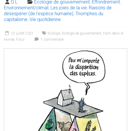
G L
Écologie de gouvernement
,
Effondrement
,
Environnement/climat
,
Les joies de la vie
,
Raisons de
désespérer (de l'espèce humaine)
,
Triomphes du
capitalisme
,
Vie quotidienne
22 juillet 2022
Ecologie
,
Ecologie de gouvernement
,
Faim dans le
monde
,
Futur
1 commentaire