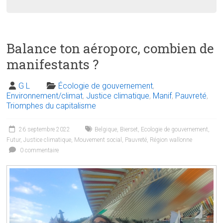
Balance ton aéroporc, combien de
manifestants ?
G L
Écologie de gouvernement
,
Environnement/climat
,
Justice climatique
,
Manif
,
Pauvreté
,
Triomphes du capitalisme
26 septembre 2022
Belgique
,
Bierset
,
Ecologie de gouvernement
,
Futur
,
Justice climatique
,
Mouvement social
,
Pauvreté
,
Région wallonne
0 commentaire