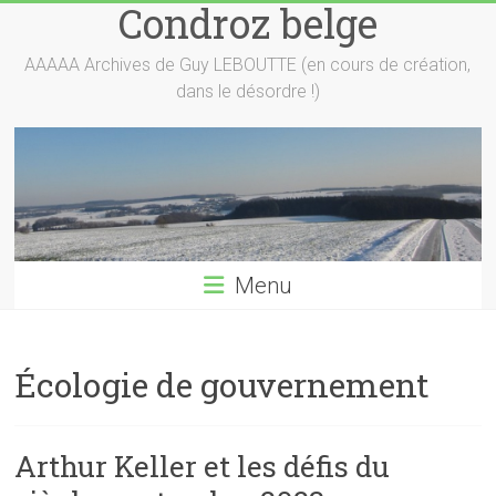
Condroz belge
Skip
to
content
AAAAA Archives de Guy LEBOUTTE (en cours de création,
dans le désordre !)
Menu
Écologie de gouvernement
Arthur Keller et les défis du