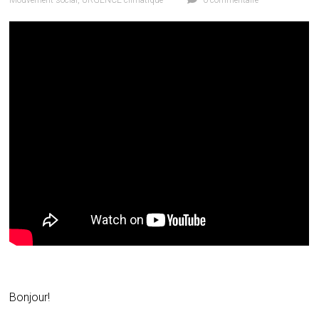
Mouvement social
,
URGENCE climatique
0 commentaire
Bonjour!