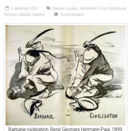
3 décembre 2024
Classes sociales
,
Démocratie
,
Futur
,
Militarisme
,
Politique
,
Salariat
,
Violence
0 commentaire
Barbarie-civilisation, René Georges Hermann-Paul, 1899