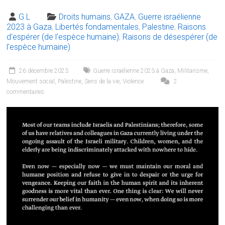
G L
Droits humains
,
GAZA
,
Guerre israélienne
2023 à Gaza
,
Libertés fondamentales
,
Palestine
,
Raisons
d'espérer (de l'espèce humaine)
,
Raisons de désespérer (de
l'espèce humaine)
26 décembre 2023
Guerre israélienne 2023 à Gaza
,
Militarisme
,
Mouvement social
,
Palestine
,
Sens de la vie
,
Violence
2
commentaires