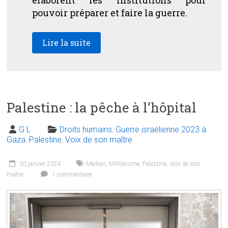
pouvoir préparer et faire la guerre.
Lire la suite
Palestine : la pêche à l’hôpital
G L
Droits humains
,
Guerre israélienne 2023 à
Gaza
,
Palestine
,
Voix de son maître
30 janvier 2024
Médias
,
Militarisme
,
Palestine
,
Voix de son
maître
1 commentaire