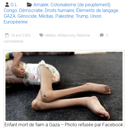
G L
Amalek
,
Colonialisme (de peuplement)
,
Congo
,
Démocratie
,
Droits humains
,
Éléments de langage
,
GAZA
,
Génocide
,
Médias
,
Palestine
,
Trump
,
Union
Européenne
18 avril 2025
Médias
,
Militarisme
,
Palestine
0
commentaire
Enfant mort de faim à Gaza – Photo refusée par Facebook