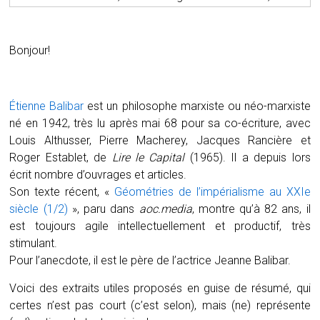
Bonjour!
Étienne Balibar
est un philosophe marxiste ou néo-marxiste
né en 1942, très lu après mai 68 pour sa co-écriture, avec
Louis Althusser, Pierre Macherey, Jacques Rancière et
Roger Establet, de
Lire le Capital
(1965). Il a depuis lors
écrit nombre d’ouvrages et articles.
Son texte récent, «
Géométries de l’impérialisme au XXIe
siècle (1/2)
», paru dans
aoc.media
, montre qu’à 82 ans, il
est toujours agile intellectuellement et productif, très
stimulant.
Pour l’anecdote, il est le père de l’actrice Jeanne Balibar.
Voici des extraits utiles proposés en guise de résumé, qui
certes n’est pas court (c’est selon), mais (ne) représente