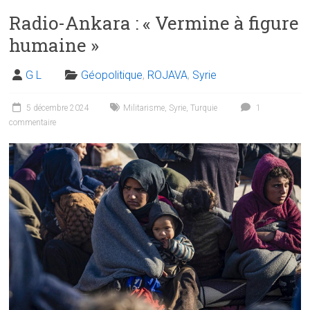
Radio-Ankara : « Vermine à figure
humaine »
G L
Géopolitique
,
ROJAVA
,
Syrie
5 décembre 2024
Militarisme
,
Syrie
,
Turquie
1
commentaire