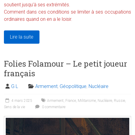
soutient jusqu’à ses extrémités.
Comment dans ces conditions se limiter à ses occupations
ordinaires quand on en a le loisir.
Lire la suite
Folies Folamour – Le petit joueur
français
G L
Armement
,
Géopolitique
,
Nucléaire
4 mars 2025
Armement
,
France
,
Militarisme
,
Nucléaire
,
Russie
,
Sens de la vie
0 commentaire