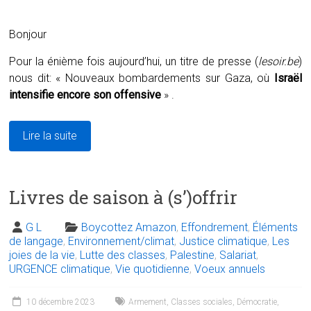
Bonjour
Pour la énième fois aujourd’hui, un titre de presse (
lesoir.be
)
nous dit: « Nouveaux bombardements sur Gaza, où
Israël
intensifie encore son offensive
» .
Lire la suite
Livres de saison à (s’)offrir
G L
Boycottez Amazon
,
Effondrement
,
Éléments
de langage
,
Environnement/climat
,
Justice climatique
,
Les
joies de la vie
,
Lutte des classes
,
Palestine
,
Salariat
,
URGENCE climatique
,
Vie quotidienne
,
Voeux annuels
10 décembre 2023
Armement
,
Classes sociales
,
Démocratie
,