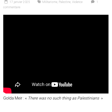
17 janvier 2025
Militarisme
,
Palestine
,
Violence
1
commentaire
Golda Meir : «
There was no such thing as Palestinians
»