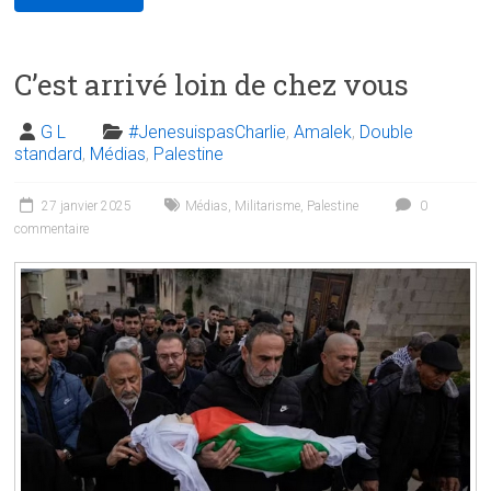
C’est arrivé loin de chez vous
G L
#JenesuispasCharlie
,
Amalek
,
Double
standard
,
Médias
,
Palestine
27 janvier 2025
Médias
,
Militarisme
,
Palestine
0
commentaire