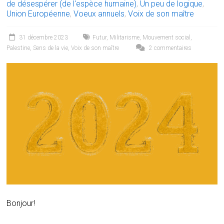
de désespérer (de l'espèce humaine)
,
Un peu de logique
,
Union Européenne
,
Voeux annuels
,
Voix de son maître
31 décembre 2023
Futur
,
Militarisme
,
Mouvement social
,
Palestine
,
Sens de la vie
,
Voix de son maître
2 commentaires
Bonjour!