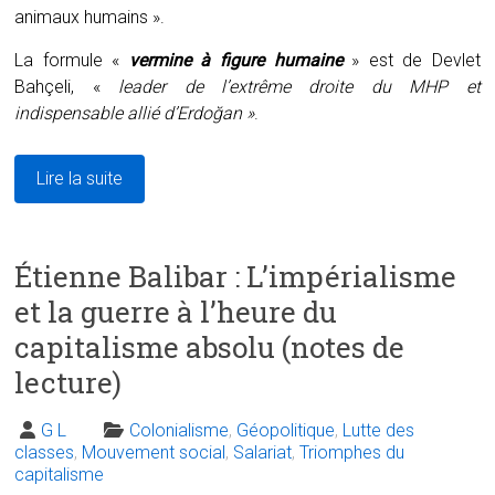
animaux humains ».
La formule «
vermine à figure humaine
» est de Devlet
Bahçeli, «
leader de l’extrême droite du MHP et
indispensable allié d’Erdoğan »
.
Lire la suite
Étienne Balibar : L’impérialisme
et la guerre à l’heure du
capitalisme absolu (notes de
lecture)
G L
Colonialisme
,
Géopolitique
,
Lutte des
classes
,
Mouvement social
,
Salariat
,
Triomphes du
capitalisme