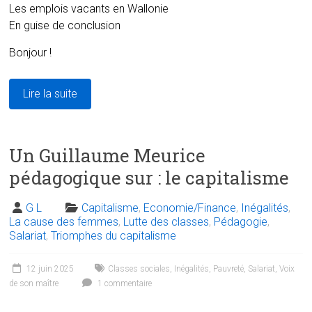
Les emplois vacants en Wallonie
En guise de conclusion
Bonjour !
Lire la suite
Un Guillaume Meurice
pédagogique sur : le capitalisme
G L
Capitalisme
,
Economie/Finance
,
Inégalités
,
La cause des femmes
,
Lutte des classes
,
Pédagogie
,
Salariat
,
Triomphes du capitalisme
12 juin 2025
Classes sociales
,
Inégalités
,
Pauvreté
,
Salariat
,
Voix
de son maître
1 commentaire