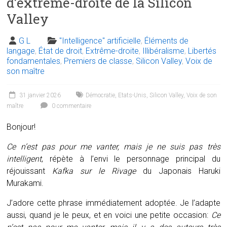
d’extrême-droite de la Silicon
Valley
G L
"Intelligence" artificielle
,
Éléments de
langage
,
État de droit
,
Extrême-droite
,
Illibéralisme
,
Libertés
fondamentales
,
Premiers de classe
,
Silicon Valley
,
Voix de
son maître
31 janvier 2026
Démocratie
,
Etats-Unis
,
Silicon Valley
,
Voix de son
maître
0 commentaire
Bonjour!
Ce n’est pas pour me vanter, mais je ne suis pas très
intelligent
, répète à l’envi le personnage principal du
réjouissant
Kafka sur le Rivage
du Japonais
Haruki
Murakami.
J’adore cette phrase immédiatement adoptée. Je l’adapte
aussi, quand je le peux, et en voici une petite occasion:
Ce