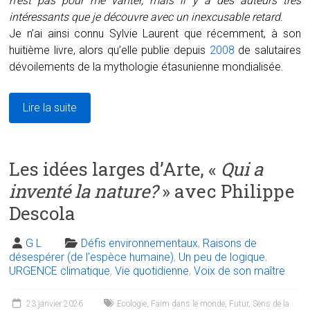
n’est pas pour me vanter, mais il y a des auteurs très
intéressants que je découvre avec un inexcusable retard
.
Je n’ai ainsi connu Sylvie Laurent que récemment, à son
huitième livre, alors qu’elle publie depuis
2008
de salutaires
dévoilements de la mythologie étasunienne mondialisée.
Lire la suite
Les idées larges d’Arte, «
Qui a
inventé la nature?
» avec Philippe
Descola
G L
Défis environnementaux
,
Raisons de
désespérer (de l'espèce humaine)
,
Un peu de logique
,
URGENCE climatique
,
Vie quotidienne
,
Voix de son maître
23 janvier 2026
Ecologie
,
Faim dans le monde
,
Futur
,
Sens de la