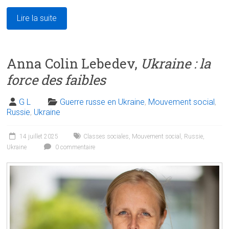
Lire la suite
Anna Colin Lebedev,
Ukraine : la
force des faibles
G L
Guerre russe en Ukraine
,
Mouvement social
,
Russie
,
Ukraine
14 juillet 2025
Classes sociales
,
Mouvement social
,
Russie
,
Ukraine
0 commentaire