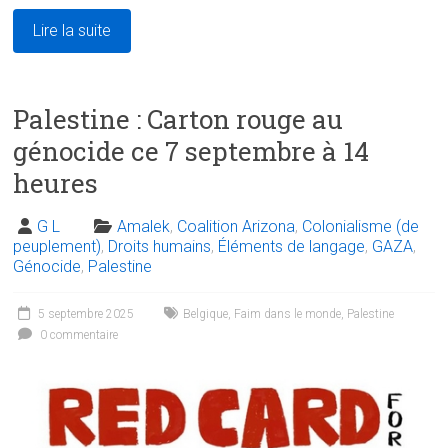
Lire la suite
Palestine : Carton rouge au
génocide ce 7 septembre à 14
heures
G L
Amalek
,
Coalition Arizona
,
Colonialisme (de
peuplement)
,
Droits humains
,
Éléments de langage
,
GAZA
,
Génocide
,
Palestine
5 septembre 2025
Belgique
,
Faim dans le monde
,
Palestine
0 commentaire