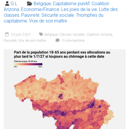
G L
Belgique
,
Capitalisme punitif
,
Coalition
Arizona
,
Economie/Finance
,
Les joies de la vie
,
Lutte des
classes
,
Pauvreté
,
Sécurité sociale
,
Triomphes du
capitalisme
,
Voix de son maître
20 juin 2025
Belgique
,
Classes sociales
,
Coalition Arizona
,
Pauvreté
,
Voix de son maître
0 commentaire