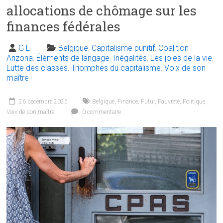
allocations de chômage sur les
finances fédérales
G L
Belgique
,
Capitalisme punitif
,
Coalition
Arizona
,
Éléments de langage
,
Inégalités
,
Les joies de la vie
,
Lutte des classes
,
Triomphes du capitalisme
,
Voix de son
maître
26 décembre 2025
Belgique
,
Finance
,
Futur
,
Pauvreté
,
Politique
,
Voix de son maître
0 commentaire