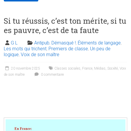
Si tu réussis, c’est ton mérite, si tu
es pauvre, c’est de ta faute
G L
Antipub
,
Démasqué !
,
Éléments de langage
,
Les mots qui trichent
,
Premiers de classe
,
Un peu de
logique
,
Voix de son maître
20 novembre 2025
Classes sociales
,
France
,
Médias
,
Société
,
Voix
de son maître
0 commentaire