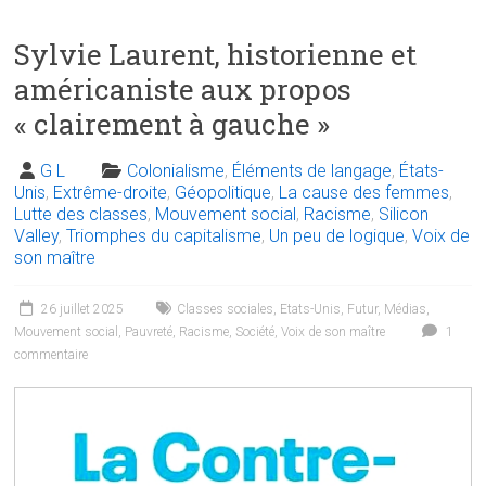
Sylvie Laurent, historienne et
américaniste aux propos
« clairement à gauche »
G L
Colonialisme
,
Éléments de langage
,
États-
Unis
,
Extrême-droite
,
Géopolitique
,
La cause des femmes
,
Lutte des classes
,
Mouvement social
,
Racisme
,
Silicon
Valley
,
Triomphes du capitalisme
,
Un peu de logique
,
Voix de
son maître
26 juillet 2025
Classes sociales
,
Etats-Unis
,
Futur
,
Médias
,
Mouvement social
,
Pauvreté
,
Racisme
,
Société
,
Voix de son maître
1
commentaire