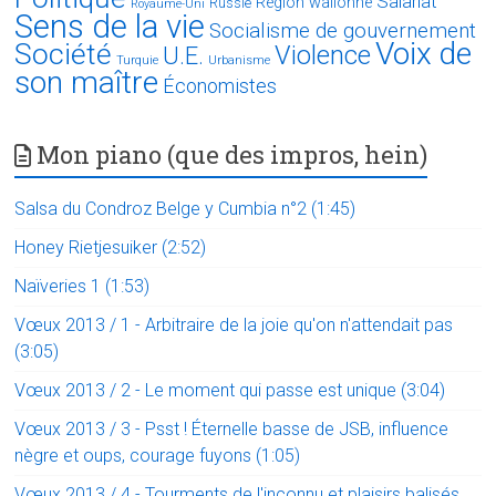
Salariat
Région wallonne
Russie
Royaume-Uni
Sens de la vie
Socialisme de gouvernement
Voix de
Société
Violence
U.E.
Turquie
Urbanisme
son maître
Économistes
Mon piano (que des impros, hein)
Salsa du Condroz Belge y Cumbia n°2 (1:45)
Honey Rietjesuiker (2:52)
Naïveries 1 (1:53)
Vœux 2013 / 1 - Arbitraire de la joie qu'on n'attendait pas
(3:05)
Vœux 2013 / 2 - Le moment qui passe est unique (3:04)
Vœux 2013 / 3 - Psst ! Éternelle basse de JSB, influence
nègre et oups, courage fuyons (1:05)
Vœux 2013 / 4 - Tourments de l'inconnu et plaisirs balisés