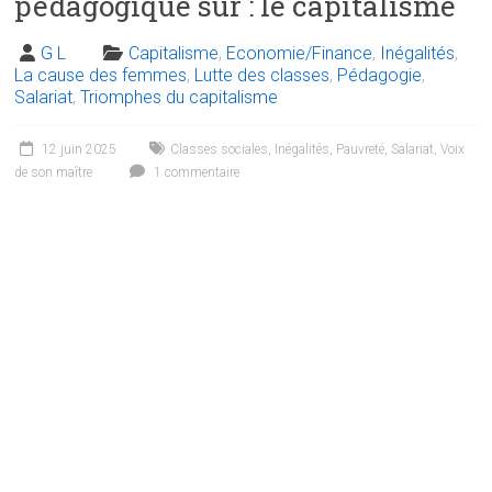
pédagogique sur : le capitalisme
G L
Capitalisme
,
Economie/Finance
,
Inégalités
,
La cause des femmes
,
Lutte des classes
,
Pédagogie
,
Salariat
,
Triomphes du capitalisme
12 juin 2025
Classes sociales
,
Inégalités
,
Pauvreté
,
Salariat
,
Voix
de son maître
1 commentaire