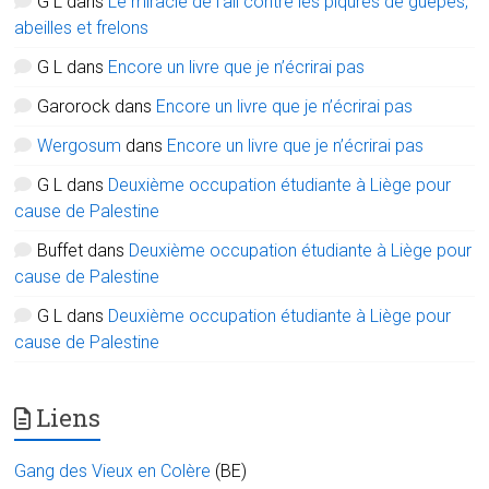
G L
dans
Le miracle de l’ail contre les piqûres de guêpes,
abeilles et frelons
G L
dans
Encore un livre que je n’écrirai pas
Garorock
dans
Encore un livre que je n’écrirai pas
Wergosum
dans
Encore un livre que je n’écrirai pas
G L
dans
Deuxième occupation étudiante à Liège pour
cause de Palestine
Buffet
dans
Deuxième occupation étudiante à Liège pour
cause de Palestine
G L
dans
Deuxième occupation étudiante à Liège pour
cause de Palestine
Liens
Gang des Vieux en Colère
(BE)