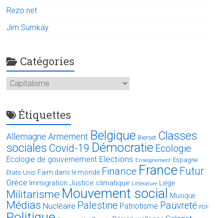
Rezo.net
Jim Sumkay
Catégories
Catégories
Étiquettes
Belgique
Classes
Allemagne
Armement
Bierset
Démocratie
sociales
Covid-19
Ecologie
Elections
Ecologie de gouvernement
Espagne
Enseignement
France
Futur
Finance
Faim dans le monde
Etats-Unis
Grèce
Immigration
Justice climatique
Liège
Littérature
Mouvement social
Militarisme
Musique
Médias
Palestine
Pauvreté
Nucléaire
Patriotisme
PDF
Politique