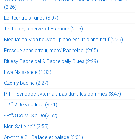
(2:26)
Lenteur trois lignes (3:07)
Tentation, réserve, et – amour (2:15)
Méditation Mon nouveau piano est un piano neuf (2:36)
Presque sans erreur, merci Pachelbel (2:05)
Bluesy Pachelbel & Pachelbelly Blues (2:29)
Ewa Naissance (1:33)
Czerny badine (2:27)
Pff_1 Syncope svp, mais pas dans les pommes (3:47)
- Pff 2 Je voudrais (3:41)
- Pff3 Do Mi Sib Do(2:52)
Mon Satie naïf (2:55)
Arythmie 2 - Ballade et balade (5:01)