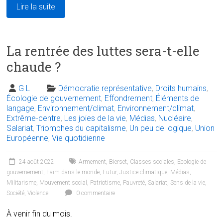
Lire la suite
La rentrée des luttes sera-t-elle
chaude ?
G L
Démocratie représentative
,
Droits humains
,
Écologie de gouvernement
,
Effondrement
,
Éléments de
langage
,
Environnement/climat
,
Environnement/climat
,
Extrême-centre
,
Les joies de la vie
,
Médias
,
Nucléaire
,
Salariat
,
Triomphes du capitalisme
,
Un peu de logique
,
Union
Européenne
,
Vie quotidienne
24 août 2022
Armement
,
Bierset
,
Classes sociales
,
Ecologie de
gouvernement
,
Faim dans le monde
,
Futur
,
Justice climatique
,
Médias
,
Militarisme
,
Mouvement social
,
Patriotisme
,
Pauvreté
,
Salariat
,
Sens de la vie
,
Société
,
Violence
0 commentaire
À venir fin du mois.