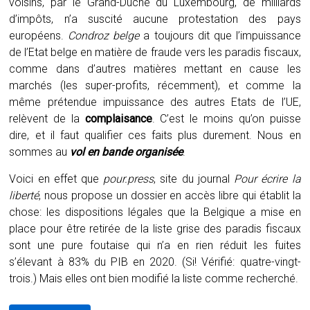
voisins, par le Grand-Duché du Luxembourg, de milliards
d’impôts, n’a suscité aucune protestation des pays
européens.
Condroz belge
a toujours dit que l’impuissance
de l’Etat belge en matière de fraude vers les paradis fiscaux,
comme dans d’autres matières mettant en cause les
marchés (les super-profits, récemment), et comme la
même prétendue impuissance des autres Etats de l’UE,
relèvent de la
complaisance
. C’est le moins qu’on puisse
dire, et il faut qualifier ces faits plus durement. Nous en
sommes au
vol en bande organisée
.
Voici en effet que
pour.press
, site du journal
Pour écrire la
liberté
, nous propose un dossier en accès libre qui établit la
chose: les dispositions légales que la Belgique a mise en
place pour être retirée de la liste grise des paradis fiscaux
sont une pure foutaise qui n’a en rien réduit les fuites
s’élevant à 83% du PIB en 2020. (Si! Vérifié: quatre-vingt-
trois.) Mais elles ont bien modifié la liste comme recherché.