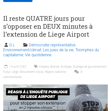
Il reste QUATRE jours pour
s’opposer en DEUX minutes à
l’extension de Liege Airport
G L
Démocratie représentative
,
Environnement/climat
,
Les joies de la vie
,
Triomphes du
capitalisme
,
Vie quotidienne
15 avril 2022
Alibaba
,
Bierset
,
Ecologie
,
Ecologie de gouvernement
,
Futur
,
Liège
,
Mouvement social
,
Région wallonne
8
commentaires