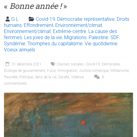
«
Bonne année !
»
G L
Covid-19
,
Démocratie représentative
,
Droits
humains
,
Effondrement
,
Environnement/climat
,
Environnement/climat
,
Extrême-centre
,
La cause des
femmes
,
Les joies de la vie
,
Migrations
,
Palestine
,
SDF
,
Syndémie
,
Triomphes du capitalisme
,
Vie quotidienne
,
Voeux annuels
31 décembre 2021
Classes sociales
,
Covid-19
,
Démocratie
,
Ecologie de gouvernement
,
Futur
,
Immigration
,
Justice climatique
,
Militarisme
,
Pauvreté
,
Politique
,
Sens de la vie
,
Société
,
Violence
8
commentaires