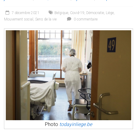
7 décembre 2021
Belgique
,
Covid-19
,
Démocratie
,
Liège
,
Mouvement social
,
Sens de la vie
0 commentaire
Photo
todayinliege.be