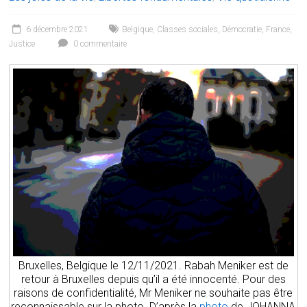
6 décembre 2021
Belgique
,
Classes sociales
,
Démocratie
,
France
,
Justice
0 commentaire
Bruxelles, Belgique le 12/11/2021. Rabah Meniker est de
retour à Bruxelles depuis qu’il a été innocenté. Pour des
raisons de confidentialité, Mr Meniker ne souhaite pas être
reconnaissable sur la photo. D’après la
photo
de JOHANNA