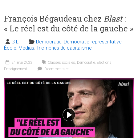
François Bégaudeau chez
Blast
:
« Le réel est du côté de la gauche »
G L
Démocratie
,
Démocratie représentative
,
École
,
Médias
,
Triomphes du capitalisme
21 mai 2022
Classes sociales
,
Démocratie
,
Elections
,
Enseignement
0 commentaire