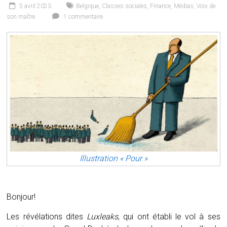
5 avril 2023
Belgique
,
Classes sociales
,
Finance
,
Médias
,
Voix de
son maître
1 commentaire
Illustration « Pour »
Bonjour!
Les révélations dites
Luxleaks
, qui ont établi le vol à ses