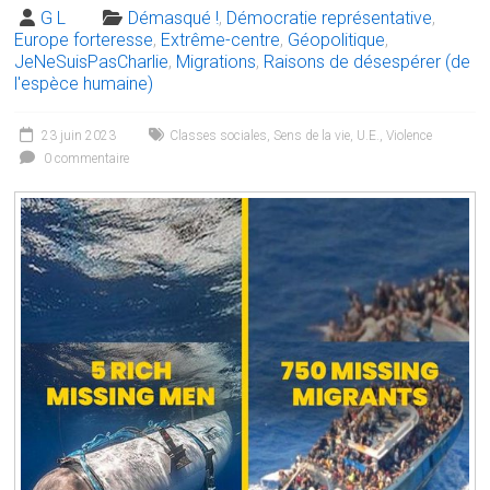
G L
Démasqué !
,
Démocratie représentative
,
Europe forteresse
,
Extrême-centre
,
Géopolitique
,
JeNeSuisPasCharlie
,
Migrations
,
Raisons de désespérer (de
l'espèce humaine)
23 juin 2023
Classes sociales
,
Sens de la vie
,
U.E.
,
Violence
0 commentaire