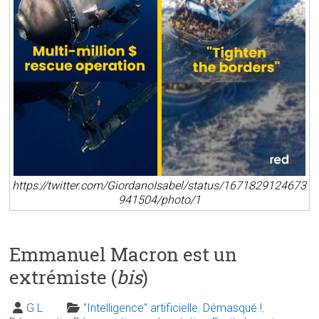
https://twitter.com/GiordanoIsabel/status/1671829124673
941504/photo/1
Emmanuel Macron est un
extrémiste (
bis
)
G L
"Intelligence" artificielle
,
Démasqué !
,