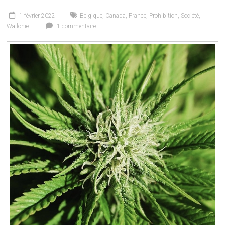
1 février 2022
Belgique
,
Canada
,
France
,
Prohibition
,
Société
,
Wallonie
1 commentaire