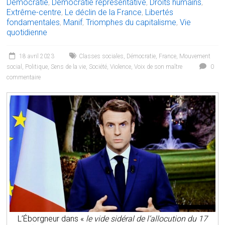
Démocratie
,
Démocratie représentative
,
Droits humains
,
Extrême-centre
,
Le déclin de la France
,
Libertés
fondamentales
,
Manif
,
Triomphes du capitalisme
,
Vie
quotidienne
18 avril 2023
Classes sociales
,
Démocratie
,
France
,
Mouvement
social
,
Politique
,
Sens de la vie
,
Société
,
Violence
,
Voix de son maître
0
commentaire
L’Éborgneur dans «
le vide sidéral de l’allocution du 17