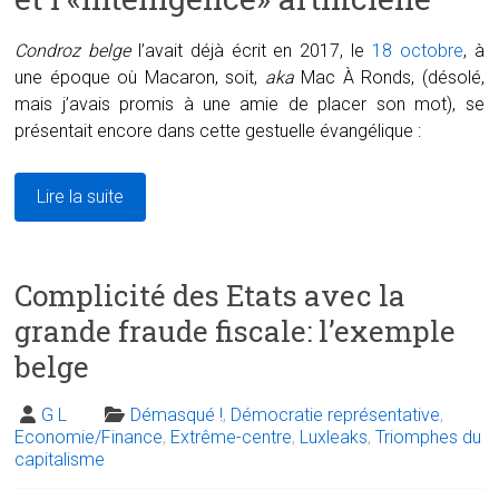
Condroz belge
l’avait déjà écrit en 2017, le
18 octobre
, à
une époque où Macaron, soit,
aka
Mac À Ronds, (désolé,
mais j’avais promis à une amie de placer son mot), se
présentait encore dans cette gestuelle évangélique :
Lire la suite
Complicité des Etats avec la
grande fraude fiscale: l’exemple
belge
G L
Démasqué !
,
Démocratie représentative
,
Economie/Finance
,
Extrême-centre
,
Luxleaks
,
Triomphes du
capitalisme