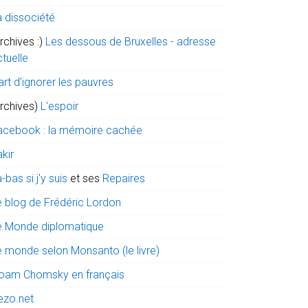
a dissociété
rchives :)
Les dessous de Bruxelles - adresse
tuelle
art d’ignorer les pauvres
archives)
L'espoir
acebook : la mémoire cachée
kir
-bas si j'y suis
et ses
Repaires
e blog de Frédéric Lordon
e Monde diplomatique
e monde selon Monsanto (le livre)
oam Chomsky en français
ezo.net