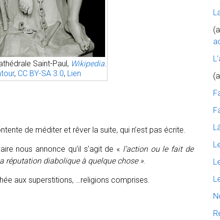
L
(a
ac
L’
cathédrale Saint-Paul,
Wikipedia
.
atour
,
CC BY-SA 3.0
,
Lien
(
F
Fa
Là
tente de méditer et rêver la suite, qui n’est pas écrite.
L
naire nous annonce qu’il s’agit de «
l’action ou le fait de
 sa réputation diabolique à quelque chose »
.
L
L
ée aux superstitions, …religions comprises.
N
R