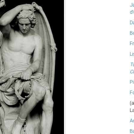
J
d’
D
B
Fr
Li
T
C
Pi
F
(a
L
A
Ba