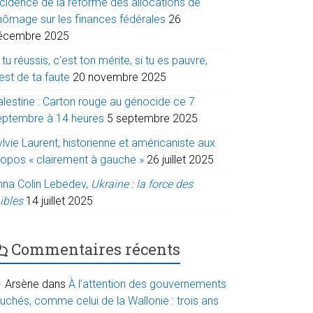
ncidence de la réforme des allocations de
hômage sur les finances fédérales
26
écembre 2025
 tu réussis, c’est ton mérite, si tu es pauvre,
est de ta faute
20 novembre 2025
alestine : Carton rouge au génocide ce 7
eptembre à 14 heures
5 septembre 2025
lvie Laurent, historienne et américaniste aux
ropos « clairement à gauche »
26 juillet 2025
nna Colin Lebedev,
Ukraine : la force des
ibles
14 juillet 2025
Commentaires récents
Arsène
dans
À l’attention des gouvernements
uchés, comme celui de la Wallonie : trois ans