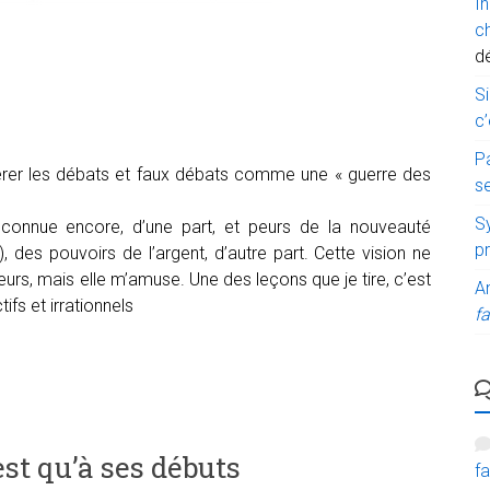
I
c
d
Si
c’
P
dérer les débats et faux débats comme une « guerre des
s
Sy
connue encore, d’une part, et peurs de la nouveauté
p
 des pouvoirs de l’argent, d’autre part. Cette vision ne
rs, mais elle m’amuse. Une des leçons que je tire, c’est
A
fs et irrationnels
fa
t qu’à ses débuts
fa