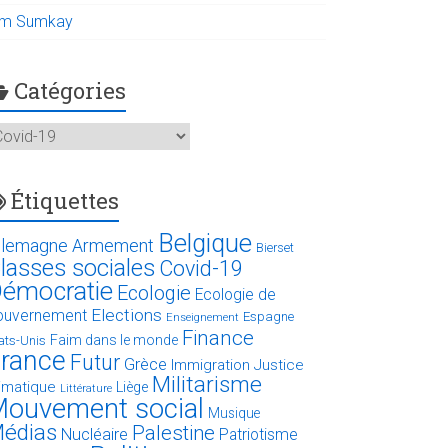
im Sumkay
Catégories
atégories
Étiquettes
Belgique
llemagne
Armement
Bierset
lasses sociales
Covid-19
émocratie
Ecologie
Ecologie de
Elections
ouvernement
Espagne
Enseignement
Finance
Faim dans le monde
ats-Unis
rance
Futur
Grèce
Immigration
Justice
Militarisme
limatique
Liège
Littérature
ouvement social
Musique
édias
Palestine
Nucléaire
Patriotisme