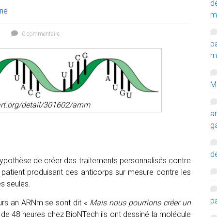
d
ne
m
0 commentaire
p
mi
M
art.org/detail/301602/arnm
a
g
de
hypothèse de créer des traitements personnalisés contre
 patient produisant des anticorps sur mesure contre les
es seules.
p
urs an ARNm se sont dit «
Mais nous pourrions créer un
s de 48 heures chez BioNTech ils ont dessiné la molécule