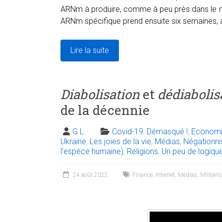
ARNm à produire, comme à peu près dans le m
ARNm spécifique prend ensuite six semaines, 
Lire la suite
Diabolisation
et
dédiabolis
de la décennie
G L
Covid-19
,
Démasqué !
,
Economi
Ukraine
,
Les joies de la vie
,
Médias
,
Négationn
l'espèce humaine)
,
Religions
,
Un peu de logiqu
24 août 2022
Finance
,
Internet
,
Médias
,
Militari