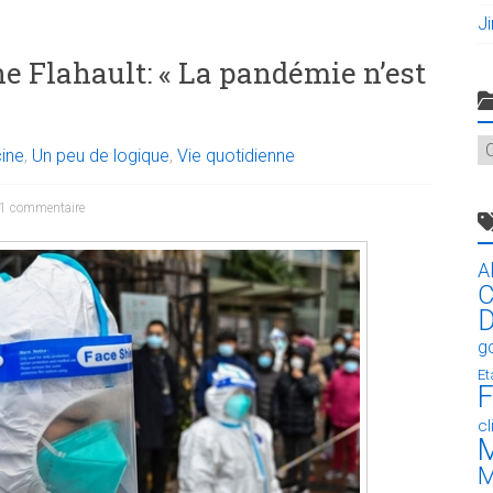
J
e Flahault: « La pandémie n’est
C
ine
,
Un peu de logique
,
Vie quotidienne
1 commentaire
A
C
D
g
Et
F
c
M
M