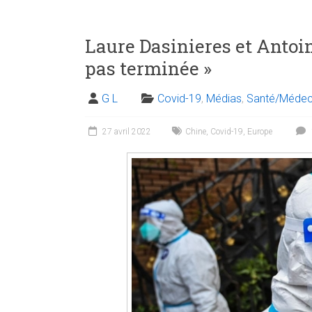
Laure Dasinieres et Antoin
pas terminée »
G L
Covid-19
,
Médias
,
Santé/Médec
27 avril 2022
Chine
,
Covid-19
,
Europe