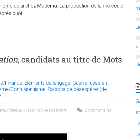
ême délai chez Moderna. La production de la molécule
n’
après quoi
L
à
ation
, candidats au titre de Mots
L
e/Finance
,
Éléments de langage
,
Guerre russe en
isme/Confusionnisme
,
Raisons de désespérer (de
e
G
sme
,
Politique
,
Russie
,
Voix de son maître
2 commentaires
e
L
La