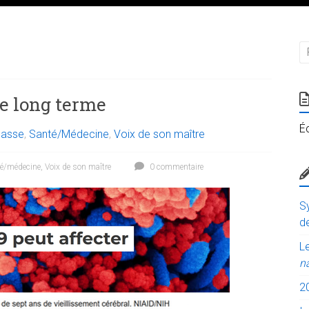
le long terme
É
lasse
,
Santé/Médecine
,
Voix de son maître
é/médecine
,
Voix de son maître
0 commentaire
Sy
de
Le
n
2