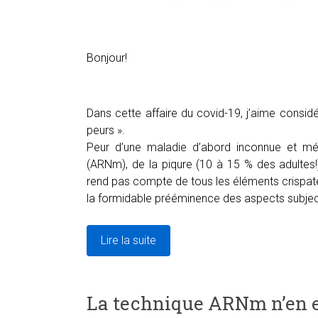
Bonjour!
Dans cette affaire du covid-19, j’aime consi
peurs ».
Peur d’une maladie d’abord inconnue et mé
(ARNm), de la piqure (10 à 15 % des adultes!),
rend pas compte de tous les éléments crispateu
la formidable prééminence des aspects subjecti
Lire la suite
La technique ARNm n’en es