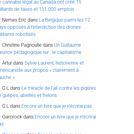
e cannabis légal au Canada ont créé 15
illiards de taxes et 151.000 emplois
Nemes Eric
dans
La Belgique parmi les 12
ays opposés à l’interdiction des drones
litaires robotisés
Christine Pagnoulle
dans
Un Guillaume
eurice pédagogique sur : le capitalisme
Artur
dans
Sylvie Laurent, historienne et
méricaniste aux propos « clairement à
auche »
G L
dans
Le miracle de l’ail contre les piqûres
 guêpes, abeilles et frelons
G L
dans
Encore un livre que je n’écrirai pas
Garorock
dans
Encore un livre que je n’écrirai
as