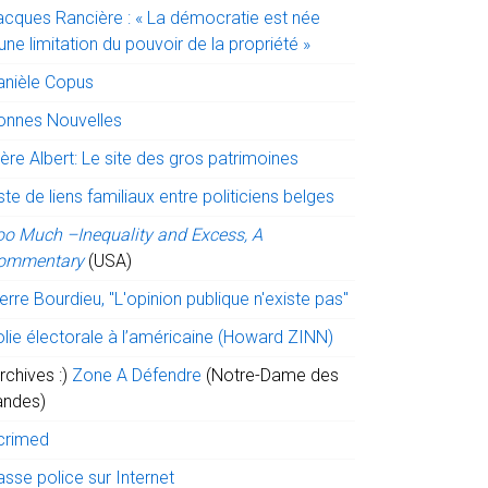
acques Rancière : « La démocratie est née
une limitation du pouvoir de la propriété »
anièle Copus
onnes Nouvelles
ère Albert: Le site des gros patrimoines
ste de liens familiaux entre politiciens belges
oo Much –Inequality and Excess, A
ommentary
(USA)
erre Bourdieu, "L'opinion publique n'existe pas"
olie électorale à l’américaine (Howard ZINN)
rchives :)
Zone A Défendre
(Notre-Dame des
andes)
crimed
sse police sur Internet