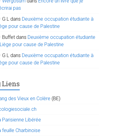
Wergosum
dans
Encore un livre que je
écrirai pas
G L
dans
Deuxième occupation étudiante à
iège pour cause de Palestine
Buffet
dans
Deuxième occupation étudiante
 Liège pour cause de Palestine
G L
dans
Deuxième occupation étudiante à
iège pour cause de Palestine
Liens
ang des Vieux en Colère
(BE)
cologiesociale.ch
a Parisienne Libérée
 feuille Charbinoise