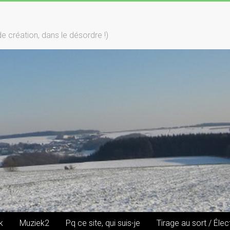
création, dans le désordre !)
k
Muziek2
Pq ce site, qui suis-je
Tirage au sort / Élec