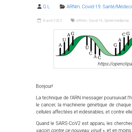
G L
ARNm
,
Covid-19
,
Santé/Médeci
8 avril 2023
ARNm
,
Covid-19
,
Santé/médecine
https://openclip
Bonjour!
La technique de l’ARN messager poursuivait l’
le cancer, la machinerie génétique de chaque
cellules affectées et indésirables, et contre ell
Quand le SARS-CoV2 est apparu, les cherche
vaccin contre ce nouveau virus
! », et en moin