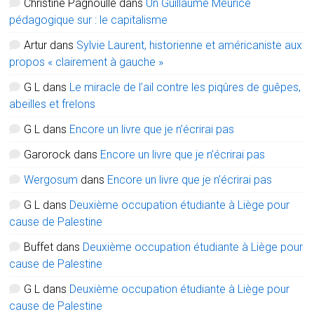
Christine Pagnoulle
dans
Un Guillaume Meurice
pédagogique sur : le capitalisme
Artur
dans
Sylvie Laurent, historienne et américaniste aux
propos « clairement à gauche »
G L
dans
Le miracle de l’ail contre les piqûres de guêpes,
abeilles et frelons
G L
dans
Encore un livre que je n’écrirai pas
Garorock
dans
Encore un livre que je n’écrirai pas
Wergosum
dans
Encore un livre que je n’écrirai pas
G L
dans
Deuxième occupation étudiante à Liège pour
cause de Palestine
Buffet
dans
Deuxième occupation étudiante à Liège pour
cause de Palestine
G L
dans
Deuxième occupation étudiante à Liège pour
cause de Palestine