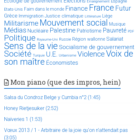
Elections
Ecologie de gouvernement
Espagne
Enseignement
France
Futur
Finance
Faim dans le monde
Etats-Unis
Grèce
Immigration
Justice climatique
Liège
Littérature
Mouvement social
Militarisme
Musique
Médias
Palestine
Pauvreté
Nucléaire
Patriotisme
PDF
Politique
Salariat
Région wallonne
Russie
Royaume-Uni
Sens de la vie
Socialisme de gouvernement
Voix de
Société
Violence
U.E.
Turquie
Urbanisme
son maître
Économistes
Mon piano (que des impros, hein)
Salsa du Condroz Belge y Cumbia n°2 (1:45)
Honey Rietjesuiker (2:52)
Naïveries 1 (1:53)
Vœux 2013 / 1 - Arbitraire de la joie qu'on n'attendait pas
(3:05)