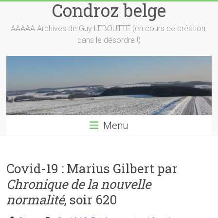
Condroz belge
Skip
to
content
AAAAA Archives de Guy LEBOUTTE (en cours de création,
dans le désordre !)
Menu
Covid-19 : Marius Gilbert par
Chronique de la nouvelle
normalité
, soir 620