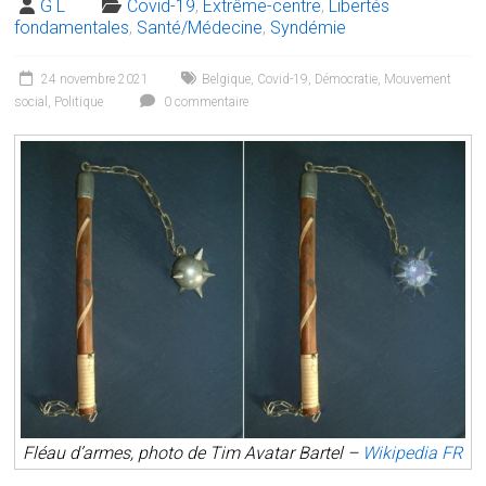
G L
Covid-19
,
Extrême-centre
,
Libertés
fondamentales
,
Santé/Médecine
,
Syndémie
24 novembre 2021
Belgique
,
Covid-19
,
Démocratie
,
Mouvement
social
,
Politique
0 commentaire
Fléau d’armes, photo de Tim Avatar Bartel –
Wikipedia FR