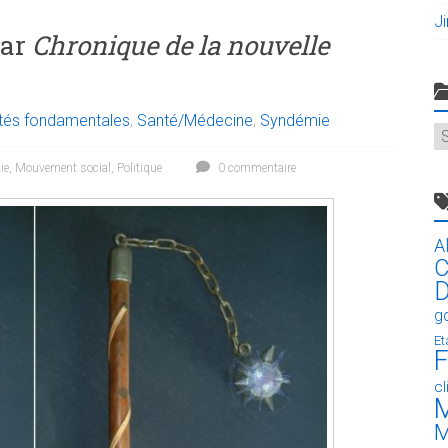
J
par
Chronique de la nouvelle
rtés fondamentales
,
Santé/Médecine
,
Syndémie
C
ie
,
Mouvement social
,
Politique
0 commentaire
A
C
D
g
Et
F
c
M
M