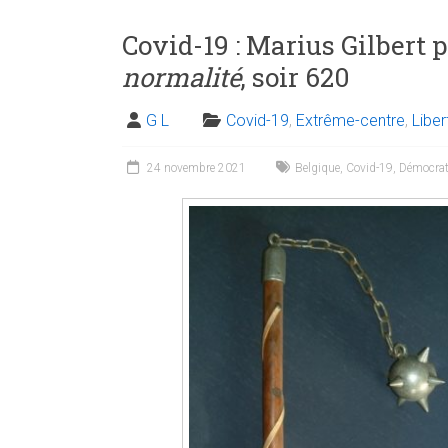
Covid-19 : Marius Gilbert 
normalité
, soir 620
G L
Covid-19
,
Extrême-centre
,
Libe
24 novembre 2021
Belgique
,
Covid-19
,
Démocrat