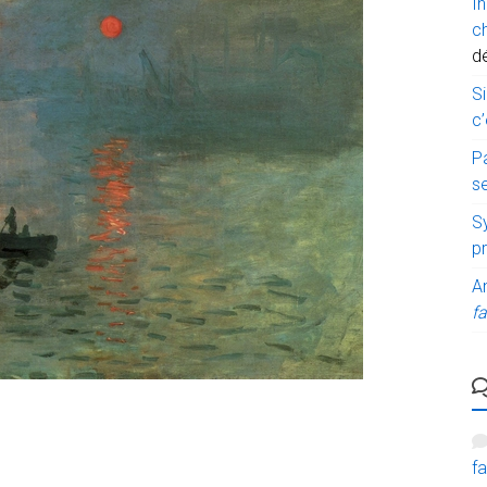
I
c
d
Si
c’
P
s
Sy
p
A
fa
fa