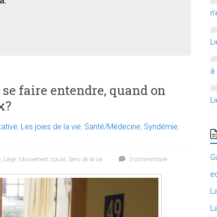
n’
L
à
se faire entendre, quand on
L
x?
ative
,
Les joies de la vie
,
Santé/Médecine
,
Syndémie
,
G
e
,
Liège
,
Mouvement social
,
Sens de la vie
0 commentaire
e
L
La