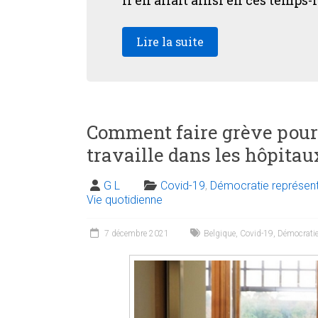
Lire la suite
Comment faire grève pour 
travaille dans les hôpitau
G L
Covid-19
,
Démocratie représent
Vie quotidienne
7 décembre 2021
Belgique
,
Covid-19
,
Démocrati