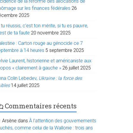
ncidence de la réforme des allocations de
hômage sur les finances fédérales
26
écembre 2025
 tu réussis, c’est ton mérite, si tu es pauvre,
est de ta faute
20 novembre 2025
alestine : Carton rouge au génocide ce 7
eptembre à 14 heures
5 septembre 2025
lvie Laurent, historienne et américaniste aux
ropos « clairement à gauche »
26 juillet 2025
nna Colin Lebedev,
Ukraine : la force des
ibles
14 juillet 2025
Commentaires récents
Arsène
dans
À l’attention des gouvernements
uchés, comme celui de la Wallonie : trois ans