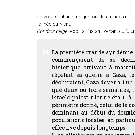
Je vous souhaite malgré tous les nuages noirs 
l’année qui vient.
Condroz belge
reçoit à l’instant, venant du futu
La première grande syndémie fi
commençaient de se déchi
historique arrivant à maturi
répétait sa guerre à Gaza, l
déchiraient, Gaza devenait un s
que deux ou trois semaines, l
israélo-palestinienne était là
périmètre donné, celui de la co
dominant au début du deuxiè
populations locales, en particu
effective depuis longtemps.
Il en allait ainsi en ces temps-l