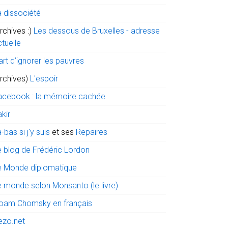
a dissociété
rchives :)
Les dessous de Bruxelles - adresse
tuelle
art d’ignorer les pauvres
archives)
L'espoir
acebook : la mémoire cachée
kir
-bas si j'y suis
et ses
Repaires
e blog de Frédéric Lordon
e Monde diplomatique
e monde selon Monsanto (le livre)
oam Chomsky en français
ezo.net