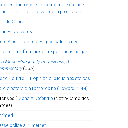
acques Rancière : « La démocratie est née
une limitation du pouvoir de la propriété »
anièle Copus
onnes Nouvelles
ère Albert: Le site des gros patrimoines
ste de liens familiaux entre politiciens belges
oo Much –Inequality and Excess, A
ommentary
(USA)
erre Bourdieu, "L'opinion publique n'existe pas"
olie électorale à l’américaine (Howard ZINN)
rchives :)
Zone A Défendre
(Notre-Dame des
andes)
crimed
sse police sur Internet