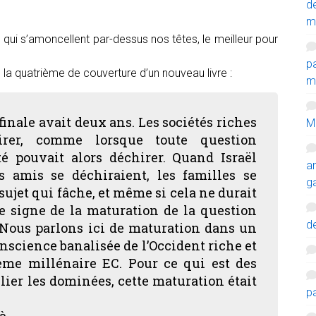
d
m
qui s’amoncellent par-dessus nos têtes, le meilleur pour
p
r, la quatrième de couverture d’un nouveau livre :
mi
nale avait deux ans. Les sociétés riches
M
rer, comme lorsque toute question
té pouvait alors déchirer. Quand Israël
a
es amis se déchiraient, les familles se
g
ujet qui fâche, et même si cela ne durait
e signe de la maturation de la question
de
. Nous parlons ici de maturation dans un
nscience banalisée de l’Occident riche et
me millénaire EC. Pour ce qui est des
lier les dominées, cette maturation était
p
à.