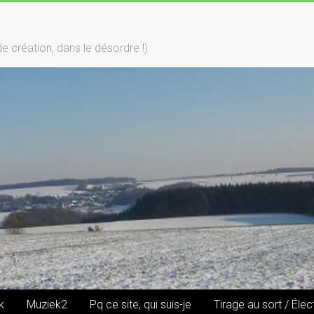
création, dans le désordre !)
k
Muziek2
Pq ce site, qui suis-je
Tirage au sort / Élec