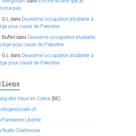
Wergosum
dans
Encore un livre que je
écrirai pas
G L
dans
Deuxième occupation étudiante à
iège pour cause de Palestine
Buffet
dans
Deuxième occupation étudiante
 Liège pour cause de Palestine
G L
dans
Deuxième occupation étudiante à
iège pour cause de Palestine
Liens
ang des Vieux en Colère
(BE)
cologiesociale.ch
a Parisienne Libérée
 feuille Charbinoise