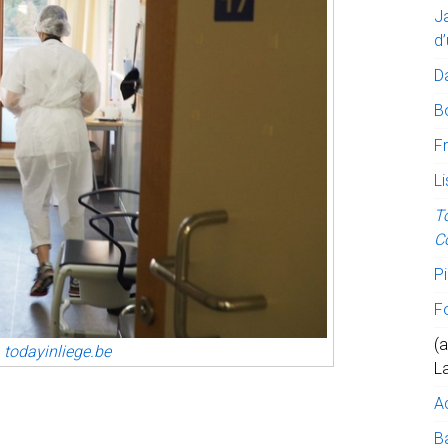
J
d’
D
B
Fr
Li
T
C
Pi
F
(a
o
todayinliege.be
L
A
Ba