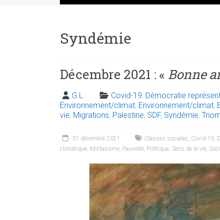
Syndémie
Décembre 2021 : «
Bonne an
G L
Covid-19
,
Démocratie représent
Environnement/climat
,
Environnement/climat
,
vie
,
Migrations
,
Palestine
,
SDF
,
Syndémie
,
Trio
31 décembre 2021
Classes sociales
,
Covid-19
,
D
climatique
,
Militarisme
,
Pauvreté
,
Politique
,
Sens de la vie
,
Soci