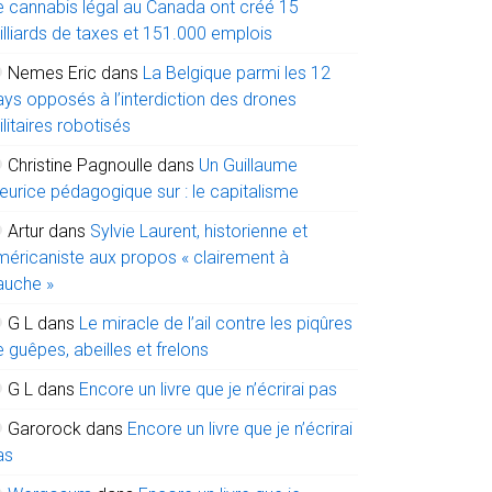
e cannabis légal au Canada ont créé 15
illiards de taxes et 151.000 emplois
Nemes Eric
dans
La Belgique parmi les 12
ays opposés à l’interdiction des drones
litaires robotisés
Christine Pagnoulle
dans
Un Guillaume
eurice pédagogique sur : le capitalisme
Artur
dans
Sylvie Laurent, historienne et
méricaniste aux propos « clairement à
auche »
G L
dans
Le miracle de l’ail contre les piqûres
 guêpes, abeilles et frelons
G L
dans
Encore un livre que je n’écrirai pas
Garorock
dans
Encore un livre que je n’écrirai
as