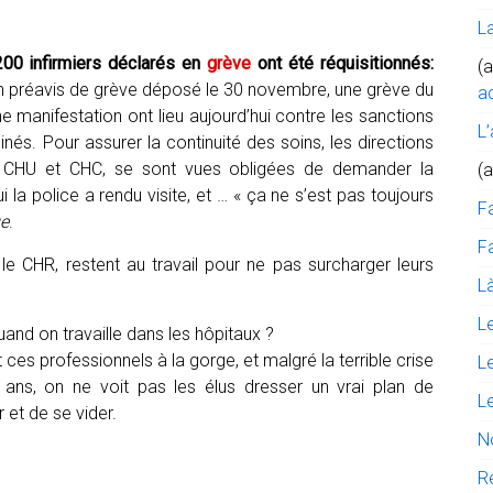
L
00 infirmiers déclarés en
grève
ont été réquisitionnés:
(a
un préavis de grève déposé le 30 novembre, une grève du
ac
e manifestation ont lieu aujourd’hui contre les sanctions
L’
nés. Pour assurer la continuité des soins, les directions
s, CHU et CHC, se sont vues obligées de demander la
(
ui la police a rendu visite, et … « ça ne s’est pas toujours
F
ge
.
Fa
 le CHR, restent au travail pour ne pas surcharger leurs
Là
L
and on travaille dans les hôpitaux ?
t ces professionnels à la gorge, et malgré la terrible crise
L
x ans, on ne voit pas les élus dresser un vrai plan de
L
 et de se vider.
N
R