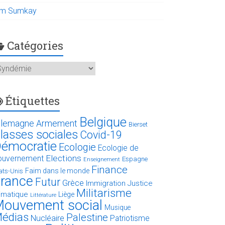
im Sumkay
Catégories
atégories
Étiquettes
Belgique
llemagne
Armement
Bierset
lasses sociales
Covid-19
émocratie
Ecologie
Ecologie de
Elections
ouvernement
Espagne
Enseignement
Finance
Faim dans le monde
ats-Unis
rance
Futur
Grèce
Immigration
Justice
Militarisme
limatique
Liège
Littérature
ouvement social
Musique
édias
Palestine
Nucléaire
Patriotisme