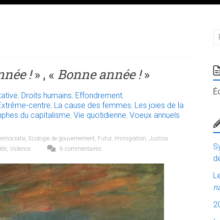
née !
» , «
Bonne année !
»
É
ative
,
Droits humains
,
Effondrement
,
Extrême-centre
,
La cause des femmes
,
Les joies de la
mphes du capitalisme
,
Vie quotidienne
,
Voeux annuels
émocratie
,
Ecologie de gouvernement
,
Futur
,
Immigration
,
Justice
Sy
été
,
Violence
8 commentaires
de
Le
n
2