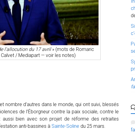
I
c
d
Si
c’
P
de l’allocution du 17 avril
» (mots de Romaric
s
Calvet / Mediapart — voir les notes)
Sy
p
A
fa
 et nombre d’autres dans le monde, qui ont suivi, blessés
 violences de l’Éborgneur contre la paix sociale, contre le
t aussi bien avec son projet de réforme des retraites
festation anti-bassines à
Sainte-Soline
du 25 mars.
fa