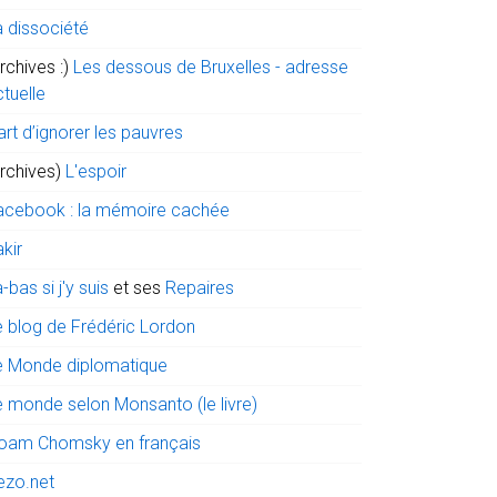
a dissociété
rchives :)
Les dessous de Bruxelles - adresse
tuelle
art d’ignorer les pauvres
archives)
L'espoir
acebook : la mémoire cachée
kir
-bas si j'y suis
et ses
Repaires
e blog de Frédéric Lordon
e Monde diplomatique
e monde selon Monsanto (le livre)
oam Chomsky en français
ezo.net