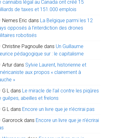
e cannabis légal au Canada ont créé 15
illiards de taxes et 151.000 emplois
Nemes Eric
dans
La Belgique parmi les 12
ays opposés à l’interdiction des drones
litaires robotisés
Christine Pagnoulle
dans
Un Guillaume
eurice pédagogique sur : le capitalisme
Artur
dans
Sylvie Laurent, historienne et
méricaniste aux propos « clairement à
auche »
G L
dans
Le miracle de l’ail contre les piqûres
 guêpes, abeilles et frelons
G L
dans
Encore un livre que je n’écrirai pas
Garorock
dans
Encore un livre que je n’écrirai
as