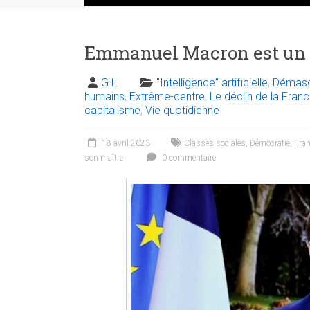
Emmanuel Macron est un 
G L
"Intelligence" artificielle
,
Démasq
humains
,
Extrême-centre
,
Le déclin de la Fran
capitalisme
,
Vie quotidienne
18 avril 2023
Classes sociales
,
Démocratie
,
Fra
son maître
0 commentaire