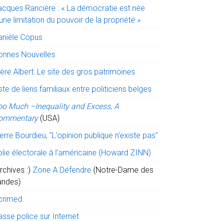
acques Rancière : « La démocratie est née
une limitation du pouvoir de la propriété »
anièle Copus
onnes Nouvelles
ère Albert: Le site des gros patrimoines
ste de liens familiaux entre politiciens belges
oo Much –Inequality and Excess, A
ommentary
(USA)
erre Bourdieu, "L'opinion publique n'existe pas"
olie électorale à l’américaine (Howard ZINN)
rchives :)
Zone A Défendre
(Notre-Dame des
andes)
crimed
sse police sur Internet