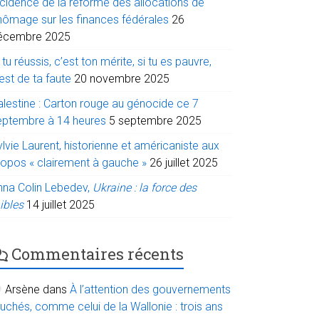
ncidence de la réforme des allocations de
hômage sur les finances fédérales
26
écembre 2025
 tu réussis, c’est ton mérite, si tu es pauvre,
est de ta faute
20 novembre 2025
alestine : Carton rouge au génocide ce 7
eptembre à 14 heures
5 septembre 2025
lvie Laurent, historienne et américaniste aux
ropos « clairement à gauche »
26 juillet 2025
nna Colin Lebedev,
Ukraine : la force des
ibles
14 juillet 2025
Commentaires récents
Arsène
dans
À l’attention des gouvernements
uchés, comme celui de la Wallonie : trois ans