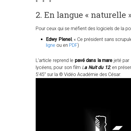
* * *
2. En langue « naturelle 
Pour ceux qui se méfient des logiciels de la pol
Edwy Plenel
, « Ce président sans scrupul
ligne
ou en
PDF
)
L’article reprend le
pavé dans la mare
jeté par
lycéens, pour son film
L
a Nuit du 12
,
en présen
5’45” sur la
© Vidéo Académie des César: