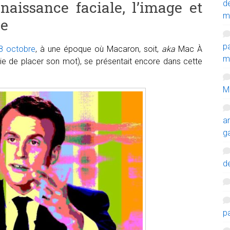
naissance faciale, l’image et
d
m
le
p
8 octobre
, à une époque où Macaron, soit,
aka
Mac À
mi
ie de placer son mot), se présentait encore dans cette
M
a
g
de
p