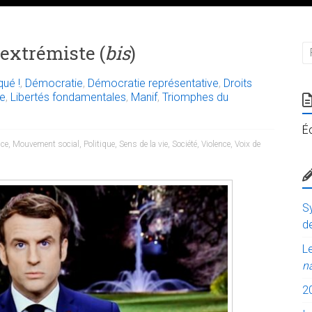
extrémiste (
bis
)
ué !
,
Démocratie
,
Démocratie représentative
,
Droits
ce
,
Libertés fondamentales
,
Manif
,
Triomphes du
É
nce
,
Mouvement social
,
Politique
,
Sens de la vie
,
Société
,
Violence
,
Voix de
Sy
de
Le
n
2