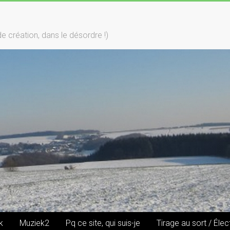
création, dans le désordre !)
k
Muziek2
Pq ce site, qui suis-je
Tirage au sort / Élec