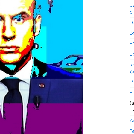
J
d’
D
B
Fr
Li
T
C
Pi
F
(a
L
A
Ba