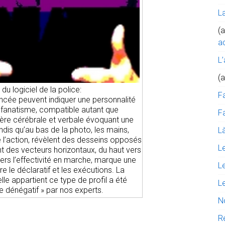
L
(a
ac
L’
(
du logiciel de la police:
F
incée peuvent indiquer une personnalité
n fanatisme, compatible autant que
Fa
ère cérébrale et verbale évoquant une
ndis qu’au bas de la photo, les mains,
Là
 de l’action, révèlent des desseins opposés
L
t des vecteurs horizontaux, du haut vers
vers l’effectivité en marche, marque une
L
e le déclaratif et les exécutions. La
le appartient ce type de profil a été
L
 dénégatif » par nos experts.
N
R