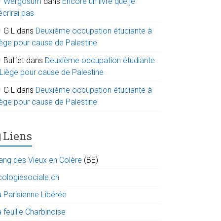
Wergosum
dans
Encore un livre que je
écrirai pas
G L
dans
Deuxième occupation étudiante à
iège pour cause de Palestine
Buffet
dans
Deuxième occupation étudiante
 Liège pour cause de Palestine
G L
dans
Deuxième occupation étudiante à
iège pour cause de Palestine
Liens
ang des Vieux en Colère
(BE)
cologiesociale.ch
a Parisienne Libérée
 feuille Charbinoise