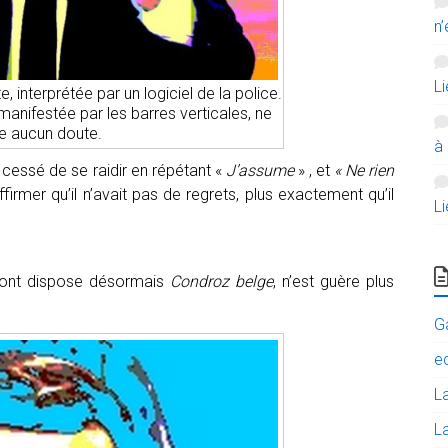
n’
L
, interprétée par un logiciel de la police.
anifestée par les barres verticales, ne
se aucun doute.
à
a cessé de se raidir en répétant «
J’assume
» , et
« Ne rien
irmer qu’il n’avait pas de regrets, plus exactement qu’il
L
, dont dispose désormais
Condroz belge
, n’est guère plus
G
e
L
La