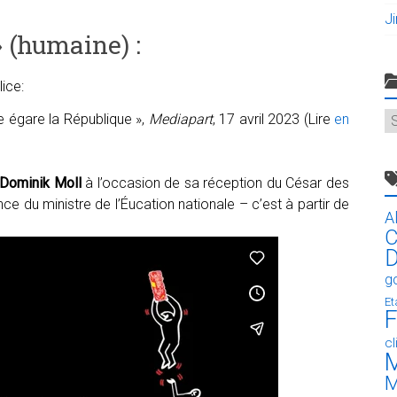
J
» (humaine) :
ice:
C
e égare la République »,
Mediapart
, 17 avril 2023 (Lire
en
Dominik Moll
à l’occasion de sa réception du César des
ce du ministre de l’Éucation nationale – c’est à partir de
A
C
D
g
Et
F
c
M
M