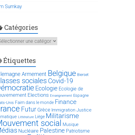
im Sumkay
Catégories
atégories
Étiquettes
Belgique
llemagne
Armement
Bierset
lasses sociales
Covid-19
émocratie
Ecologie
Ecologie de
Elections
ouvernement
Espagne
Enseignement
Finance
Faim dans le monde
ats-Unis
rance
Futur
Grèce
Immigration
Justice
Militarisme
limatique
Liège
Littérature
ouvement social
Musique
édias
Palestine
Nucléaire
Patriotisme