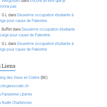
Wergosum
dans
Encore un livre que je
écrirai pas
G L
dans
Deuxième occupation étudiante à
iège pour cause de Palestine
Buffet
dans
Deuxième occupation étudiante
 Liège pour cause de Palestine
G L
dans
Deuxième occupation étudiante à
iège pour cause de Palestine
Liens
ang des Vieux en Colère
(BE)
cologiesociale.ch
a Parisienne Libérée
 feuille Charbinoise