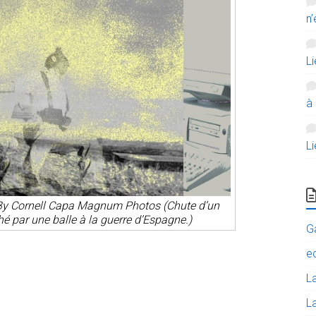
n’
L
à
L
By Cornell Capa Magnum Photos (Chute d’un
é par une balle à la guerre d’Espagne.)
G
e
L
La