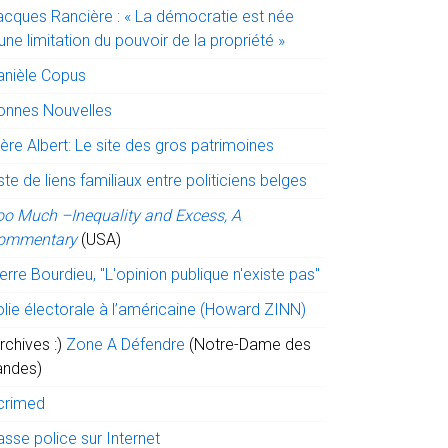
acques Rancière : « La démocratie est née
une limitation du pouvoir de la propriété »
anièle Copus
onnes Nouvelles
ère Albert: Le site des gros patrimoines
ste de liens familiaux entre politiciens belges
oo Much –Inequality and Excess, A
ommentary
(USA)
erre Bourdieu, "L'opinion publique n'existe pas"
olie électorale à l’américaine (Howard ZINN)
rchives :)
Zone A Défendre
(Notre-Dame des
andes)
crimed
sse police sur Internet