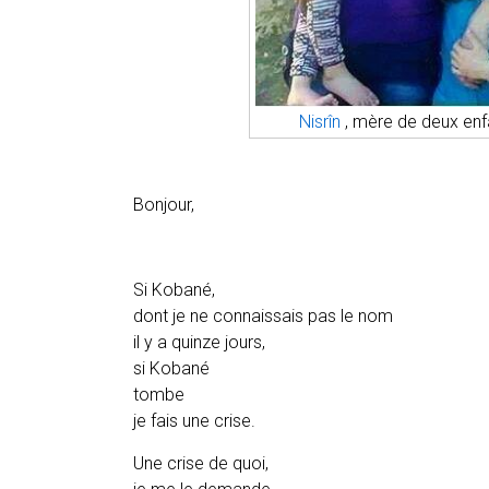
Nisrîn
, mère de deux enf
Bonjour,
Si Kobané,
dont je ne connaissais pas le nom
il y a quinze jours,
si Kobané
tombe
je fais une crise.
Une crise de quoi,