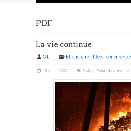
PDF
La vie continue
G L
Effondrement
,
Environnement/c
15 octobre 2022
Ecologie
,
Futur
,
Mouvement soc