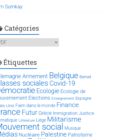
im Sumkay
Catégories
atégories
Étiquettes
Belgique
llemagne
Armement
Bierset
lasses sociales
Covid-19
émocratie
Ecologie
Ecologie de
Elections
ouvernement
Espagne
Enseignement
Finance
Faim dans le monde
ats-Unis
rance
Futur
Grèce
Immigration
Justice
Militarisme
limatique
Liège
Littérature
ouvement social
Musique
édias
Palestine
Nucléaire
Patriotisme