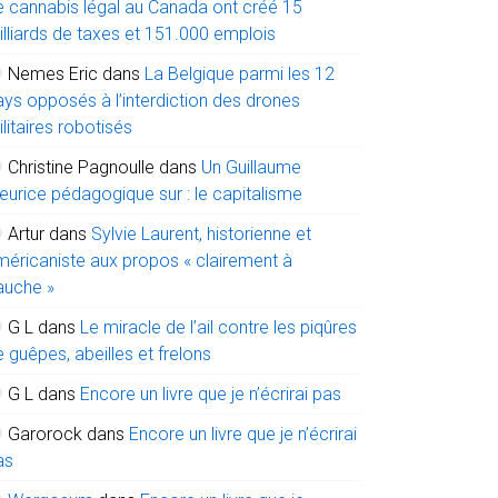
e cannabis légal au Canada ont créé 15
illiards de taxes et 151.000 emplois
Nemes Eric
dans
La Belgique parmi les 12
ays opposés à l’interdiction des drones
litaires robotisés
Christine Pagnoulle
dans
Un Guillaume
eurice pédagogique sur : le capitalisme
Artur
dans
Sylvie Laurent, historienne et
méricaniste aux propos « clairement à
auche »
G L
dans
Le miracle de l’ail contre les piqûres
 guêpes, abeilles et frelons
G L
dans
Encore un livre que je n’écrirai pas
Garorock
dans
Encore un livre que je n’écrirai
as