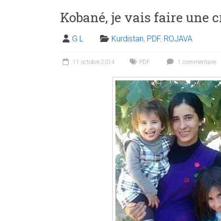
Kobané, je vais faire une c
G L
Kurdistan
,
PDF
,
ROJAVA
11 octobre 2014
PDF
1 commentaire