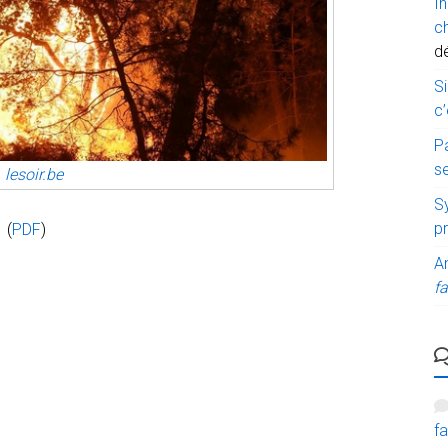
I
c
d
Si
c’
P
s
lesoir.be
Sy
p
(
PDF
)
A
fa
fa