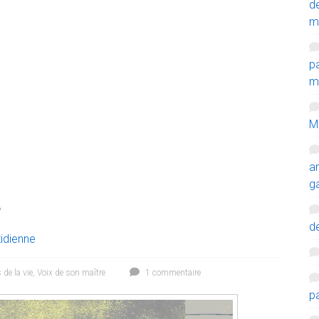
d
m
p
mi
M
a
g
e
de
tidienne
 de la vie
,
Voix de son maître
1 commentaire
p