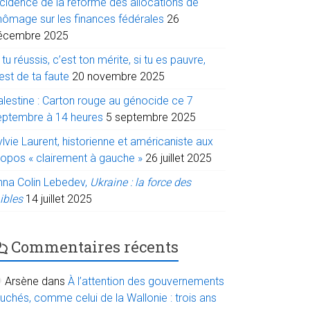
ncidence de la réforme des allocations de
hômage sur les finances fédérales
26
écembre 2025
 tu réussis, c’est ton mérite, si tu es pauvre,
est de ta faute
20 novembre 2025
alestine : Carton rouge au génocide ce 7
eptembre à 14 heures
5 septembre 2025
lvie Laurent, historienne et américaniste aux
ropos « clairement à gauche »
26 juillet 2025
nna Colin Lebedev,
Ukraine : la force des
ibles
14 juillet 2025
Commentaires récents
Arsène
dans
À l’attention des gouvernements
uchés, comme celui de la Wallonie : trois ans