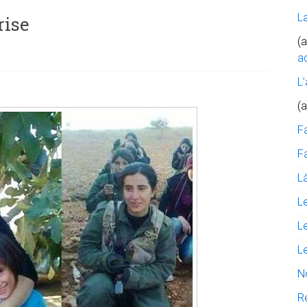
L
rise
(a
ac
L’
(
F
Fa
Là
L
L
L
N
R