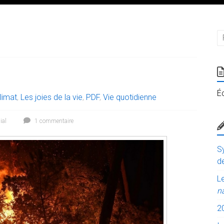
É
limat
,
Les joies de la vie
,
PDF
,
Vie quotidienne
ial
1 commentaire
Sy
de
Le
n
2