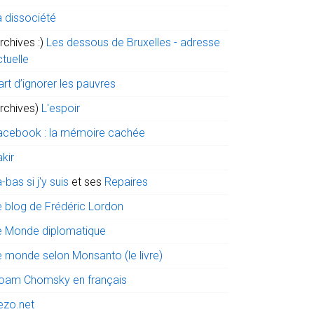
a dissociété
rchives :)
Les dessous de Bruxelles - adresse
tuelle
art d’ignorer les pauvres
archives)
L'espoir
acebook : la mémoire cachée
kir
-bas si j'y suis
et ses
Repaires
e blog de Frédéric Lordon
e Monde diplomatique
e monde selon Monsanto (le livre)
oam Chomsky en français
ezo.net