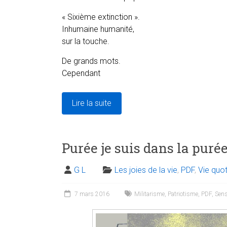
« Sixième extinction ».
Inhumaine humanité,
sur la touche.
De grands mots.
Cependant
Lire la suite
Purée je suis dans la puré
G L
Les joies de la vie
,
PDF
,
Vie quo
7 mars 2016
Militarisme
,
Patriotisme
,
PDF
,
Sens