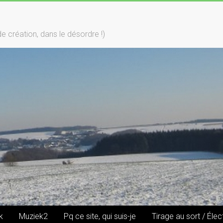
création, dans le désordre !)
k
Muziek2
Pq ce site, qui suis-je
Tirage au sort / Élec