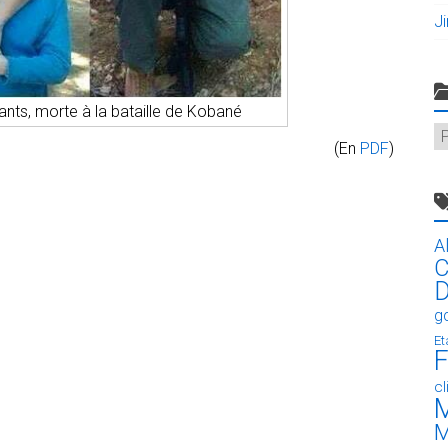
J
ants, morte à la bataille de Kobané
C
(En
PDF
)
A
C
D
g
Et
F
c
M
M