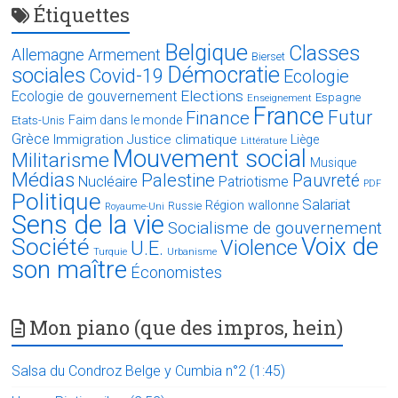
Étiquettes
Belgique
Classes
Allemagne
Armement
Bierset
Démocratie
sociales
Covid-19
Ecologie
Elections
Ecologie de gouvernement
Espagne
Enseignement
France
Futur
Finance
Faim dans le monde
Etats-Unis
Grèce
Immigration
Justice climatique
Liège
Littérature
Mouvement social
Militarisme
Musique
Médias
Palestine
Pauvreté
Nucléaire
Patriotisme
PDF
Politique
Salariat
Région wallonne
Russie
Royaume-Uni
Sens de la vie
Socialisme de gouvernement
Voix de
Société
Violence
U.E.
Turquie
Urbanisme
son maître
Économistes
Mon piano (que des impros, hein)
Salsa du Condroz Belge y Cumbia n°2 (1:45)