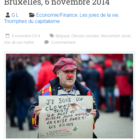
Bruxelles, 6 novembre 2014
G L
Economie/Finance
,
Les joies de la vie
,
Triomphes du capitalisme
6 novembre 2014
Belgique
,
Classes sociales
,
Mouvement social
,
Voix de son maître
0 commentaire