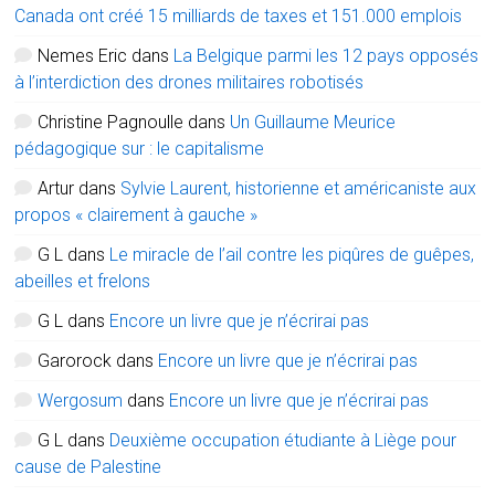
Canada ont créé 15 milliards de taxes et 151.000 emplois
Nemes Eric
dans
La Belgique parmi les 12 pays opposés
à l’interdiction des drones militaires robotisés
Christine Pagnoulle
dans
Un Guillaume Meurice
pédagogique sur : le capitalisme
Artur
dans
Sylvie Laurent, historienne et américaniste aux
propos « clairement à gauche »
G L
dans
Le miracle de l’ail contre les piqûres de guêpes,
abeilles et frelons
G L
dans
Encore un livre que je n’écrirai pas
Garorock
dans
Encore un livre que je n’écrirai pas
Wergosum
dans
Encore un livre que je n’écrirai pas
G L
dans
Deuxième occupation étudiante à Liège pour
cause de Palestine