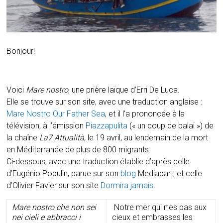
Bonjour!
Voici
Mare nostro
, une prière laïque d’Erri De Luca.
Elle se trouve sur son site, avec une traduction anglaise :
Mare Nostro Our Father Sea
, et il l’a prononcée à la
télévision, à l’émission
Piazzapulita
(« un coup de balai ») de
la chaîne
La7 Attualità,
le 19 avril, au lendemain de la mort
en Méditerranée de plus de 800 migrants.
Ci-dessous, avec une traduction établie d’après celle
d’Eugénio Populin, parue sur son
blog
Mediapart, et celle
d’Olivier Favier sur son site
Dormira jamais
.
Mare nostro che non sei
Notre mer qui n’es pas aux
nei cieli
e abbracci i
cieux et embrasses les