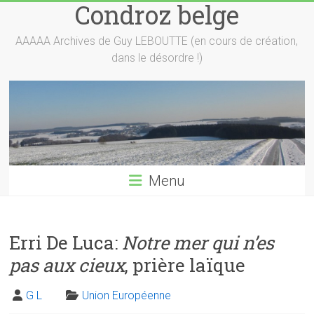
Condroz belge
Skip
to
content
AAAAA Archives de Guy LEBOUTTE (en cours de création,
dans le désordre !)
Menu
Erri De Luca:
Notre mer qui n’es
pas aux cieux
, prière laïque
G L
Union Européenne