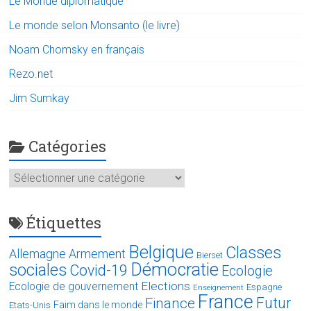
Le Monde diplomatique
Le monde selon Monsanto (le livre)
Noam Chomsky en français
Rezo.net
Jim Sumkay
Catégories
Catégories
Étiquettes
Belgique
Classes
Allemagne
Armement
Bierset
Démocratie
sociales
Covid-19
Ecologie
Elections
Ecologie de gouvernement
Espagne
Enseignement
France
Futur
Finance
Faim dans le monde
Etats-Unis