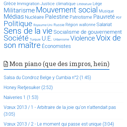
Grèce
Immigration
Justice climatique
Liège
Littérature
Mouvement social
Militarisme
Musique
Médias
Palestine
Pauvreté
Nucléaire
Patriotisme
PDF
Politique
Salariat
Région wallonne
Russie
Royaume-Uni
Sens de la vie
Socialisme de gouvernement
Voix de
Société
Violence
U.E.
Turquie
Urbanisme
son maître
Économistes
Mon piano (que des impros, hein)
Salsa du Condroz Belge y Cumbia n°2 (1:45)
Honey Rietjesuiker (2:52)
Naïveries 1 (1:53)
Vœux 2013 / 1 - Arbitraire de la joie qu'on n'attendait pas
(3:05)
Vœux 2013 / 2 - Le moment qui passe est unique (3:04)