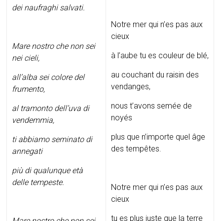
dei naufraghi salvati.
Notre mer qui n’es pas aux
cieux
Mare nostro che non sei
à l’aube tu es couleur de blé,
nei cieli,
au couchant du raisin des
all’alba sei colore del
vendanges,
frumento,
nous t’avons semée de
al tramonto dell’uva di
noyés
vendemmia,
plus que n’importe quel âge
ti abbiamo seminato di
des tempêtes.
annegati
più di qualunque età
delle tempeste.
Notre mer qui n’es pas aux
cieux
tu es plus juste que la terre
Mare nostro che non sei