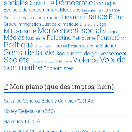
Démocratie
sociales
Covid-19
Ecologie
Elections
Ecologie de gouvernement
Espagne
Enseignement
France
Futur
Finance
Faim dans le monde
Etats-Unis
Grèce
Immigration
Justice climatique
Liège
Littérature
Mouvement social
Militarisme
Musique
Médias
Palestine
Pauvreté
Nucléaire
Patriotisme
PDF
Politique
Salariat
Région wallonne
Russie
Royaume-Uni
Sens de la vie
Socialisme de gouvernement
Voix de
Société
Violence
U.E.
Turquie
Urbanisme
son maître
Économistes
Mon piano (que des impros, hein)
Salsa du Condroz Belge y Cumbia n°2 (1:45)
Honey Rietjesuiker (2:52)
Naïveries 1 (1:53)
Vœux 2013 / 1 - Arbitraire de la joie qu'on n'attendait pas