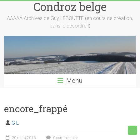
Condroz belge
Skip
to
content
AAAAA Archives de Guy LEBOUTTE (en cours de création,
dans le désordre !)
Menu
encore_frappé
G L
30 mars 2016
0 commentaire