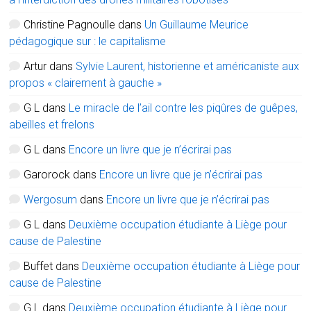
Christine Pagnoulle
dans
Un Guillaume Meurice
pédagogique sur : le capitalisme
Artur
dans
Sylvie Laurent, historienne et américaniste aux
propos « clairement à gauche »
G L
dans
Le miracle de l’ail contre les piqûres de guêpes,
abeilles et frelons
G L
dans
Encore un livre que je n’écrirai pas
Garorock
dans
Encore un livre que je n’écrirai pas
Wergosum
dans
Encore un livre que je n’écrirai pas
G L
dans
Deuxième occupation étudiante à Liège pour
cause de Palestine
Buffet
dans
Deuxième occupation étudiante à Liège pour
cause de Palestine
G L
dans
Deuxième occupation étudiante à Liège pour