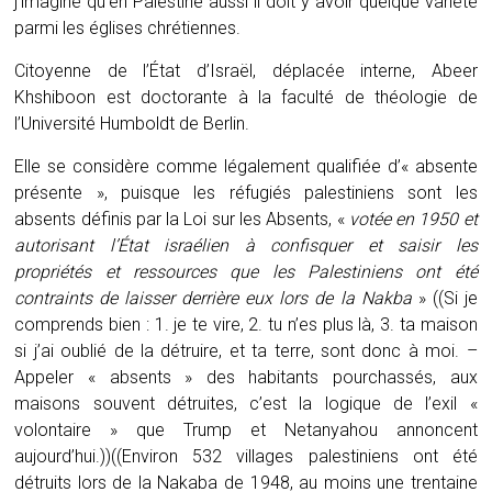
j’imagine qu’en Palestine aussi il doit y avoir quelque variété
parmi les églises chrétiennes.
Citoyenne de l’État d’Israël, déplacée interne, Abeer
Khshiboon est doctorante à la faculté de théologie de
l’Université Humboldt de Berlin.
Elle se considère comme légalement qualifiée d’« absente
présente », puisque les réfugiés palestiniens sont les
absents définis par la Loi sur les Absents, «
votée en 1950 et
autorisant l’État israélien à confisquer et saisir les
propriétés et ressources que les Palestiniens ont été
contraints de laisser derrière eux lors de la Nakba
» ((Si je
comprends bien : 1. je te vire, 2. tu n’es plus là, 3. ta maison
si j’ai oublié de la détruire, et ta terre, sont donc à moi. –
Appeler « absents » des habitants pourchassés, aux
maisons souvent détruites, c’est la logique de l’exil «
volontaire » que Trump et Netanyahou annoncent
aujourd’hui.))((Environ 532 villages palestiniens ont été
détruits lors de la Nakaba de 1948, au moins une trentaine