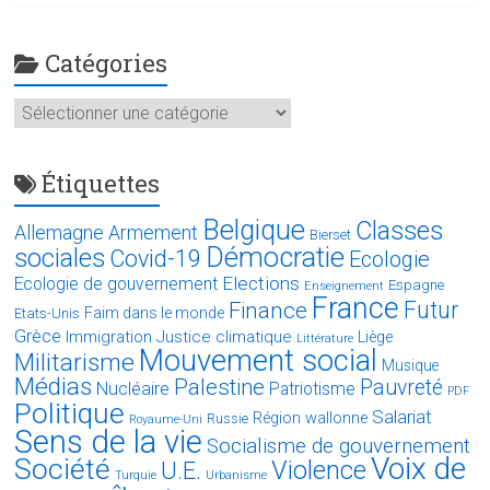
Catégories
Catégories
Étiquettes
Belgique
Classes
Allemagne
Armement
Bierset
Démocratie
sociales
Covid-19
Ecologie
Elections
Ecologie de gouvernement
Espagne
Enseignement
France
Futur
Finance
Faim dans le monde
Etats-Unis
Grèce
Immigration
Justice climatique
Liège
Littérature
Mouvement social
Militarisme
Musique
Médias
Palestine
Pauvreté
Nucléaire
Patriotisme
PDF
Politique
Salariat
Région wallonne
Russie
Royaume-Uni
Sens de la vie
Socialisme de gouvernement
Voix de
Société
Violence
U.E.
Turquie
Urbanisme