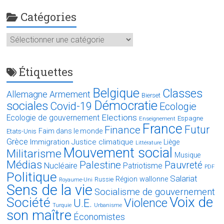
Catégories
Catégories
Étiquettes
Belgique
Classes
Allemagne
Armement
Bierset
Démocratie
sociales
Covid-19
Ecologie
Elections
Ecologie de gouvernement
Espagne
Enseignement
France
Futur
Finance
Faim dans le monde
Etats-Unis
Grèce
Immigration
Justice climatique
Liège
Littérature
Mouvement social
Militarisme
Musique
Médias
Palestine
Pauvreté
Nucléaire
Patriotisme
PDF
Politique
Salariat
Région wallonne
Russie
Royaume-Uni
Sens de la vie
Socialisme de gouvernement
Voix de
Société
Violence
U.E.
Turquie
Urbanisme
son maître
Économistes