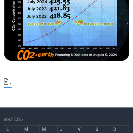
.
.
août 2026
L
M
M
J
V
S
D