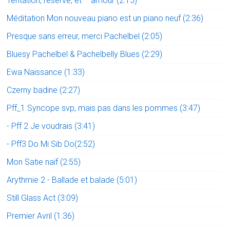
Tentation, réserve, et – amour (2:15)
Méditation Mon nouveau piano est un piano neuf (2:36)
Presque sans erreur, merci Pachelbel (2:05)
Bluesy Pachelbel & Pachelbelly Blues (2:29)
Ewa Naissance (1:33)
Czerny badine (2:27)
Pff_1 Syncope svp, mais pas dans les pommes (3:47)
- Pff 2 Je voudrais (3:41)
- Pff3 Do Mi Sib Do(2:52)
Mon Satie naïf (2:55)
Arythmie 2 - Ballade et balade (5:01)
Still Glass Act (3:09)
Premier Avril (1:36)