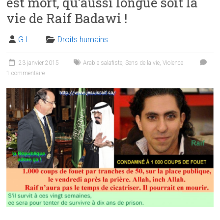
est mort, qu’aussi longue soit la
vie de Raif Badawi !
G L
Droits humains
23 janvier 2015
Arabie salafiste
,
Sens de la vie
,
Violence
1 commentaire