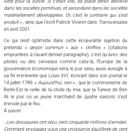
lutte pour la survie. Si c’était vrai, sa place serait décisive
dans les sociétés primitives, et secondaire dans les sociétés
matériellement développées. Or, c’est le contraire qui s’est
produit
» , ainsi que l’écrit Patrick Viveret dans
Transversales
en avril 2001.
Ce qui rend optimiste dans cette écœurante sujétion du
prétendu «
destin commun
» aux «
chiffres
» (citations
empruntées à l’avant-dernier paragraphe), c’est qu’avec des
pilotes ou des cerveaux comme celui-là, l’Europe de la
gouvernance économique sera, le jour venu, aussi aveugle à
sa fin imminente que Louis XVI, écrivant dans son journal le
14 juillet 1789: «
Aujourd’hui, rien
» , que le communisme de
Berlin-Est la veille de la chute du mur, que la Tunisie de Ben
Ali le jour où un jeune marchand de quatre saisons s’est
immolé par le feu…
À suivre!
…Les dinosaures ont vécu cent cinquante millions d’années.
Comment envisagez-vous une croissance équilibrée de cent