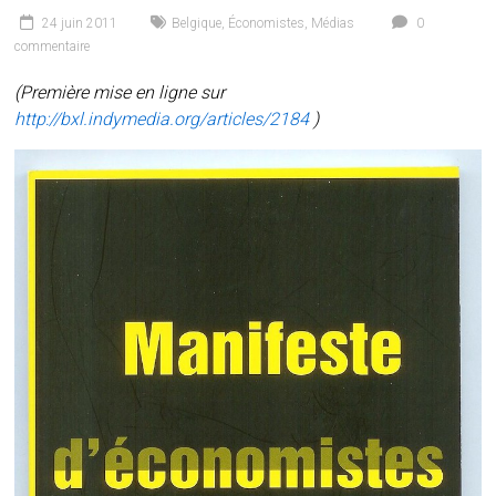
24 juin 2011
Belgique
,
Économistes
,
Médias
0
commentaire
(Première mise en ligne sur
http://bxl.indymedia.org/articles/2184
)