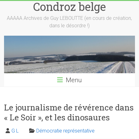
Condroz belge
Skip
to
content
AAAAA Archives de Guy LEBOUTTE (en cours de création,
dans le désordre !)
Menu
Le journalisme de révérence dans
« Le Soir », et les dinosaures
G L
Démocratie représentative