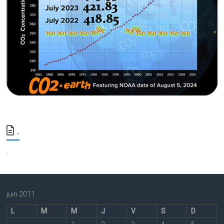
.
.
juin 2011
L
M
M
J
V
S
D