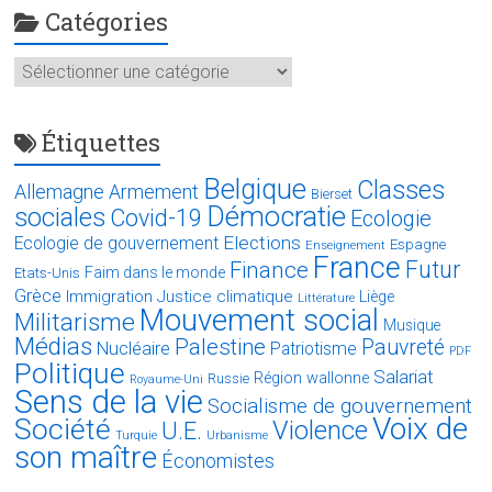
Catégories
Catégories
Étiquettes
Belgique
Classes
Allemagne
Armement
Bierset
Démocratie
sociales
Covid-19
Ecologie
Elections
Ecologie de gouvernement
Espagne
Enseignement
France
Futur
Finance
Faim dans le monde
Etats-Unis
Grèce
Immigration
Justice climatique
Liège
Littérature
Mouvement social
Militarisme
Musique
Médias
Palestine
Pauvreté
Nucléaire
Patriotisme
PDF
Politique
Salariat
Région wallonne
Russie
Royaume-Uni
Sens de la vie
Socialisme de gouvernement
Voix de
Société
Violence
U.E.
Turquie
Urbanisme
son maître
Économistes