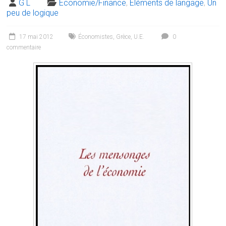
G L
Economie/Finance
,
Éléments de langage
,
Un
peu de logique
17 mai 2012
Économistes
,
Grèce
,
U.E.
0
commentaire