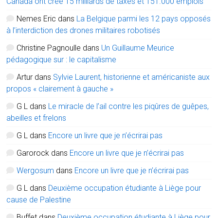
Canada ont créé 15 milliards de taxes et 151.000 emplois
Nemes Eric
dans
La Belgique parmi les 12 pays opposés
à l’interdiction des drones militaires robotisés
Christine Pagnoulle
dans
Un Guillaume Meurice
pédagogique sur : le capitalisme
Artur
dans
Sylvie Laurent, historienne et américaniste aux
propos « clairement à gauche »
G L
dans
Le miracle de l’ail contre les piqûres de guêpes,
abeilles et frelons
G L
dans
Encore un livre que je n’écrirai pas
Garorock
dans
Encore un livre que je n’écrirai pas
Wergosum
dans
Encore un livre que je n’écrirai pas
G L
dans
Deuxième occupation étudiante à Liège pour
cause de Palestine
Buffet
dans
Deuxième occupation étudiante à Liège pour