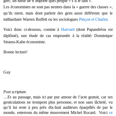
grec, un tueur de n’importe quel peuple « s’il le faut ».
Les économistes ne sont pas neutres dans la « guerre des classes »,
qu’ils nient, mais dont parlent des gens aussi différents que le
milliardaire Warren Buffett ou les sociologues
Pinçon et Charlot
.
Voici donc ci-dessous, comme à
Harvard
(dont Papandréou est
diplômé), une étude de cas empruntée à la réalité: Dominique
Strauss-Kahn économiste.
Bonne lecture!
Guy
:
Post scriptum
…Et au passage, mais ici par pur amour de l’acte gratuit, car ses
gesticulations ne trompent plus personne, et non sans lâcheté,
vu
qu’il lui reste à peu près dix-huit auditeurs éparpillés de par le
monde,
enterrons du même mouvement Michel Rocard.
Voici
ce