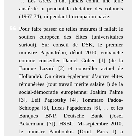
… Les Grecs n’ont jamais connu une telle
austérité ni pendant la dictature des colonels
(1967-74), ni pendant l’occupation nazie.
Pour faire passer de telles mesures il fallait le
soutien européen des élites (universitaires
surtout). Sur conseil de DSK, le premier
ministre Papandréou, début 2010, embauche
comme conseiller Daniel
Cohen [1] (de la
Banque Lazard [2] et conseiller actuel de
Hollande). On citera également d’autres élites
rémunérées (tout travail mérite salaire !) de la
social-démocratie européenne: Joakim Palme
[3], Leif Pagrotsky [4], Tommaso Padoa-
Schioppa [5], Lucas Papadémos [6], … et les
Banques BNP, Deutsche Bank (Josef
Ackermann [7]), HSBC. Mi-septembre 2010,
le ministre Pamboukis (Droit, Paris 1) a