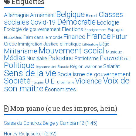
Étiquettes
Belgique
Classes
Allemagne
Armement
Bierset
Démocratie
sociales
Covid-19
Ecologie
Elections
Ecologie de gouvernement
Espagne
Enseignement
France
Futur
Finance
Faim dans le monde
Etats-Unis
Grèce
Immigration
Justice climatique
Liège
Littérature
Mouvement social
Militarisme
Musique
Médias
Palestine
Pauvreté
Nucléaire
Patriotisme
PDF
Politique
Salariat
Région wallonne
Russie
Royaume-Uni
Sens de la vie
Socialisme de gouvernement
Voix de
Société
Violence
U.E.
Turquie
Urbanisme
son maître
Économistes
Mon piano (que des impros, hein)
Salsa du Condroz Belge y Cumbia n°2 (1:45)
Honey Rietjesuiker (2:52)