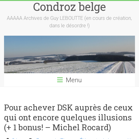
Condroz belge
Skip
to
content
AAAAA Archives de Guy LEBOUTTE (en cours de création,
dans le désordre !)
Menu
Pour achever DSK auprès de ceux
qui ont encore quelques illusions
(+ 1 bonus! – Michel Rocard)