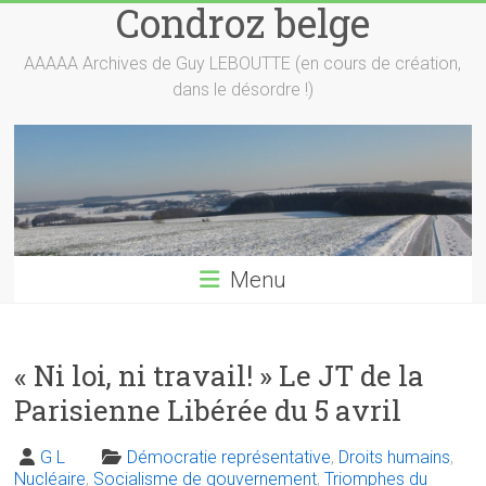
Condroz belge
Skip
to
content
AAAAA Archives de Guy LEBOUTTE (en cours de création,
dans le désordre !)
Menu
« Ni loi, ni travail! » Le JT de la
Parisienne Libérée du 5 avril
G L
Démocratie représentative
,
Droits humains
,
Nucléaire
,
Socialisme de gouvernement
,
Triomphes du