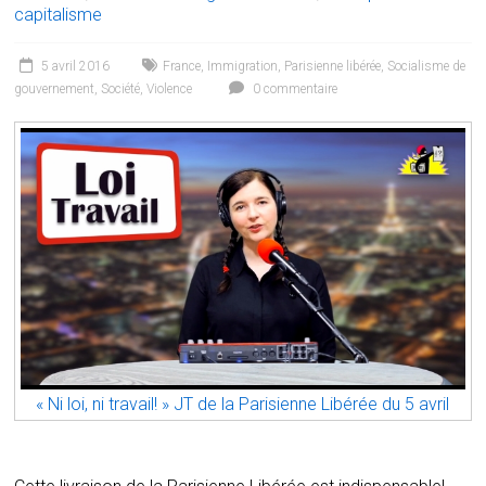
capitalisme
5 avril 2016
France
,
Immigration
,
Parisienne libérée
,
Socialisme de
gouvernement
,
Société
,
Violence
0 commentaire
« Ni loi, ni travail! » JT de la Parisienne Libérée du 5 avril