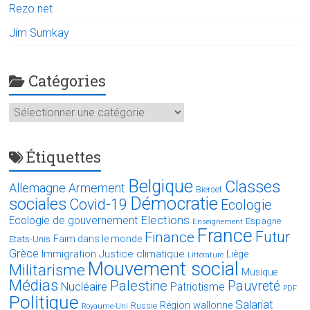
Rezo.net
Jim Sumkay
Catégories
Catégories
Étiquettes
Belgique
Classes
Allemagne
Armement
Bierset
Démocratie
sociales
Covid-19
Ecologie
Elections
Ecologie de gouvernement
Espagne
Enseignement
France
Futur
Finance
Faim dans le monde
Etats-Unis
Grèce
Immigration
Justice climatique
Liège
Littérature
Mouvement social
Militarisme
Musique
Médias
Palestine
Pauvreté
Nucléaire
Patriotisme
PDF
Politique
Salariat
Région wallonne
Russie
Royaume-Uni