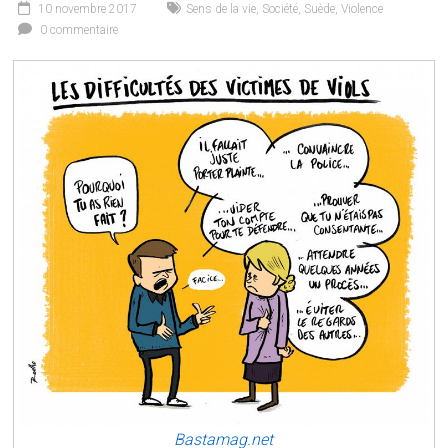
10 novembre 2017
Sens de la vie
,
Société
,
Suède
,
Violence
0 commentaire
Bastamag.net