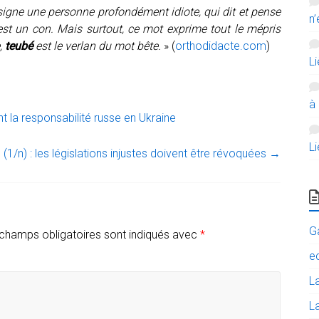
désigne une personne profondément idiote, qui dit et pense
n’
’est un con. Mais surtout, ce mot exprime tout le mépris
e,
teubé
est le verlan du mot bête.
» (
orthodidacte.com
)
L
à
la responsabilité russe en Ukraine
L
 (1/n) : les législations injustes doivent être révoquées
→
G
champs obligatoires sont indiqués avec
*
e
L
La