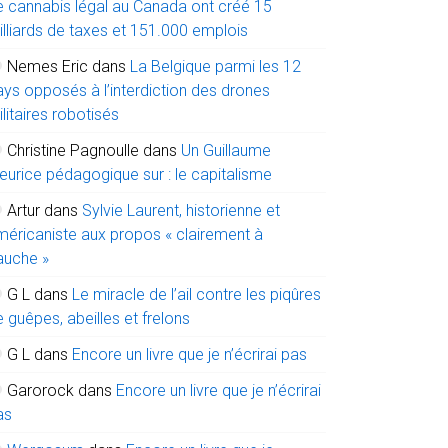
e cannabis légal au Canada ont créé 15
illiards de taxes et 151.000 emplois
Nemes Eric
dans
La Belgique parmi les 12
ays opposés à l’interdiction des drones
litaires robotisés
Christine Pagnoulle
dans
Un Guillaume
eurice pédagogique sur : le capitalisme
Artur
dans
Sylvie Laurent, historienne et
méricaniste aux propos « clairement à
auche »
G L
dans
Le miracle de l’ail contre les piqûres
 guêpes, abeilles et frelons
G L
dans
Encore un livre que je n’écrirai pas
Garorock
dans
Encore un livre que je n’écrirai
as