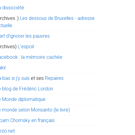
a dissociété
rchives :)
Les dessous de Bruxelles - adresse
tuelle
art d’ignorer les pauvres
archives)
L'espoir
acebook : la mémoire cachée
kir
-bas si j'y suis
et ses
Repaires
e blog de Frédéric Lordon
e Monde diplomatique
e monde selon Monsanto (le livre)
oam Chomsky en français
ezo.net