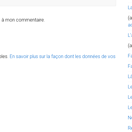
L
(a
e à mon commentaire.
ac
L’
(
F
bles.
En savoir plus sur la façon dont les données de vos
Fa
Là
L
L
L
N
R