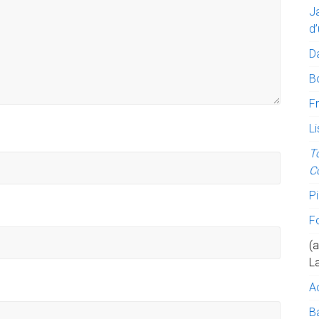
J
d’
D
B
Fr
Li
T
C
Pi
F
(a
L
A
Ba