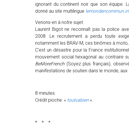
ignorant du continent noir que son équipe. La
donné au site multilingue
lemondencommun.in
Venons-en à notre sujet.
Laurent Bigot ne reconnaît pas la police ave
2008. Le recrutement a perdu toute exigen
notamment les BRAV-M, ces binômes à moto, …c
C’est un désastre pour la France institutionne
mouvement social hexagonal au contraire su
BeMoreFrench
(Soyez plus français), obser
manifestations de soutien dans le monde, au
8 minutes.
Crédit pioche: «
toutvabien
» .
* * *