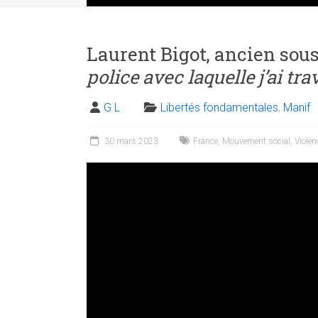
Laurent Bigot, ancien sous
police avec laquelle j’ai trav
G L
Libertés fondamentales
,
Manif
30 mars 2023
France
,
Mouvement social
,
Violen