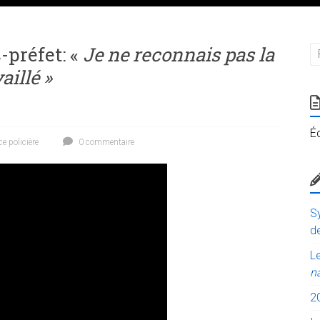
-préfet: «
Je ne reconnais pas la
aillé »
É
ce policière
0 commentaire
Sy
de
Le
n
2