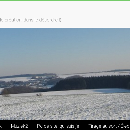
création, dans le désordre !)
k
Muziek2
Pq ce site, qui suis-je
Tirage au sort / Élec