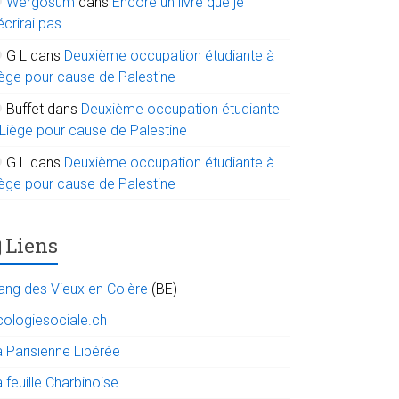
Wergosum
dans
Encore un livre que je
écrirai pas
G L
dans
Deuxième occupation étudiante à
iège pour cause de Palestine
Buffet
dans
Deuxième occupation étudiante
 Liège pour cause de Palestine
G L
dans
Deuxième occupation étudiante à
iège pour cause de Palestine
Liens
ang des Vieux en Colère
(BE)
cologiesociale.ch
a Parisienne Libérée
 feuille Charbinoise