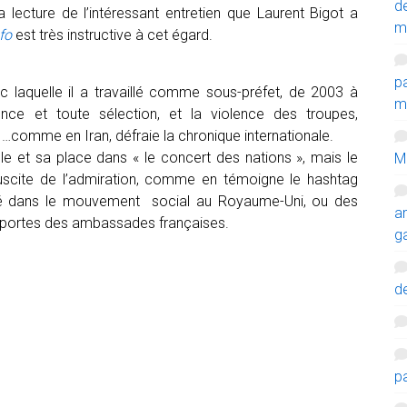
d
 lecture de l’intéressant entretien que Laurent Bigot a
m
fo
est très instructive à cet égard.
p
c laquelle il a travaillé comme sous-préfet, de 2003 à
mi
ce et toute sélection, et la violence des troupes,
omme en Iran, défraie la chronique internationale.
lle et sa place dans « le concert des nations », mais le
M
scite de l’admiration, comme en témoigne le hashtag
vé dans le mouvement social au Royaume-Uni, ou des
a
x portes des ambassades françaises.
g
de
p