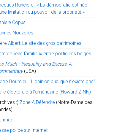
acques Rancière : « La démocratie est née
une limitation du pouvoir de la propriété »
anièle Copus
onnes Nouvelles
ère Albert: Le site des gros patrimoines
ste de liens familiaux entre politiciens belges
oo Much –Inequality and Excess, A
ommentary
(USA)
erre Bourdieu, "L'opinion publique n'existe pas"
olie électorale à l’américaine (Howard ZINN)
rchives :)
Zone A Défendre
(Notre-Dame des
andes)
crimed
sse police sur Internet