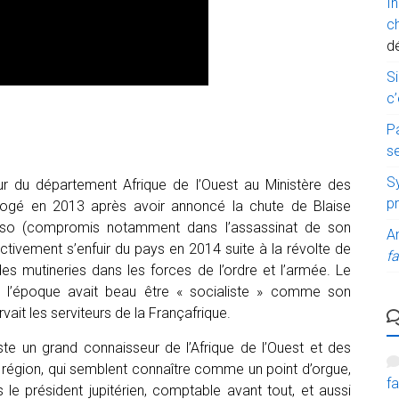
I
c
d
Si
c’
P
s
Sy
ur du département Afrique de l’Ouest au Ministère des
p
imogé en 2013 après avoir annoncé la chute de Blaise
Faso (compromis notamment dans l’assassinat de son
A
ffectivement s’enfuir du pays en 2014 suite à la révolte de
fa
es mutineries dans les forces de l’ordre et l’armée. Le
de l’époque avait beau être « socialiste » comme son
vait les serviteurs de la Françafrique.
este un grand connaisseur de l’Afrique de l’Ouest et des
 région, qui semblent connaître comme un point d’orgue,
fa
e président jupitérien, comptable avant tout, et aussi