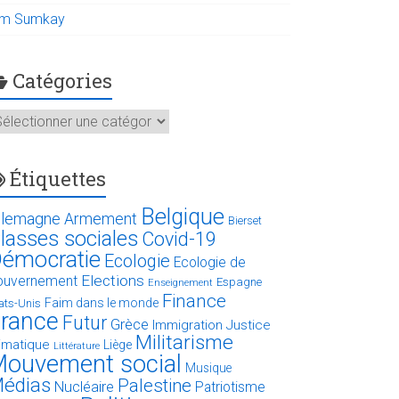
im Sumkay
Catégories
atégories
Étiquettes
Belgique
llemagne
Armement
Bierset
lasses sociales
Covid-19
émocratie
Ecologie
Ecologie de
Elections
ouvernement
Espagne
Enseignement
Finance
Faim dans le monde
ats-Unis
rance
Futur
Grèce
Immigration
Justice
Militarisme
limatique
Liège
Littérature
ouvement social
Musique
édias
Palestine
Nucléaire
Patriotisme