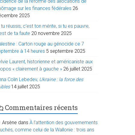
ncidence de la réforme des allocations de
hômage sur les finances fédérales
26
écembre 2025
 tu réussis, c’est ton mérite, si tu es pauvre,
est de ta faute
20 novembre 2025
alestine : Carton rouge au génocide ce 7
eptembre à 14 heures
5 septembre 2025
lvie Laurent, historienne et américaniste aux
ropos « clairement à gauche »
26 juillet 2025
nna Colin Lebedev,
Ukraine : la force des
ibles
14 juillet 2025
Commentaires récents
Arsène
dans
À l’attention des gouvernements
uchés, comme celui de la Wallonie : trois ans