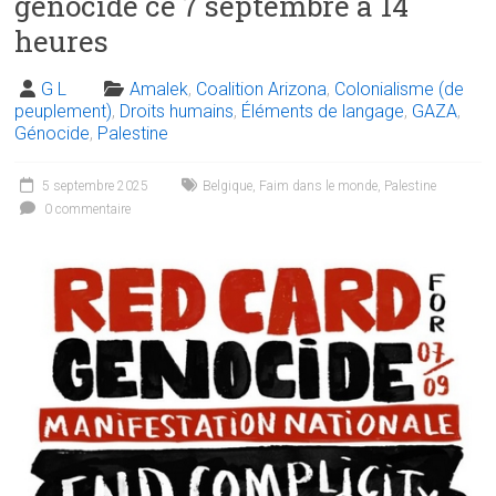
génocide ce 7 septembre à 14
heures
G L
Amalek
,
Coalition Arizona
,
Colonialisme (de
peuplement)
,
Droits humains
,
Éléments de langage
,
GAZA
,
Génocide
,
Palestine
5 septembre 2025
Belgique
,
Faim dans le monde
,
Palestine
0 commentaire