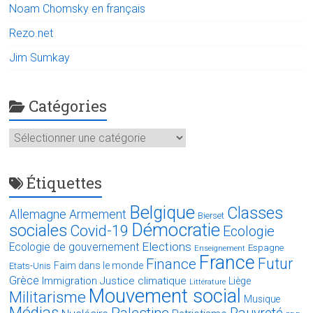
Noam Chomsky en français
Rezo.net
Jim Sumkay
Catégories
Catégories
Étiquettes
Belgique
Classes
Allemagne
Armement
Bierset
Démocratie
sociales
Covid-19
Ecologie
Elections
Ecologie de gouvernement
Espagne
Enseignement
France
Futur
Finance
Faim dans le monde
Etats-Unis
Grèce
Immigration
Justice climatique
Liège
Littérature
Mouvement social
Militarisme
Musique
Médias