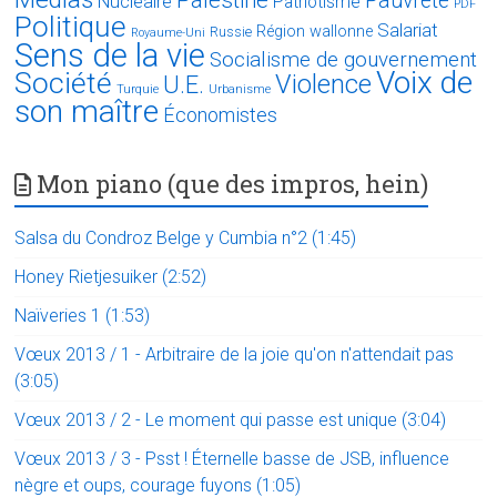
Palestine
Pauvreté
Nucléaire
Patriotisme
PDF
Politique
Salariat
Région wallonne
Russie
Royaume-Uni
Sens de la vie
Socialisme de gouvernement
Voix de
Société
Violence
U.E.
Turquie
Urbanisme
son maître
Économistes
Mon piano (que des impros, hein)
Salsa du Condroz Belge y Cumbia n°2 (1:45)
Honey Rietjesuiker (2:52)
Naïveries 1 (1:53)
Vœux 2013 / 1 - Arbitraire de la joie qu'on n'attendait pas
(3:05)
Vœux 2013 / 2 - Le moment qui passe est unique (3:04)
Vœux 2013 / 3 - Psst ! Éternelle basse de JSB, influence
nègre et oups, courage fuyons (1:05)