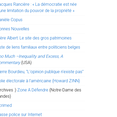
acques Rancière : « La démocratie est née
une limitation du pouvoir de la propriété »
anièle Copus
onnes Nouvelles
ère Albert: Le site des gros patrimoines
ste de liens familiaux entre politiciens belges
oo Much –Inequality and Excess, A
ommentary
(USA)
erre Bourdieu, "L'opinion publique n'existe pas"
olie électorale à l’américaine (Howard ZINN)
rchives :)
Zone A Défendre
(Notre-Dame des
andes)
crimed
sse police sur Internet