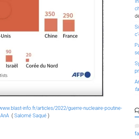
I
c
d
Si
c’
P
s
Sy
p
A
fa
/www.blast-info.fr/articles/2022/guerre-nucleaire-poutine-
hAnA
(
Salomé Saqué
)
fa