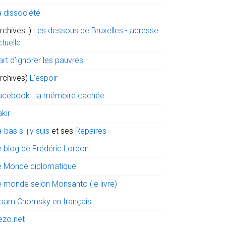
a dissociété
rchives :)
Les dessous de Bruxelles - adresse
tuelle
art d’ignorer les pauvres
archives)
L'espoir
acebook : la mémoire cachée
kir
-bas si j'y suis
et ses
Repaires
e blog de Frédéric Lordon
e Monde diplomatique
e monde selon Monsanto (le livre)
oam Chomsky en français
ezo.net