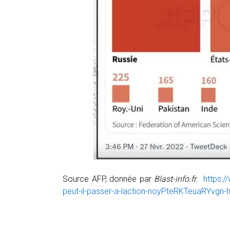
Source AFP, donnée par
Blast-info.fr.
https:/
peut-il-passer-a-laction-noyPteRKTeuaRYvgn-