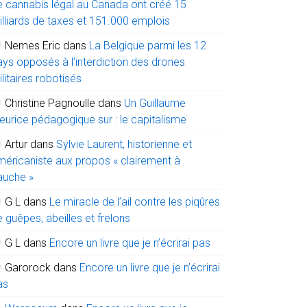
e cannabis légal au Canada ont créé 15
illiards de taxes et 151.000 emplois
Nemes Eric
dans
La Belgique parmi les 12
ays opposés à l’interdiction des drones
litaires robotisés
Christine Pagnoulle
dans
Un Guillaume
eurice pédagogique sur : le capitalisme
Artur
dans
Sylvie Laurent, historienne et
méricaniste aux propos « clairement à
auche »
G L
dans
Le miracle de l’ail contre les piqûres
 guêpes, abeilles et frelons
G L
dans
Encore un livre que je n’écrirai pas
Garorock
dans
Encore un livre que je n’écrirai
as