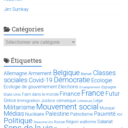
Jim Sumkay
Catégories
Catégories
Étiquettes
Belgique
Classes
Allemagne
Armement
Bierset
Démocratie
sociales
Covid-19
Ecologie
Elections
Ecologie de gouvernement
Espagne
Enseignement
France
Futur
Finance
Faim dans le monde
Etats-Unis
Grèce
Immigration
Justice climatique
Liège
Littérature
Mouvement social
Militarisme
Musique
Médias
Palestine
Pauvreté
Nucléaire
Patriotisme
PDF
Politique
Salariat
Région wallonne
Russie
Royaume-Uni
Sens de la vie