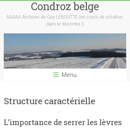
Condroz belge
Skip
to
content
AAAAA Archives de Guy LEBOUTTE (en cours de création,
dans le désordre !)
Menu
Structure caractérielle
L’importance de serrer les lèvres