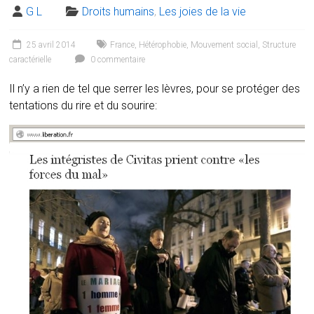
G L
Droits humains
,
Les joies de la vie
25 avril 2014
France
,
Hétérophobie
,
Mouvement social
,
Structure
caractérielle
0 commentaire
Il n’y a rien de tel que serrer les lèvres, pour se protéger des
tentations du rire et du sourire: