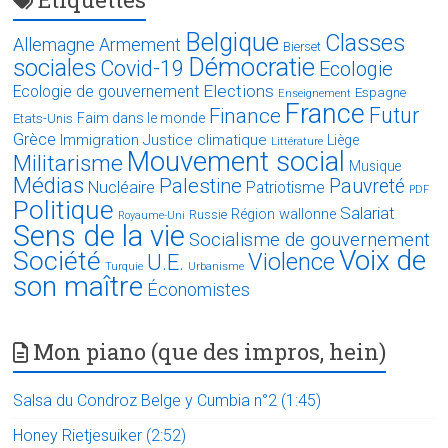
Belgique
Classes
Allemagne
Armement
Bierset
Démocratie
sociales
Covid-19
Ecologie
Elections
Ecologie de gouvernement
Espagne
Enseignement
France
Futur
Finance
Faim dans le monde
Etats-Unis
Grèce
Immigration
Justice climatique
Liège
Littérature
Mouvement social
Militarisme
Musique
Médias
Palestine
Pauvreté
Nucléaire
Patriotisme
PDF
Politique
Salariat
Région wallonne
Russie
Royaume-Uni
Sens de la vie
Socialisme de gouvernement
Voix de
Société
Violence
U.E.
Turquie
Urbanisme
son maître
Économistes
Mon piano (que des impros, hein)
Salsa du Condroz Belge y Cumbia n°2 (1:45)
Honey Rietjesuiker (2:52)