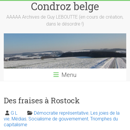
Condroz belge
Skip
to
content
AAAAA Archives de Guy LEBOUTTE (en cours de création,
dans le désordre !)
Menu
Des fraises à Rostock
G L
Démocratie représentative
,
Les joies de la
vie
,
Médias
,
Socialisme de gouvernement
,
Triomphes du
capitalisme