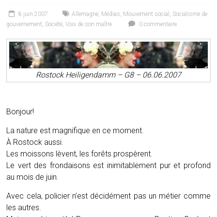
8 juin 2007
Allemagne
,
Médias
,
Mouvement social
,
Socialisme de
gouvernement
,
Société
,
Voix de son maître
0 commentaire
Rostock Heiligendamm – G8 – 06.06.2007
Bonjour!
La nature est magnifique en ce moment.
À Rostock aussi.
Les moissons lèvent, les forêts prospèrent.
Le vert des frondaisons est inimitablement pur et profond
au mois de juin.
Avec cela, policier n’est décidément pas un métier comme
les autres.