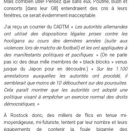
Mais combien utile! Pensez que sans eux, Poutine, Bush et
consorts [dans leur G8] entendraient des cris à leurs
fenêtres, ce serait évidemment inacceptable.
J’ai reçu un courrier du CADTM: «
Les autorités allemandes
ont utilisé des dispositions légales prises contre les
hooligans au cours des dernières années (suite aux
violences lors de matchs de football) et les ont appliquées à
des manifestants politiques et pacifiques
. » (On ne parle
pas ici des deux mille membres de « black blocks » venus
jusque du Japon pour en découdre.) «
Sur les 1.100
arrestations auxquelles les autorités ont procédé, il
semblerait que moins de 10 débouchent sur des poursuites.
Cela paraît montrer que les autorités ont adopté une
politique visant à empêcher un exercice normal des droits
démocratiques. »
À Rostock donc, des milliers de flics en tenue mi-
moyenâgeuse, mi-futuriste, tentent par leur nombre et leurs
équipements de contenir la foule bigarrée des