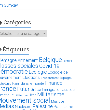
im Sumkay
Catégories
atégories
Étiquettes
Belgique
llemagne
Armement
Bierset
lasses sociales
Covid-19
émocratie
Ecologie
Ecologie de
Elections
ouvernement
Espagne
Enseignement
Finance
Faim dans le monde
ats-Unis
rance
Futur
Grèce
Immigration
Justice
Militarisme
limatique
Liège
Littérature
ouvement social
Musique
édias
Palestine
Nucléaire
Patriotisme