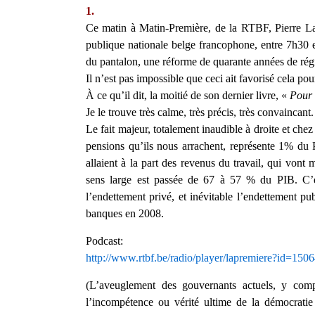
1.
Ce matin à Matin-Première, de la RTBF, Pierre Larr
publique nationale belge francophone, entre 7h30 et
du pantalon, une réforme de quarante années de ré
Il n’est pas impossible que ceci ait favorisé cela pour
À ce qu’il dit, la moitié de son dernier livre, «
Pour 
Je le trouve très calme, très précis, très convaincant.
Le fait majeur, totalement inaudible à droite et chez
pensions qu’ils nous arrachent, représente 1% du
allaient à la part des revenus du travail, qui vont 
sens large est passée de 67 à 57 % du PIB. C’es
l’endettement privé, et inévitable l’endettement p
banques en 2008.
Podcast:
http://www.rtbf.be/radio/player/lapremiere?id=15
(L’aveuglement des gouvernants actuels, y com
l’incompétence ou vérité ultime de la démocrati