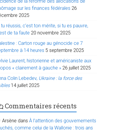
ncidence de la réforme des allocations de
hômage sur les finances fédérales
26
écembre 2025
 tu réussis, c’est ton mérite, si tu es pauvre,
est de ta faute
20 novembre 2025
alestine : Carton rouge au génocide ce 7
eptembre à 14 heures
5 septembre 2025
lvie Laurent, historienne et américaniste aux
ropos « clairement à gauche »
26 juillet 2025
nna Colin Lebedev,
Ukraine : la force des
ibles
14 juillet 2025
Commentaires récents
Arsène
dans
À l’attention des gouvernements
uchés, comme celui de la Wallonie : trois ans