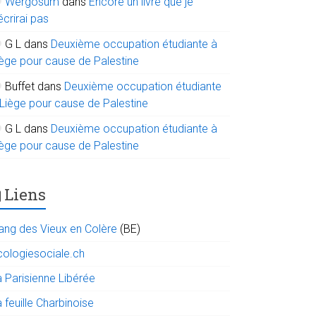
Wergosum
dans
Encore un livre que je
écrirai pas
G L
dans
Deuxième occupation étudiante à
iège pour cause de Palestine
Buffet
dans
Deuxième occupation étudiante
 Liège pour cause de Palestine
G L
dans
Deuxième occupation étudiante à
iège pour cause de Palestine
Liens
ang des Vieux en Colère
(BE)
cologiesociale.ch
a Parisienne Libérée
 feuille Charbinoise