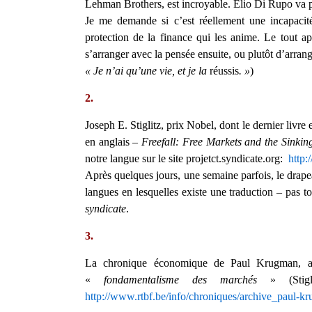
Lehman Brothers, est incroyable. Elio Di Rupo va pr
Je me demande si c’est réellement une incapacité 
protection de la finance qui les anime. Le tout a
s’arranger avec la pensée ensuite, ou plutôt d’arrang
« Je n’ai qu’une vie, et je la
réussis
. »
)
2.
Joseph E. Stiglitz, prix Nobel, dont le dernier livre e
en anglais –
Freefall: Free Markets and the Sinki
notre langue sur le site projetct.syndicate.org:
http:
Après quelques jours, une semaine parfois, le drapea
langues en lesquelles existe une traduction – pas t
syndicate
.
3.
La chronique économique de Paul Krugman, au
«
fondamentalisme des marchés
» (Stigl
http://www.rtbf.be/info/chroniques/archive_paul