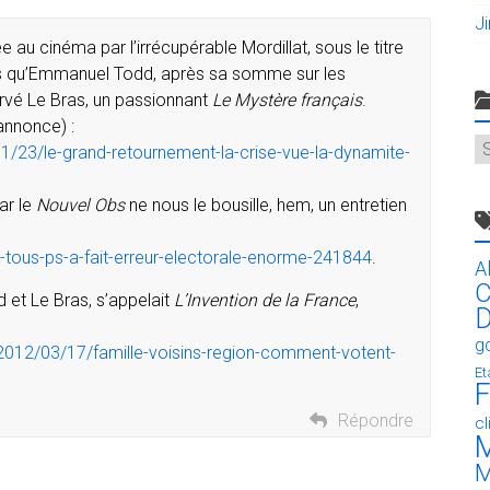
J
 au cinéma par l’irrécupérable Mordillat, sous le titre
dis qu’Emmanuel Todd, après sa somme sur les
ervé Le Bras, un passionnant
Le Mystère français
.
annonce) :
C
/23/le-grand-retournement-la-crise-vue-la-dynamite-
ar le
Nouvel Obs
ne nous le bousille, hem, un entretien
ous-ps-a-fait-erreur-electorale-enorme-241844
.
A
C
d et Le Bras, s’appelait
L’Invention de la France
,
D
g
/2012/03/17/famille-voisins-region-comment-votent-
Et
F
Répondre
c
M
M