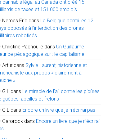
e cannabis légal au Canada ont créé 15
illiards de taxes et 151.000 emplois
Nemes Eric
dans
La Belgique parmi les 12
ays opposés à l’interdiction des drones
litaires robotisés
Christine Pagnoulle
dans
Un Guillaume
eurice pédagogique sur : le capitalisme
Artur
dans
Sylvie Laurent, historienne et
méricaniste aux propos « clairement à
auche »
G L
dans
Le miracle de l’ail contre les piqûres
 guêpes, abeilles et frelons
G L
dans
Encore un livre que je n’écrirai pas
Garorock
dans
Encore un livre que je n’écrirai
as