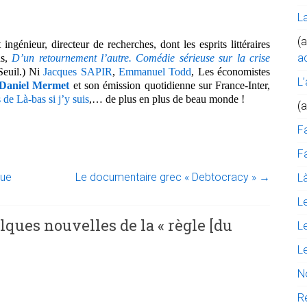
L
(a
 ingénieur, directeur de recherches, dont les esprits littéraires
ac
ns,
D’un retournement l’autre. Comédie sérieuse sur la crise
euil.)
Ni
Jacques SAPIR
,
Emmanuel Todd
, Les économistes
L’
Daniel Mermet
et son émission quotidienne sur France-Inter,
 de Là-bas si j’y suis
,… de plus en plus de beau monde !
(
F
Fa
lue
Le documentaire grec « Debtocracy »
→
Là
L
lques nouvelles de la « règle [du
L
L
N
R