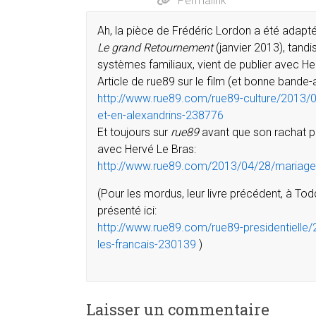
Permalink
Ah, la pièce de Frédéric Lordon a été adaptée
Le grand Retournement
(janvier 2013), tan
systèmes familiaux, vient de publier avec H
Article de rue89 sur le film (et bonne bande-
http://www.rue89.com/rue89-culture/2013/01
et-en-alexandrins-238776
Et toujours sur
rue89
avant que son rachat p
avec Hervé Le Bras:
http://www.rue89.com/2013/04/28/mariage-t
(Pour les mordus, leur livre précédent, à Tod
présenté ici:
http://www.rue89.com/rue89-presidentielle
les-francais-230139
)
Laisser un commentaire