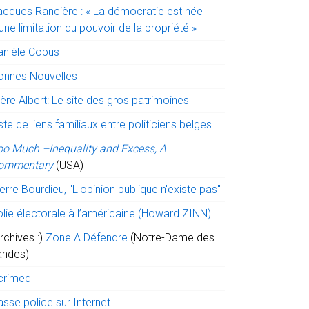
acques Rancière : « La démocratie est née
une limitation du pouvoir de la propriété »
anièle Copus
onnes Nouvelles
ère Albert: Le site des gros patrimoines
ste de liens familiaux entre politiciens belges
oo Much –Inequality and Excess, A
ommentary
(USA)
erre Bourdieu, "L'opinion publique n'existe pas"
olie électorale à l’américaine (Howard ZINN)
rchives :)
Zone A Défendre
(Notre-Dame des
andes)
crimed
sse police sur Internet