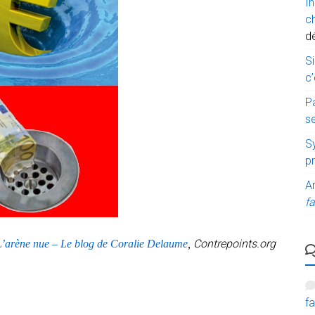
I
c
d
Si
c’
P
s
Sy
p
A
fa
Contrepoints.org
L’arène nue – Le blog de Coralie Delaume
,
fa