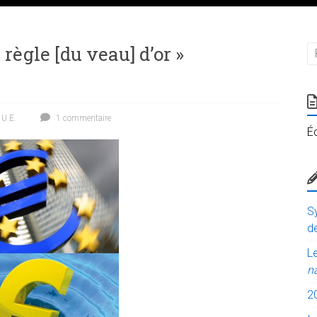
règle [du veau] d’or »
,
U.E.
1 commentaire
É
Sy
de
Le
n
2