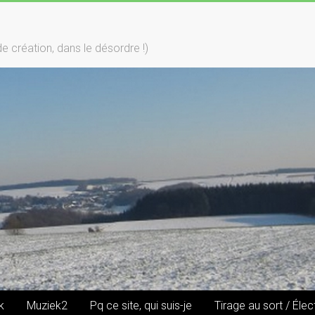
création, dans le désordre !)
k
Muziek2
Pq ce site, qui suis-je
Tirage au sort / Élec