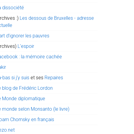
a dissociété
rchives :)
Les dessous de Bruxelles - adresse
tuelle
art d’ignorer les pauvres
archives)
L'espoir
acebook : la mémoire cachée
kir
-bas si j'y suis
et ses
Repaires
e blog de Frédéric Lordon
e Monde diplomatique
e monde selon Monsanto (le livre)
oam Chomsky en français
ezo.net