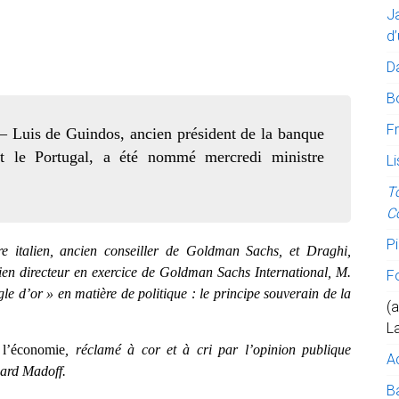
J
d’
D
B
Fr
uis de Guindos, ancien président de la banque
t le Portugal, a été nommé mercredi ministre
Li
T
C
Pi
 italien, ancien conseiller de Goldman Sachs, et Draghi,
en directeur en exercice de Goldman Sachs International, M.
F
e d’or » en matière de politique : le principe souverain de la
(a
L
 l’économie
, réclamé à cor et à cri par l’opinion publique
A
nard Madoff.
Ba