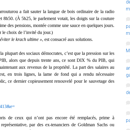
d
m
outurou a fait sauter la langue de bois ordinaire de la radio
 8h50. (À 5h25, le parlement votait, les doigts sur la couture
gime des pensions, montée comme une sauce en quelques jours.
p
 le choix de l’invité du jour.)
mi
éviter le krach ultime »
, est consacré aux solutions.
M
 la plupart des sociaux démocrates, c’est que la pression sur les
 PIB, alors que depuis trente ans, ce sont DIX % du PIB, qui
maintenant aux revenus de la propriété. La part des salaires au
a
t, en trois lignes, la lame de fond qui a rendu nécessaire
g
ublic, ce dernier copieusement renouvelé pour le sauvetage des
de
06413&e=
pris de ceux qui n’ont pas encore été remplacés, prime à
p
e représentative, par des ex-tenanciers de Goldman Sachs ou