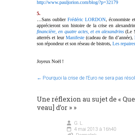
http://www.pauljorion.com/blog/?p=32179
5.
…Sans oublier
Frédéric LORDON
, économiste et
apprécieront son histoire de la crise en alexandri
financière, en quatre actes, et en alexandrins
(Le S
atterrés et leur
Manifeste
(cadeau de fin d’année),
son répondeur et son réseau de bistrots,
Les repaires
Joyeux Noël !
←
Pourquoi la crise de l’Euro ne sera pas réso
Une réflexion au sujet de «
Que
veau] d’or »
»
G. L.
4 mai 2013 à 16h40