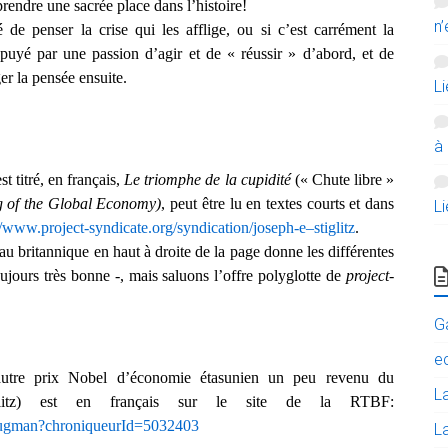
endre une sacrée place dans l’histoire!
n’
de penser la crise qui les afflige, ou si c’est carrément la
ppuyé par une passion d’agir et de « réussir » d’abord, et de
er la pensée ensuite.
L
à
st titré, en français,
Le triomphe de la cupidité
(« Chute libre »
ng of the Global Economy)
, peut être lu en textes courts et dans
L
//www.project-syndicate.org/syndication/joseph-e–stiglitz
.
u britannique en haut à droite de la page donne les différentes
oujours très bonne -, mais saluons l’offre polyglotte de
project-
G
e
tre prix Nobel d’économie étasunien un peu revenu du
L
itz) est en français sur le site de la RTBF:
-krugman?chroniqueurId=5032403
La