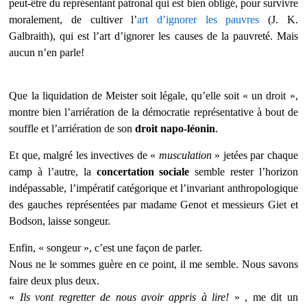
peut-être du représentant patronal qui est bien obligé, pour survivre
moralement, de cultiver l’
art d’ignorer les pauvres
(J. K.
Galbraith), qui est l’art d’ignorer les causes de la pauvreté. Mais
aucun n’en parle!
Que la liquidation de Meister soit légale, qu’elle
soit « un droit »,
montre bien l’arriération de la démocratie représentative à bout de
souffle et l’arriération de son
droit napo-léonin
.
Et que, malgré les invectives de «
musculation
» jetées par chaque
camp à l’autre, la
concertation sociale
semble rester l’horizon
indépassable, l’impératif catégorique et l’invariant anthropologique
des gauches représentées par
madame Genot et
messieurs Giet et
Bodson, laisse songeur.
Enfin, « songeur », c’est une façon de parler.
Nous ne le sommes guère
en ce point
, il me semble. Nous savons
faire deux plus deux.
«
Ils vont regretter de nous avoir appris à lire!
» , me dit un