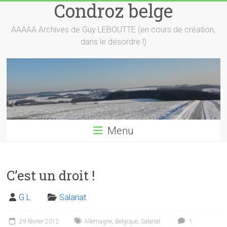
Condroz belge
Skip
to
content
AAAAA Archives de Guy LEBOUTTE (en cours de création,
dans le désordre !)
Menu
C’est un droit !
G L
Salariat
29 février 2012
Allemagne
,
Belgique
,
Salariat
1