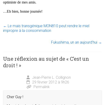
optimiste de mes amis.
…Eh bien, bonne journée!
←
Le maïs transgénique MON810 peut rendre le miel
impropre à la consommation
Fukushima, un an aujourd’hui
→
Une réflexion au sujet de «
C’est un
droit !
»
Jean-Pierre L. Collignon
29 février 2012 à 9h26
Permalink
Cher Guy !