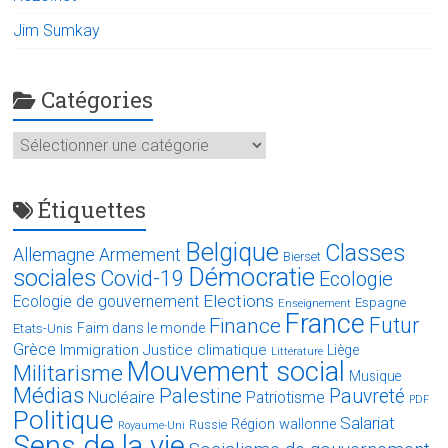
Jim Sumkay
Catégories
Catégories
Étiquettes
Belgique
Classes
Allemagne
Armement
Bierset
Démocratie
sociales
Covid-19
Ecologie
Elections
Ecologie de gouvernement
Espagne
Enseignement
France
Futur
Finance
Faim dans le monde
Etats-Unis
Grèce
Immigration
Justice climatique
Liège
Littérature
Mouvement social
Militarisme
Musique
Médias
Palestine
Pauvreté
Nucléaire
Patriotisme
PDF
Politique
Salariat
Région wallonne
Russie
Royaume-Uni
Sens de la vie