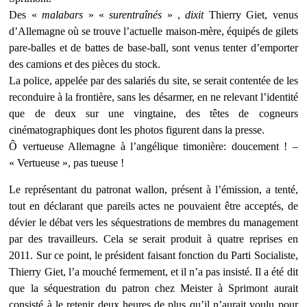
Des «
malabars
» «
surentraînés
» ,
dixit
Thierry Giet,
venus
d’Allemagne
où se trouve l’actuelle maison-mère,
équipés de gilets
pare-balles et de battes de base-ball
, sont venus tenter d’emporter
des camions et des pièces du stock.
La police, appelée par des salariés du site, se serait contentée de les
reconduire à la frontière, sans les désarmer, en ne relevant l’identité
que de deux sur une vingtaine, des têtes de cogneurs
cinématographiques dont les photos figurent dans la presse.
Ô vertueuse Allemagne à l’angélique timonière: doucement ! –
« Vertueuse », pas tueuse !
Le représentant du patronat wallon, présent à l’émission,
a tenté,
tout en déclarant que pareils actes ne pouvaient être acceptés, de
dévier le débat vers les séquestrations de membres du management
par des travailleurs. Cela se serait produit à quatre reprises en
2011. Sur ce point, le président faisant fonction du Parti Socialiste,
Thierry Giet, l’a mouché fermement, et il n’a pas insisté. Il a été dit
que la séquestration du patron chez Meister à Sprimont aurait
consisté à le retenir deux heures de plus qu’il n’aurait voulu pour