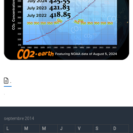
.
.
septembre 2014
L
M
M
J
V
S
D