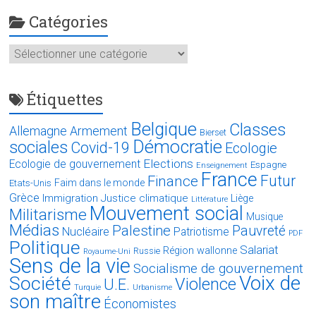
Catégories
Catégories
Étiquettes
Belgique
Classes
Allemagne
Armement
Bierset
Démocratie
sociales
Covid-19
Ecologie
Elections
Ecologie de gouvernement
Espagne
Enseignement
France
Futur
Finance
Faim dans le monde
Etats-Unis
Grèce
Immigration
Justice climatique
Liège
Littérature
Mouvement social
Militarisme
Musique
Médias
Palestine
Pauvreté
Nucléaire
Patriotisme
PDF
Politique
Salariat
Région wallonne
Russie
Royaume-Uni
Sens de la vie
Socialisme de gouvernement
Voix de
Société
Violence
U.E.
Turquie
Urbanisme
son maître
Économistes