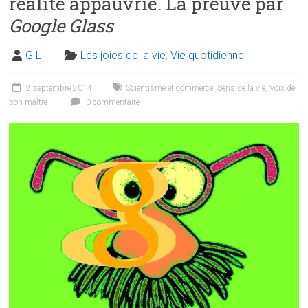
réalité appauvrie. La preuve par
Google Glass
G L
Les joies de la vie
,
Vie quotidienne
2 septembre 2014
Scientisme et commerce
,
Sens de la vie
,
Voix de
son maître
0 commentaire