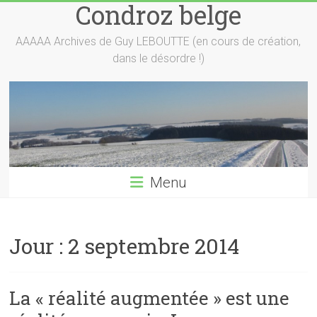
Condroz belge
Skip
to
content
AAAAA Archives de Guy LEBOUTTE (en cours de création,
dans le désordre !)
Menu
Jour :
2 septembre 2014
La « réalité augmentée » est une