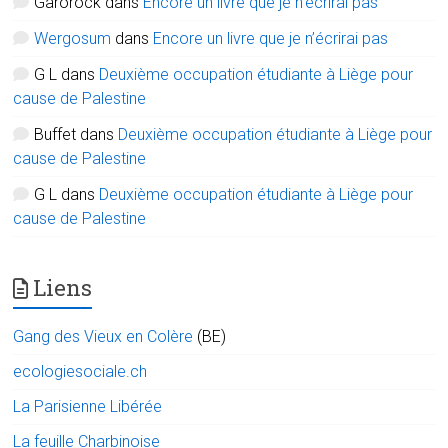
Garorock
dans
Encore un livre que je n’écrirai pas
Wergosum
dans
Encore un livre que je n’écrirai pas
G L
dans
Deuxième occupation étudiante à Liège pour
cause de Palestine
Buffet
dans
Deuxième occupation étudiante à Liège pour
cause de Palestine
G L
dans
Deuxième occupation étudiante à Liège pour
cause de Palestine
Liens
Gang des Vieux en Colère
(BE)
ecologiesociale.ch
La Parisienne Libérée
La feuille Charbinoise