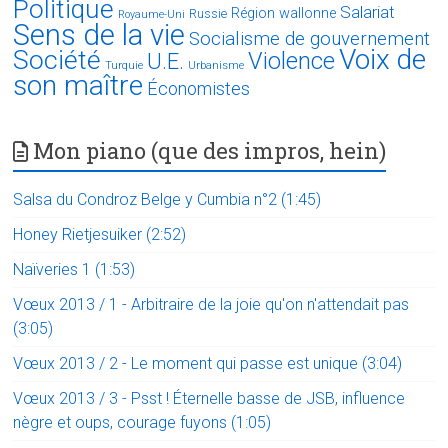
Politique
Salariat
Région wallonne
Russie
Royaume-Uni
Sens de la vie
Socialisme de gouvernement
Voix de
Société
Violence
U.E.
Turquie
Urbanisme
son maître
Économistes
Mon piano (que des impros, hein)
Salsa du Condroz Belge y Cumbia n°2 (1:45)
Honey Rietjesuiker (2:52)
Naïveries 1 (1:53)
Vœux 2013 / 1 - Arbitraire de la joie qu'on n'attendait pas
(3:05)
Vœux 2013 / 2 - Le moment qui passe est unique (3:04)
Vœux 2013 / 3 - Psst ! Éternelle basse de JSB, influence
nègre et oups, courage fuyons (1:05)