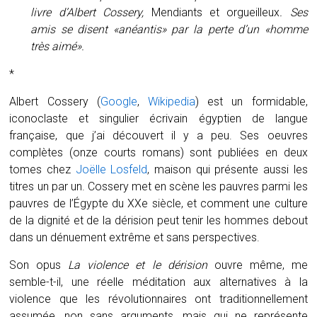
livre d’Albert Cossery,
Mendiants et orgueilleux
. Ses
amis se disent «anéantis» par la perte d’un «homme
très aimé».
*
Albert Cossery (
Google
,
Wikipedia
) est un formidable,
iconoclaste et singulier écrivain égyptien de langue
française, que j’ai découvert il y a peu. Ses oeuvres
complètes (onze courts romans) sont publiées en deux
tomes chez
Joëlle Losfeld
, maison qui présente aussi les
titres un par un. Cossery met en scène les pauvres parmi les
pauvres de l’Égypte du XXe siècle, et comment une culture
de la dignité et de la dérision peut tenir les hommes debout
dans un dénuement extrême et sans perspectives.
Son opus
La violence et le dérision
ouvre même, me
semble-t-il, une réelle méditation aux alternatives à la
violence que les révolutionnaires ont traditionnellement
assumée, non sans arguments, mais qui ne représente