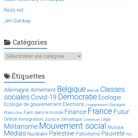
Rezo.net
Jim Sumkay
Catégories
Catégories
Étiquettes
Belgique
Classes
Allemagne
Armement
Bierset
Démocratie
sociales
Covid-19
Ecologie
Elections
Ecologie de gouvernement
Espagne
Enseignement
France
Futur
Finance
Faim dans le monde
Etats-Unis
Grèce
Immigration
Justice climatique
Liège
Littérature
Mouvement social
Militarisme
Musique
Médias
Palestine
Pauvreté
Nucléaire
Patriotisme
PDF