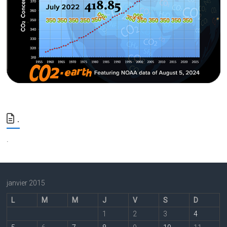
.
.
janvier 2015
L
M
M
J
V
S
D
1
2
3
4