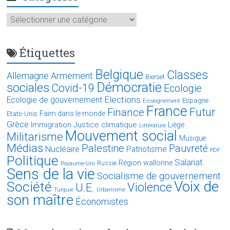
Catégories
Étiquettes
Belgique
Classes
Allemagne
Armement
Bierset
Démocratie
sociales
Covid-19
Ecologie
Elections
Ecologie de gouvernement
Espagne
Enseignement
France
Futur
Finance
Faim dans le monde
Etats-Unis
Grèce
Immigration
Justice climatique
Liège
Littérature
Mouvement social
Militarisme
Musique
Médias
Palestine
Pauvreté
Nucléaire
Patriotisme
PDF
Politique
Salariat
Région wallonne
Russie
Royaume-Uni
Sens de la vie
Socialisme de gouvernement
Voix de
Société
Violence
U.E.
Turquie
Urbanisme
son maître
Économistes