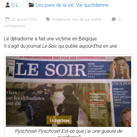
G L
Les joies de la vie
,
Vie quotidienne
22 janvier 2015
Militarisme
,
Voix de son maître
0
commentaire
Le djihadisme a fait une victime en Belgique.
Il s’agit du journal
Le Soir,
qui publie aujourd’hui en une:
Pyschose! Pyschose! Est-ce que j’ai une gueule de