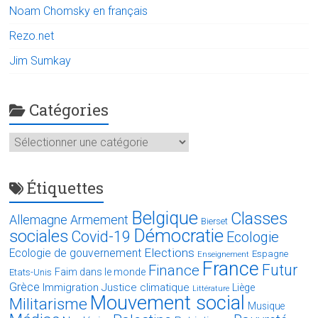
Noam Chomsky en français
Rezo.net
Jim Sumkay
Catégories
Catégories
Étiquettes
Belgique
Classes
Allemagne
Armement
Bierset
Démocratie
sociales
Covid-19
Ecologie
Elections
Ecologie de gouvernement
Espagne
Enseignement
France
Futur
Finance
Faim dans le monde
Etats-Unis
Grèce
Immigration
Justice climatique
Liège
Littérature
Mouvement social
Militarisme
Musique