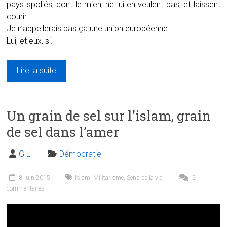
pays spoliés, dont le mien, ne lui en veulent pas, et laissent
courir.
Je n’appellerais pas ça une union européenne.
Lui, et eux, si.
Lire la suite
Un grain de sel sur l’islam, grain
de sel dans l’amer
G L
Démocratie
8 juin 2015
Islam
,
Militarisme
,
Sens de la vie
2
commentaires