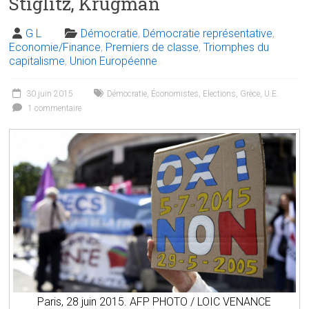
Stiglitz, Krugman
G L
Démocratie
,
Démocratie représentative
,
Economie/Finance
,
Premiers de classe
,
Triomphes du
capitalisme
,
Union Européenne
30 juin 2015
Démocratie
,
Économistes
,
Elections
,
Grèce
,
U.E.
1 commentaire
Paris, 28 juin 2015. AFP PHOTO / LOIC VENANCE