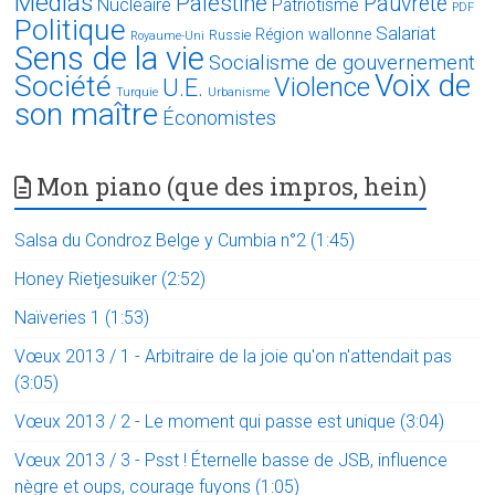
Médias
Palestine
Pauvreté
Nucléaire
Patriotisme
PDF
Politique
Salariat
Région wallonne
Russie
Royaume-Uni
Sens de la vie
Socialisme de gouvernement
Voix de
Société
Violence
U.E.
Turquie
Urbanisme
son maître
Économistes
Mon piano (que des impros, hein)
Salsa du Condroz Belge y Cumbia n°2 (1:45)
Honey Rietjesuiker (2:52)
Naïveries 1 (1:53)
Vœux 2013 / 1 - Arbitraire de la joie qu'on n'attendait pas
(3:05)
Vœux 2013 / 2 - Le moment qui passe est unique (3:04)
Vœux 2013 / 3 - Psst ! Éternelle basse de JSB, influence
nègre et oups, courage fuyons (1:05)