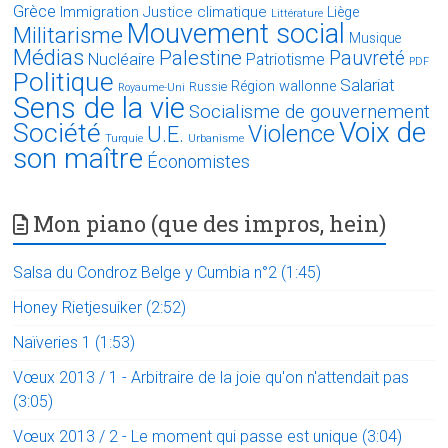
Grèce
Immigration
Justice climatique
Liège
Littérature
Mouvement social
Militarisme
Musique
Médias
Palestine
Pauvreté
Nucléaire
Patriotisme
PDF
Politique
Salariat
Région wallonne
Russie
Royaume-Uni
Sens de la vie
Socialisme de gouvernement
Voix de
Société
Violence
U.E.
Turquie
Urbanisme
son maître
Économistes
Mon piano (que des impros, hein)
Salsa du Condroz Belge y Cumbia n°2 (1:45)
Honey Rietjesuiker (2:52)
Naïveries 1 (1:53)
Vœux 2013 / 1 - Arbitraire de la joie qu'on n'attendait pas
(3:05)
Vœux 2013 / 2 - Le moment qui passe est unique (3:04)