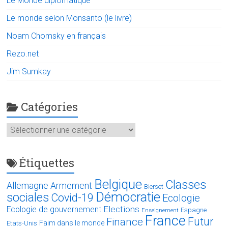
Le Monde diplomatique
Le monde selon Monsanto (le livre)
Noam Chomsky en français
Rezo.net
Jim Sumkay
Catégories
Catégories
Étiquettes
Belgique
Classes
Allemagne
Armement
Bierset
Démocratie
sociales
Covid-19
Ecologie
Elections
Ecologie de gouvernement
Espagne
Enseignement
France
Futur
Finance
Faim dans le monde
Etats-Unis