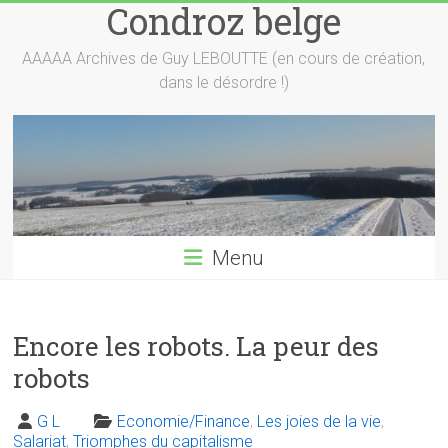
Condroz belge
Skip
to
content
AAAAA Archives de Guy LEBOUTTE (en cours de création,
dans le désordre !)
Menu
Encore les robots. La peur des
robots
G L
Economie/Finance
,
Les joies de la vie
,
Salariat
,
Triomphes du capitalisme