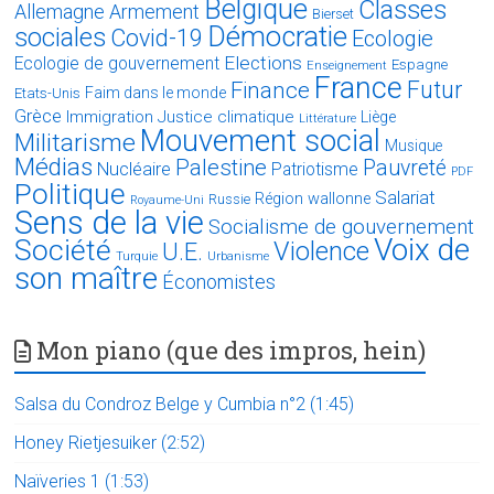
Belgique
Classes
Allemagne
Armement
Bierset
Démocratie
sociales
Covid-19
Ecologie
Elections
Ecologie de gouvernement
Espagne
Enseignement
France
Futur
Finance
Faim dans le monde
Etats-Unis
Grèce
Immigration
Justice climatique
Liège
Littérature
Mouvement social
Militarisme
Musique
Médias
Palestine
Pauvreté
Nucléaire
Patriotisme
PDF
Politique
Salariat
Région wallonne
Russie
Royaume-Uni
Sens de la vie
Socialisme de gouvernement
Voix de
Société
Violence
U.E.
Turquie
Urbanisme
son maître
Économistes
Mon piano (que des impros, hein)
Salsa du Condroz Belge y Cumbia n°2 (1:45)
Honey Rietjesuiker (2:52)
Naïveries 1 (1:53)