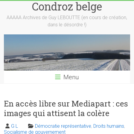
Condroz belge
Skip
to
content
AAAAA Archives de Guy LEBOUTTE (en cours de création,
dans le désordre !)
Menu
En accès libre sur Mediapart : ces
images qui attisent la colère
G L
Démocratie représentative
,
Droits humains
,
Socialisme de gouvernement