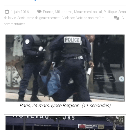
1 juin 2016
France
,
Militarisme
,
Mouvement social
,
Politique
,
Sens
de la vie
,
Socialisme de gouvernement
,
Violence
,
Voix de son maître
3
commentaires
Paris, 24 mars, lycée Bergson. (11 secondes)