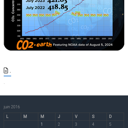
.
.
juin 2016
L
M
M
J
V
S
D
1
2
3
4
5