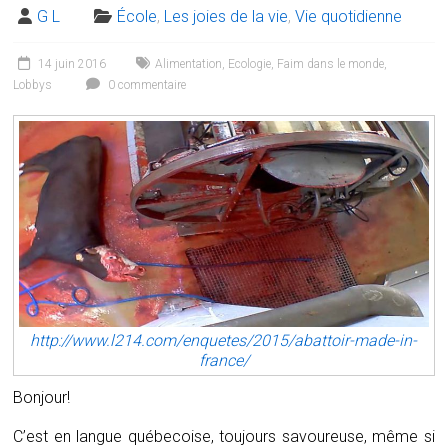
G L
École
,
Les joies de la vie
,
Vie quotidienne
14 juin 2016
Alimentation
,
Ecologie
,
Faim dans le monde
,
Lobbys
0 commentaire
http://www.l214.com/enquetes/2015/abattoir-made-in-
france/
Bonjour!
C’est en langue québecoise, toujours savoureuse, même si