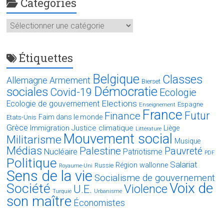
Catégories
Catégories
Étiquettes
Belgique
Classes
Allemagne
Armement
Bierset
Démocratie
sociales
Covid-19
Ecologie
Elections
Ecologie de gouvernement
Espagne
Enseignement
France
Futur
Finance
Faim dans le monde
Etats-Unis
Grèce
Immigration
Justice climatique
Liège
Littérature
Mouvement social
Militarisme
Musique
Médias
Palestine
Pauvreté
Nucléaire
Patriotisme
PDF
Politique
Salariat
Région wallonne
Russie
Royaume-Uni
Sens de la vie
Socialisme de gouvernement
Voix de
Société
Violence
U.E.
Turquie
Urbanisme
son maître
Économistes