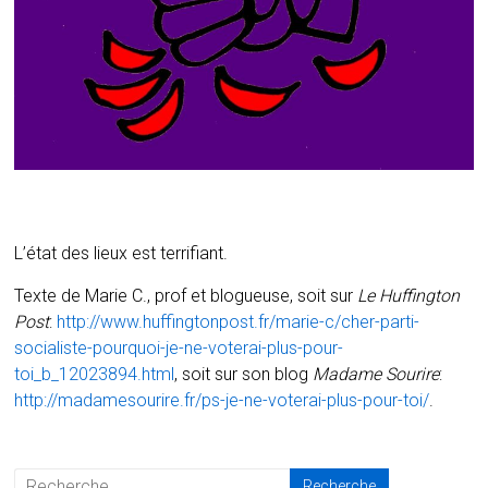
L’état des lieux est terrifiant.
Texte de Marie C., prof et blogueuse, soit sur
Le Huffington
Post
:
http://www.huffingtonpost.fr/marie-c/cher-parti-
socialiste-pourquoi-je-ne-voterai-plus-pour-
toi_b_12023894.html
, soit sur son blog
Madame Sourire
:
http://madamesourire.fr/ps-je-ne-voterai-plus-pour-toi/
.