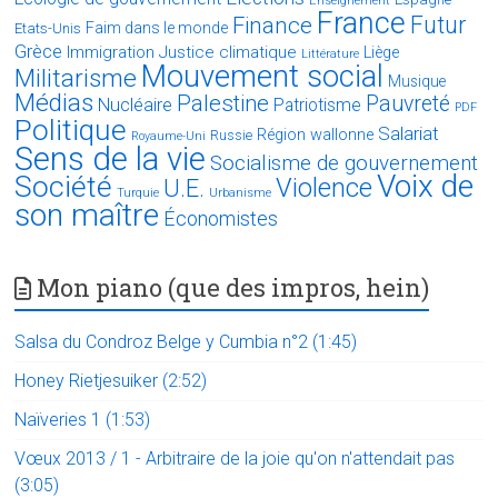
Enseignement
France
Futur
Finance
Faim dans le monde
Etats-Unis
Grèce
Immigration
Justice climatique
Liège
Littérature
Mouvement social
Militarisme
Musique
Médias
Palestine
Pauvreté
Nucléaire
Patriotisme
PDF
Politique
Salariat
Région wallonne
Russie
Royaume-Uni
Sens de la vie
Socialisme de gouvernement
Voix de
Société
Violence
U.E.
Turquie
Urbanisme
son maître
Économistes
Mon piano (que des impros, hein)
Salsa du Condroz Belge y Cumbia n°2 (1:45)
Honey Rietjesuiker (2:52)
Naïveries 1 (1:53)
Vœux 2013 / 1 - Arbitraire de la joie qu'on n'attendait pas
(3:05)