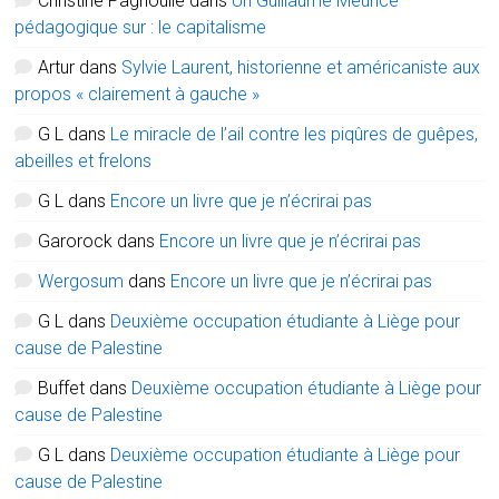
Christine Pagnoulle
dans
Un Guillaume Meurice
pédagogique sur : le capitalisme
Artur
dans
Sylvie Laurent, historienne et américaniste aux
propos « clairement à gauche »
G L
dans
Le miracle de l’ail contre les piqûres de guêpes,
abeilles et frelons
G L
dans
Encore un livre que je n’écrirai pas
Garorock
dans
Encore un livre que je n’écrirai pas
Wergosum
dans
Encore un livre que je n’écrirai pas
G L
dans
Deuxième occupation étudiante à Liège pour
cause de Palestine
Buffet
dans
Deuxième occupation étudiante à Liège pour
cause de Palestine
G L
dans
Deuxième occupation étudiante à Liège pour
cause de Palestine