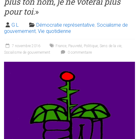
plus ton nom, je ne voterai plus
pour toi.
»
G L
Démocratie représentative
,
Socialisme de
gouvernement
,
Vie quotidienne
7 novembre 2016
France
,
Pauvreté
,
Politique
,
Sens de la vie
,
Socialisme de gouvernement
0 commentaire