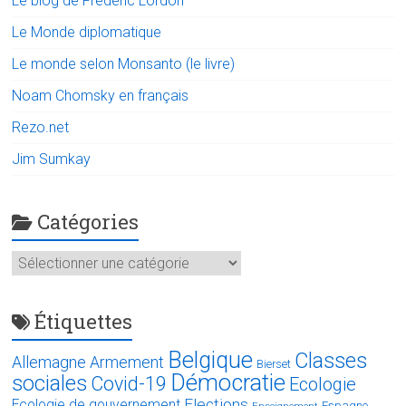
Le blog de Frédéric Lordon
Le Monde diplomatique
Le monde selon Monsanto (le livre)
Noam Chomsky en français
Rezo.net
Jim Sumkay
Catégories
Catégories
Étiquettes
Belgique
Classes
Allemagne
Armement
Bierset
Démocratie
sociales
Covid-19
Ecologie
Elections
Ecologie de gouvernement
Espagne