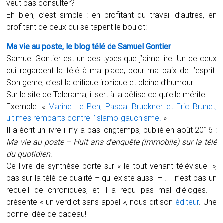
veut pas consulter?
Eh bien, c’est simple : en profitant du travail d’autres, en
profitant de ceux qui se tapent le boulot:
Ma vie au poste, le blog télé de Samuel Gontier
Samuel Gontier est un des types que j’aime lire. Un de ceux
qui regardent la télé à ma place, pour ma paix de l’esprit.
Son genre, c’est la critique ironique et pleine d’humour.
Sur le site de Telerama, il sert à la bêtise ce qu’elle mérite.
Exemple: «
Marine Le Pen, Pascal Bruckner et Eric Brunet,
ultimes remparts contre l’islamo-gauchisme.
»
Il a écrit un livre il n’y a pas longtemps, publié en août 2016 :
Ma vie au poste – Huit ans d’enquête (immobile) sur la télé
du quotidien
.
Ce livre de synthèse porte sur « le tout venant télévisuel
»
,
pas sur la télé de qualité – qui existe aussi – . Il n’est pas un
recueil de chroniques, et il a reçu pas mal d’éloges. Il
présente « un verdict sans appel
»
, nous dit son
éditeur
. Une
bonne idée de cadeau!