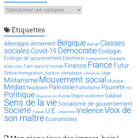
Catégories
Étiquettes
Belgique
Classes
Allemagne
Armement
Bierset
Démocratie
sociales
Covid-19
Ecologie
Elections
Ecologie de gouvernement
Espagne
Enseignement
France
Futur
Finance
Faim dans le monde
Etats-Unis
Grèce
Immigration
Justice climatique
Liège
Littérature
Mouvement social
Militarisme
Musique
Médias
Palestine
Pauvreté
Nucléaire
Patriotisme
PDF
Politique
Salariat
Région wallonne
Russie
Royaume-Uni
Sens de la vie
Socialisme de gouvernement
Voix de
Société
Violence
U.E.
Turquie
Urbanisme
son maître
Économistes