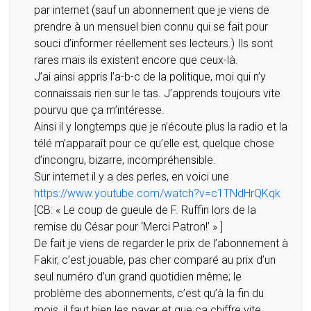
par internet (sauf un abonnement que je viens de
prendre à un mensuel bien connu qui se fait pour
souci d’informer réellement ses lecteurs.) Ils sont
rares mais ils existent encore que ceux-là.
J’ai ainsi appris l’a-b-c de la politique, moi qui n’y
connaissais rien sur le tas. J’apprends toujours vite
pourvu que ça m’intéresse.
Ainsi il y longtemps que je n’écoute plus la radio et la
télé m’apparaît pour ce qu’elle est, quelque chose
d’incongru, bizarre, incompréhensible.
Sur internet il y a des perles, en voici une
https://www.youtube.com/watch?v=c1TNdHrQKqk
[CB: « Le coup de gueule de F. Ruffin lors de la
remise du César pour ‘Merci Patron!’ » ]
De fait je viens de regarder le prix de l’abonnement à
Fakir, c’est jouable, pas cher comparé au prix d’un
seul numéro d’un grand quotidien même; le
problème des abonnements, c’est qu’à la fin du
mois, il faut bien les payer et que ça chiffre vite.