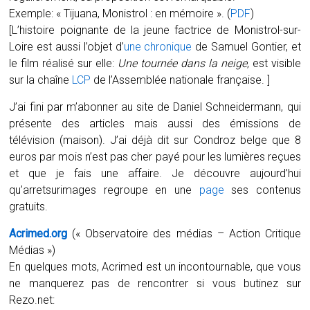
Exemple: « Tijuana, Monistrol : en mémoire ». (
PDF
)
[L’histoire poignante de la jeune factrice de Monistrol-sur-
Loire est aussi l’objet d’
une chronique
de Samuel Gontier, et
le film réalisé sur elle:
Une tournée dans la neige
, est visible
sur la chaîne
LCP
de l’Assemblée nationale française. ]
J’ai fini par m’abonner au site de Daniel Schneidermann, qui
présente des articles mais aussi des émissions de
télévision (maison). J’ai déjà dit sur Condroz belge que 8
euros par mois n’est pas cher payé pour les lumières reçues
et que je fais une affaire. Je découvre aujourd’hui
qu’arretsurimages regroupe en une
page
ses contenus
gratuits.
Acrimed.org
(« Observatoire des médias – Action Critique
Médias »)
En quelques mots, Acrimed est un incontournable, que vous
ne manquerez pas de rencontrer si vous butinez sur
Rezo.net: