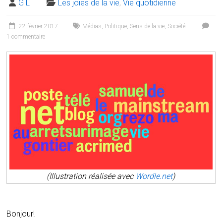
G L
Les joies de la vie
,
Vie quotidienne
22 février 2017
Médias
,
Politique
,
Sens de la vie
,
Société
1 commentaire
(Illustration réalisée avec
Wordle.net
)
Bonjour!