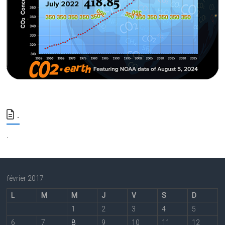
.
.
février 2017
L
M
M
J
V
S
D
1
2
3
4
5
6
7
8
9
10
11
12