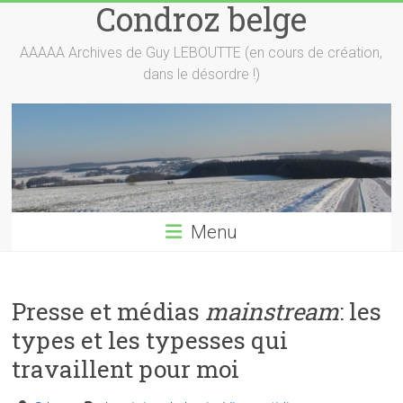
Condroz belge
Skip
to
content
AAAAA Archives de Guy LEBOUTTE (en cours de création,
dans le désordre !)
Menu
Presse et médias
mainstream
: les
types et les typesses qui
travaillent pour moi