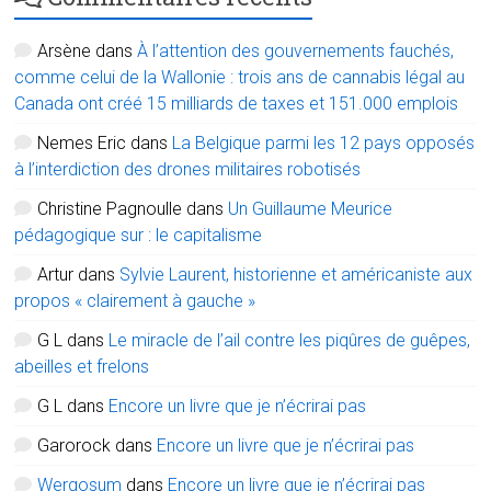
Arsène
dans
À l’attention des gouvernements fauchés,
comme celui de la Wallonie : trois ans de cannabis légal au
Canada ont créé 15 milliards de taxes et 151.000 emplois
Nemes Eric
dans
La Belgique parmi les 12 pays opposés
à l’interdiction des drones militaires robotisés
Christine Pagnoulle
dans
Un Guillaume Meurice
pédagogique sur : le capitalisme
Artur
dans
Sylvie Laurent, historienne et américaniste aux
propos « clairement à gauche »
G L
dans
Le miracle de l’ail contre les piqûres de guêpes,
abeilles et frelons
G L
dans
Encore un livre que je n’écrirai pas
Garorock
dans
Encore un livre que je n’écrirai pas
Wergosum
dans
Encore un livre que je n’écrirai pas