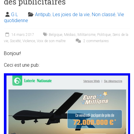
des publicitaires
G L
Antipub
,
Les joies de la vie
,
Non classé
,
Vie
quotidienne
14 mars 2017
Belgique
,
Médias
,
Militarisme
,
Politique
,
Sens de la
vie
,
Société
,
Violence
,
Voix de son maître
2 commentaires
Bonjour!
Ceci est une pub: