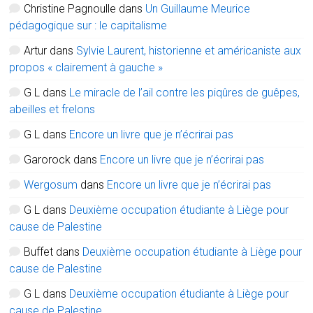
Christine Pagnoulle
dans
Un Guillaume Meurice
pédagogique sur : le capitalisme
Artur
dans
Sylvie Laurent, historienne et américaniste aux
propos « clairement à gauche »
G L
dans
Le miracle de l’ail contre les piqûres de guêpes,
abeilles et frelons
G L
dans
Encore un livre que je n’écrirai pas
Garorock
dans
Encore un livre que je n’écrirai pas
Wergosum
dans
Encore un livre que je n’écrirai pas
G L
dans
Deuxième occupation étudiante à Liège pour
cause de Palestine
Buffet
dans
Deuxième occupation étudiante à Liège pour
cause de Palestine
G L
dans
Deuxième occupation étudiante à Liège pour
cause de Palestine