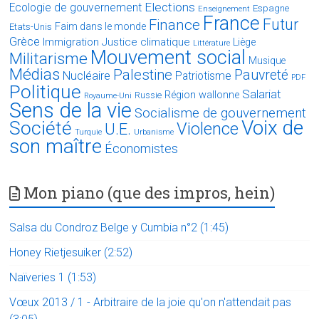
Elections
Ecologie de gouvernement
Espagne
Enseignement
France
Futur
Finance
Faim dans le monde
Etats-Unis
Grèce
Immigration
Justice climatique
Liège
Littérature
Mouvement social
Militarisme
Musique
Médias
Palestine
Pauvreté
Nucléaire
Patriotisme
PDF
Politique
Salariat
Région wallonne
Russie
Royaume-Uni
Sens de la vie
Socialisme de gouvernement
Voix de
Société
Violence
U.E.
Turquie
Urbanisme
son maître
Économistes
Mon piano (que des impros, hein)
Salsa du Condroz Belge y Cumbia n°2 (1:45)
Honey Rietjesuiker (2:52)
Naïveries 1 (1:53)
Vœux 2013 / 1 - Arbitraire de la joie qu'on n'attendait pas