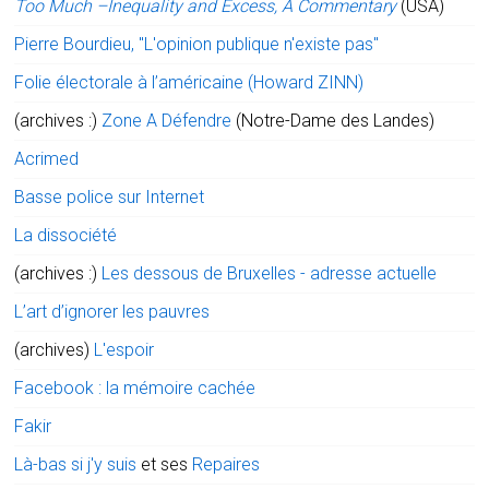
Too Much –Inequality and Excess, A Commentary
(USA)
Pierre Bourdieu, "L'opinion publique n'existe pas"
Folie électorale à l’américaine (Howard ZINN)
(archives :)
Zone A Défendre
(Notre-Dame des Landes)
Acrimed
Basse police sur Internet
La dissociété
(archives :)
Les dessous de Bruxelles - adresse actuelle
L’art d’ignorer les pauvres
(archives)
L'espoir
Facebook : la mémoire cachée
Fakir
Là-bas si j'y suis
et ses
Repaires