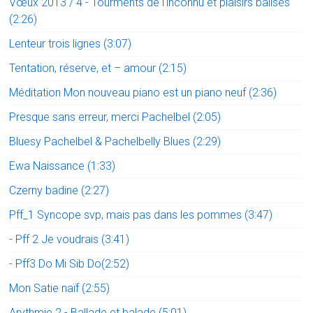
Vœux 2013 / 4 - Tourments de l'inconnu et plaisirs balisés
(2:26)
Lenteur trois lignes (3:07)
Tentation, réserve, et – amour (2:15)
Méditation Mon nouveau piano est un piano neuf (2:36)
Presque sans erreur, merci Pachelbel (2:05)
Bluesy Pachelbel & Pachelbelly Blues (2:29)
Ewa Naissance (1:33)
Czerny badine (2:27)
Pff_1 Syncope svp, mais pas dans les pommes (3:47)
- Pff 2 Je voudrais (3:41)
- Pff3 Do Mi Sib Do(2:52)
Mon Satie naïf (2:55)
Arythmie 2 - Ballade et balade (5:01)