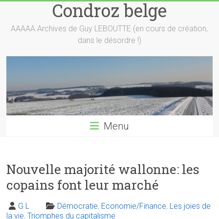
Condroz belge
Skip
to
content
AAAAA Archives de Guy LEBOUTTE (en cours de création,
dans le désordre !)
Menu
Nouvelle majorité wallonne: les
copains font leur marché
G L
Démocratie
,
Economie/Finance
,
Les joies de
la vie
,
Triomphes du capitalisme