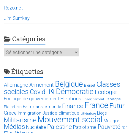
Rezo.net
Jim Sumkay
Catégories
Catégories
Étiquettes
Belgique
Classes
Allemagne
Armement
Bierset
Démocratie
sociales
Covid-19
Ecologie
Elections
Ecologie de gouvernement
Espagne
Enseignement
France
Futur
Finance
Faim dans le monde
Etats-Unis
Grèce
Immigration
Justice climatique
Liège
Littérature
Mouvement social
Militarisme
Musique
Médias
Palestine
Pauvreté
Nucléaire
Patriotisme
PDF