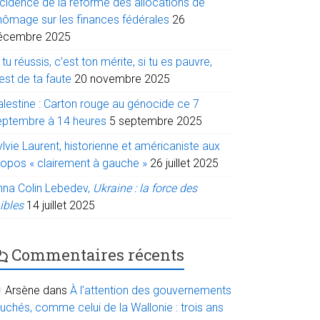
ncidence de la réforme des allocations de
hômage sur les finances fédérales
26
écembre 2025
 tu réussis, c’est ton mérite, si tu es pauvre,
est de ta faute
20 novembre 2025
alestine : Carton rouge au génocide ce 7
eptembre à 14 heures
5 septembre 2025
lvie Laurent, historienne et américaniste aux
ropos « clairement à gauche »
26 juillet 2025
nna Colin Lebedev,
Ukraine : la force des
ibles
14 juillet 2025
Commentaires récents
Arsène
dans
À l’attention des gouvernements
uchés, comme celui de la Wallonie : trois ans