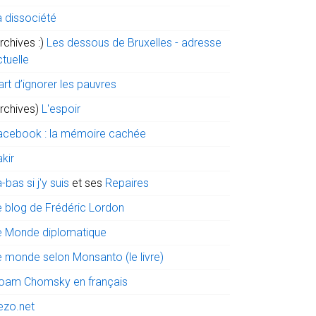
a dissociété
rchives :)
Les dessous de Bruxelles - adresse
tuelle
art d’ignorer les pauvres
archives)
L'espoir
acebook : la mémoire cachée
kir
-bas si j'y suis
et ses
Repaires
e blog de Frédéric Lordon
e Monde diplomatique
e monde selon Monsanto (le livre)
oam Chomsky en français
ezo.net