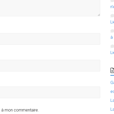
n’
L
à
L
G
e
L
La
e à mon commentaire.