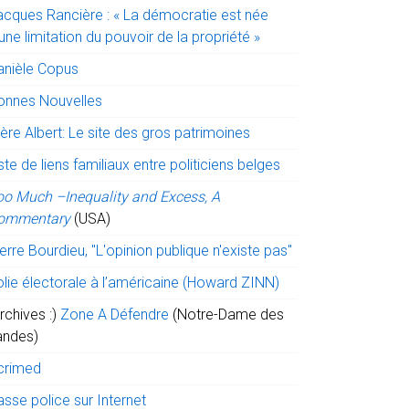
acques Rancière : « La démocratie est née
une limitation du pouvoir de la propriété »
anièle Copus
onnes Nouvelles
ère Albert: Le site des gros patrimoines
ste de liens familiaux entre politiciens belges
oo Much –Inequality and Excess, A
ommentary
(USA)
erre Bourdieu, "L'opinion publique n'existe pas"
olie électorale à l’américaine (Howard ZINN)
rchives :)
Zone A Défendre
(Notre-Dame des
andes)
crimed
sse police sur Internet