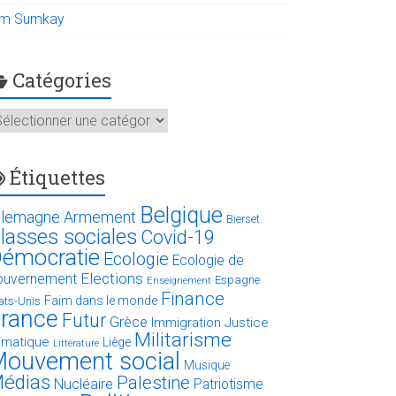
im Sumkay
Catégories
atégories
Étiquettes
Belgique
llemagne
Armement
Bierset
lasses sociales
Covid-19
émocratie
Ecologie
Ecologie de
Elections
ouvernement
Espagne
Enseignement
Finance
Faim dans le monde
ats-Unis
rance
Futur
Grèce
Immigration
Justice
Militarisme
limatique
Liège
Littérature
ouvement social
Musique
édias
Palestine
Nucléaire
Patriotisme