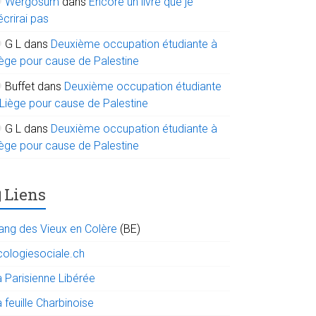
Wergosum
dans
Encore un livre que je
écrirai pas
G L
dans
Deuxième occupation étudiante à
iège pour cause de Palestine
Buffet
dans
Deuxième occupation étudiante
 Liège pour cause de Palestine
G L
dans
Deuxième occupation étudiante à
iège pour cause de Palestine
Liens
ang des Vieux en Colère
(BE)
cologiesociale.ch
a Parisienne Libérée
 feuille Charbinoise