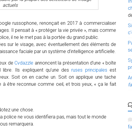
I
actuels
c
d
Google russophone, renonçait en 2017 à commercialiser
Si
ges. Il pensait à « protéger la vie privée », mais comme
c’
lice, il ne le met pas à la portée du grand public.
P
iées sur le visage, avec éventuellement des éléments de
s
sance faciale par un système d’intelligence artificielle.
Sy
ceux de
Cvdazzle
annoncent la présentation d’une « boîte
p
l libre. Ils expliquent qu’une des
ruses principales
est
ux. Soit on en cache un. Soit on applique une tache
A
e à être reconnue comme oeil, et trois yeux, « ça le fait
fa
otez une chose.
a police ne vous identifiera pas, mais tout le monde
ous remarquera.
fa