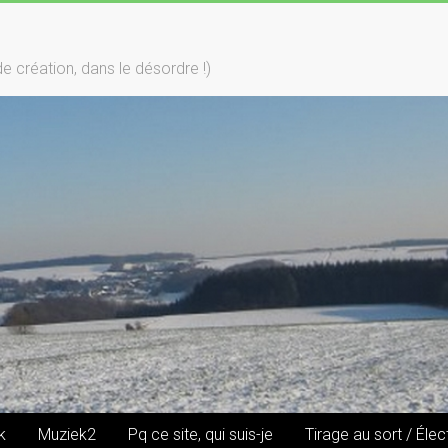
création, dans le désordre !)
k
Muziek2
Pq ce site, qui suis-je
Tirage au sort / Élec