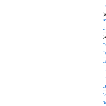
L
(a
ac
L’
(
F
Fa
Là
L
L
L
N
R