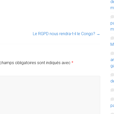
d
m
p
mi
Le RGPD nous rendra-t-il le Congo?
→
M
a
champs obligatoires sont indiqués avec
*
g
de
p