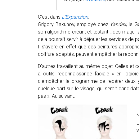
C’est dans
L’Expansion
.
Grigory Bakunov, employé chez
Yandex
, le 
son algorithme créant et testant …des maquilla
cela pourrait servir à déjouer les services de po
Il s’avère en effet que des peintures appropr
coiffure adaptés, peuvent empêcher la reconnais
D’autres travaillent au même objet. Celles et 
à outils reconnaissance faciale » en logicie
d’empêcher le programme de repérer deux ye
quelque part sur le visage, qui serait candidat
pas ». Au suivant.
N
L
v