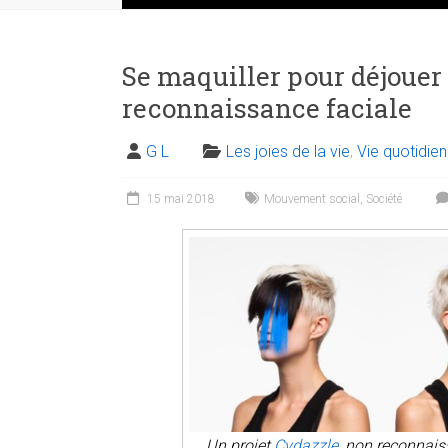
Se maquiller pour déjouer
reconnaissance faciale
G L
Les joies de la vie
,
Vie quotidie
15 mai 2018
Mouvement social
,
Société
Un projet
Cvdazzle
, non reconnais