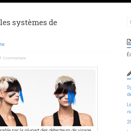
 les systèmes de
nne
É
0 commentaire
Sy
de
Le
n
2
sable par la plupart des détecteurs de visage