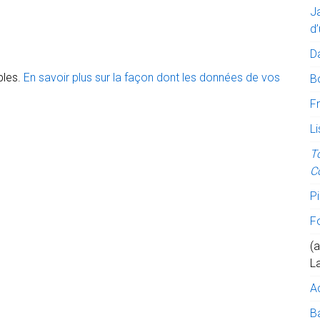
J
d’
D
bles.
En savoir plus sur la façon dont les données de vos
B
Fr
Li
T
C
Pi
F
(a
L
A
Ba