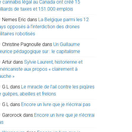
e cannabis légal au Canada ont créé 15
illiards de taxes et 151.000 emplois
Nemes Eric
dans
La Belgique parmi les 12
ays opposés à l’interdiction des drones
litaires robotisés
Christine Pagnoulle
dans
Un Guillaume
eurice pédagogique sur : le capitalisme
Artur
dans
Sylvie Laurent, historienne et
méricaniste aux propos « clairement à
auche »
G L
dans
Le miracle de l’ail contre les piqûres
 guêpes, abeilles et frelons
G L
dans
Encore un livre que je n’écrirai pas
Garorock
dans
Encore un livre que je n’écrirai
as