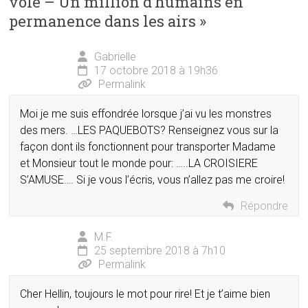
vole – Un million d’humains en
permanence dans les airs
»
Gabrielle
17 octobre 2018 à 19h36
Permalink
Moi je me suis effondrée lorsque j’ai vu les monstres
des mers. …LES PAQUEBOTS? Renseignez vous sur la
façon dont ils fonctionnent pour transporter Madame
et Monsieur tout le monde pour: …..LA CROISIERE
S’AMUSE…. Si je vous l’écris, vous n’allez pas me croire!
Répondre
M.F.
25 septembre 2018 à 7h10
Permalink
Cher Hellin, toujours le mot pour rire! Et je t’aime bien