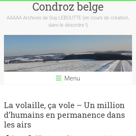
Condroz belge
Skip
to
content
AAAAA Archives de Guy LEBOUTTE (en cours de création,
dans le désordre !)
Menu
La volaille, ça vole – Un million
d’humains en permanence dans
les airs