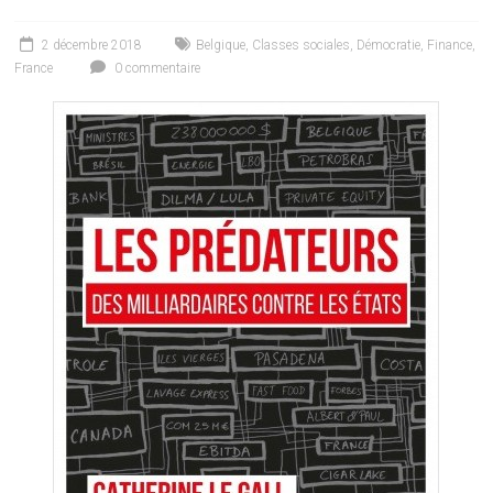
2 décembre 2018
Belgique
,
Classes sociales
,
Démocratie
,
Finance
,
France
0 commentaire