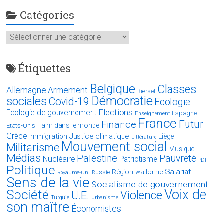
Catégories
Catégories
Étiquettes
Belgique
Classes
Allemagne
Armement
Bierset
Démocratie
sociales
Covid-19
Ecologie
Elections
Ecologie de gouvernement
Espagne
Enseignement
France
Futur
Finance
Faim dans le monde
Etats-Unis
Grèce
Immigration
Justice climatique
Liège
Littérature
Mouvement social
Militarisme
Musique
Médias
Palestine
Pauvreté
Nucléaire
Patriotisme
PDF
Politique
Salariat
Région wallonne
Russie
Royaume-Uni
Sens de la vie
Socialisme de gouvernement
Voix de
Société
Violence
U.E.
Turquie
Urbanisme
son maître
Économistes