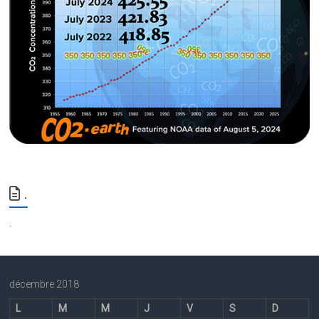
.
.
décembre 2018
L
M
M
J
V
S
D