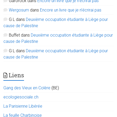
Garorock
dans
Encore un livre que je n’écrirai pas
Wergosum
dans
Encore un livre que je n’écrirai pas
G L
dans
Deuxième occupation étudiante à Liège pour
cause de Palestine
Buffet
dans
Deuxième occupation étudiante à Liège pour
cause de Palestine
G L
dans
Deuxième occupation étudiante à Liège pour
cause de Palestine
Liens
Gang des Vieux en Colère
(BE)
ecologiesociale.ch
La Parisienne Libérée
La feuille Charbinoise