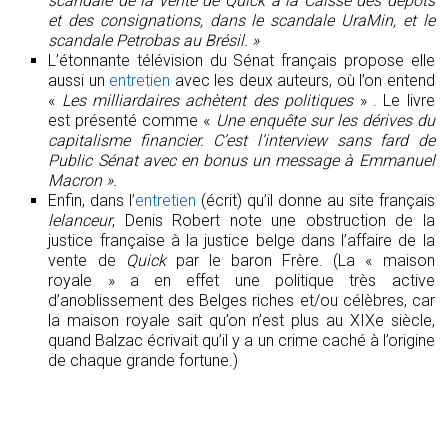
scandale de la vente de Quick à la Caisse des dépôts
et des consignations, dans le scandale UraMin, et le
scandale Petrobas au Brésil. »
L’étonnante télévision du Sénat français propose elle
aussi un
entretien
avec les deux auteurs, où l’on entend
«
Les milliardaires achètent des politiques
» . Le livre
est présenté comme «
Une enquête sur les dérives du
capitalisme financier. C’est l’interview sans fard de
Public Sénat avec en bonus un message à Emmanuel
Macron ».
Enfin, dans l’
entretien
(écrit) qu’il donne au site français
lelanceur
, Denis Robert note une obstruction de la
justice française à la justice belge dans l’affaire de la
vente de
Quick
par le baron Frère. (La « maison
royale » a en effet une politique très active
d’anoblissement des Belges riches et/ou célèbres, car
la maison royale sait qu’on n’est plus au XIXe siècle,
quand Balzac écrivait qu’il y a un crime caché à l’origine
de chaque grande fortune.)