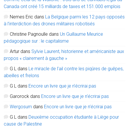
Canada ont créé 15 milliards de taxes et 151.000 emplois
Nemes Eric
dans
La Belgique parmi les 12 pays opposés
à l’interdiction des drones militaires robotisés
Christine Pagnoulle
dans
Un Guillaume Meurice
pédagogique sur : le capitalisme
Artur
dans
Sylvie Laurent, historienne et américaniste aux
propos « clairement à gauche »
G L
dans
Le miracle de l’ail contre les piqûres de guêpes,
abeilles et frelons
G L
dans
Encore un livre que je n’écrirai pas
Garorock
dans
Encore un livre que je n’écrirai pas
Wergosum
dans
Encore un livre que je n’écrirai pas
G L
dans
Deuxième occupation étudiante à Liège pour
cause de Palestine