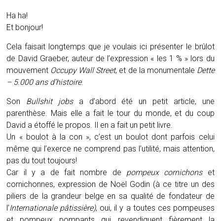
Ha ha!
Et bonjour!
Cela faisait longtemps que je voulais ici présenter le brûlot
de David Graeber, auteur de l’expression « les 1 % » lors du
mouvement
Occupy Wall Street
, et de la monumentale
Dette
– 5.000 ans d’histoire
.
Son
Bullshit jobs
a d’abord été un petit article, une
parenthèse. Mais elle a fait le tour du monde, et du coup
David a étoffé le propos. Il en a fait un petit livre.
Un « boulot à la con », c’est un boulot dont parfois celui
même qui l’exerce ne comprend pas l’utilité, mais attention,
pas du tout toujours!
Car il y a de fait nombre de
pompeux cornichons
et
cornichonnes, expression de Noël Godin (à ce titre un des
piliers de la grandeur belge en sa qualité de fondateur de
l’
Internationale pâtissière)
, oui, il y a toutes ces pompeuses
et pompeux pompants qui revendiquent fièrement la