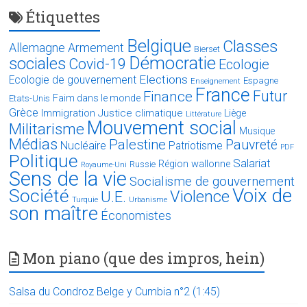
Étiquettes
Belgique
Classes
Allemagne
Armement
Bierset
Démocratie
sociales
Covid-19
Ecologie
Elections
Ecologie de gouvernement
Espagne
Enseignement
France
Futur
Finance
Faim dans le monde
Etats-Unis
Grèce
Immigration
Justice climatique
Liège
Littérature
Mouvement social
Militarisme
Musique
Médias
Palestine
Pauvreté
Nucléaire
Patriotisme
PDF
Politique
Salariat
Région wallonne
Russie
Royaume-Uni
Sens de la vie
Socialisme de gouvernement
Voix de
Société
Violence
U.E.
Turquie
Urbanisme
son maître
Économistes
Mon piano (que des impros, hein)
Salsa du Condroz Belge y Cumbia n°2 (1:45)