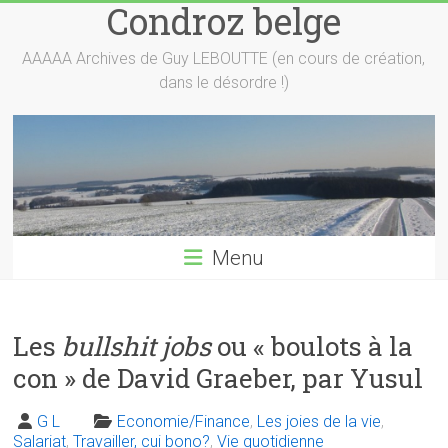
Condroz belge
Skip
to
content
AAAAA Archives de Guy LEBOUTTE (en cours de création,
dans le désordre !)
Menu
Les
bullshit jobs
ou « boulots à la
con » de David Graeber, par Yusul
G L
Economie/Finance
,
Les joies de la vie
,
Salariat
,
Travailler, cui bono?
,
Vie quotidienne