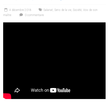
4 décembre 2018
Salariat
,
Sens de la vie
,
Société
,
Voix de son
maître
0 commentaire