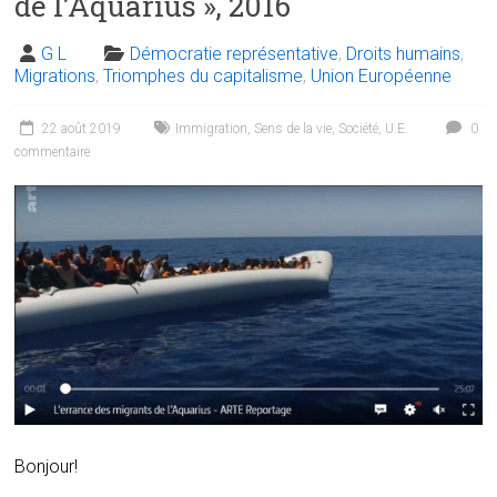
de l’Aquarius », 2016
G L
Démocratie représentative
,
Droits humains
,
Migrations
,
Triomphes du capitalisme
,
Union Européenne
22 août 2019
Immigration
,
Sens de la vie
,
Société
,
U.E.
0
commentaire
Bonjour!