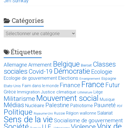
Jim Sumkay
Catégories
Catégories
Étiquettes
Belgique
Classes
Allemagne
Armement
Bierset
Démocratie
sociales
Covid-19
Ecologie
Elections
Ecologie de gouvernement
Espagne
Enseignement
France
Futur
Finance
Faim dans le monde
Etats-Unis
Grèce
Immigration
Justice climatique
Liège
Littérature
Mouvement social
Militarisme
Musique
Médias
Palestine
Pauvreté
Nucléaire
Patriotisme
PDF
Politique
Salariat
Région wallonne
Russie
Royaume-Uni
Sens de la vie
Socialisme de gouvernement
Voix de
Société
Violence
U.E.