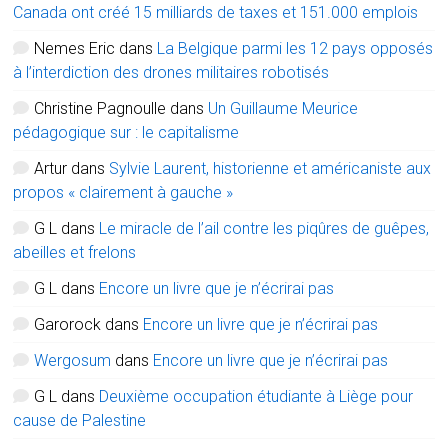
Canada ont créé 15 milliards de taxes et 151.000 emplois
Nemes Eric
dans
La Belgique parmi les 12 pays opposés
à l’interdiction des drones militaires robotisés
Christine Pagnoulle
dans
Un Guillaume Meurice
pédagogique sur : le capitalisme
Artur
dans
Sylvie Laurent, historienne et américaniste aux
propos « clairement à gauche »
G L
dans
Le miracle de l’ail contre les piqûres de guêpes,
abeilles et frelons
G L
dans
Encore un livre que je n’écrirai pas
Garorock
dans
Encore un livre que je n’écrirai pas
Wergosum
dans
Encore un livre que je n’écrirai pas
G L
dans
Deuxième occupation étudiante à Liège pour
cause de Palestine