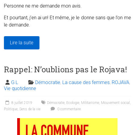
Personne ne me demande mon avis.
Et pourtant, j’en ai un! Et même, je le donne sans que l’on me
le demande.
Lire la suite
Rappel: N’oublions pas le Rojava!
G L
Démocratie
,
La cause des femmes
,
ROJAVA
,
Vie quotidienne
8 juillet 2019
Démocratie
,
Ecologie
,
Militarisme
,
Mouvement social
,
Politique
,
Sens de la vie
0 commentaire