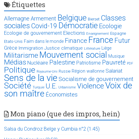
Étiquettes
Belgique
Classes
Allemagne
Armement
Bierset
Démocratie
sociales
Covid-19
Ecologie
Elections
Ecologie de gouvernement
Espagne
Enseignement
France
Futur
Finance
Faim dans le monde
Etats-Unis
Grèce
Immigration
Justice climatique
Liège
Littérature
Mouvement social
Militarisme
Musique
Médias
Palestine
Pauvreté
Nucléaire
Patriotisme
PDF
Politique
Salariat
Région wallonne
Russie
Royaume-Uni
Sens de la vie
Socialisme de gouvernement
Voix de
Société
Violence
U.E.
Turquie
Urbanisme
son maître
Économistes
Mon piano (que des impros, hein)
Salsa du Condroz Belge y Cumbia n°2 (1:45)