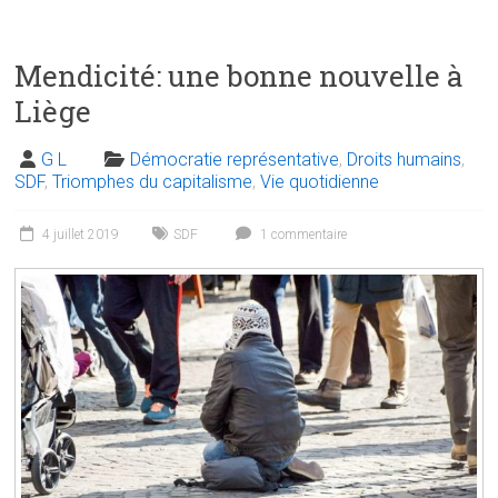
Mendicité: une bonne nouvelle à
Liège
G L
Démocratie représentative
,
Droits humains
,
SDF
,
Triomphes du capitalisme
,
Vie quotidienne
4 juillet 2019
SDF
1 commentaire