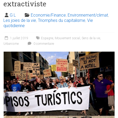
extractiviste
G L
Economie/Finance
,
Environnement/climat
,
Les joies de la vie
,
Triomphes du capitalisme
,
Vie
quotidienne
1 juillet 2019
Espagne
,
Mouvement social
,
Sens de la vie
,
Urbanisme
0 commentaire