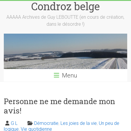
Condroz belge
Skip
to
content
AAAAA Archives de Guy LEBOUTTE (en cours de création,
dans le désordre !)
Menu
Personne ne me demande mon
avis!
G L
Démocratie
,
Les joies de la vie
,
Un peu de
logique
,
Vie quotidienne