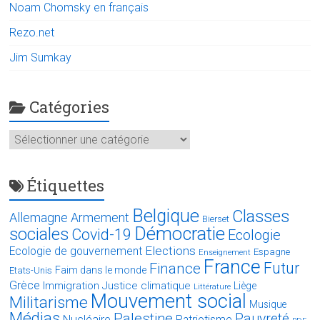
Noam Chomsky en français
Rezo.net
Jim Sumkay
Catégories
Catégories
Étiquettes
Belgique
Classes
Allemagne
Armement
Bierset
Démocratie
sociales
Covid-19
Ecologie
Elections
Ecologie de gouvernement
Espagne
Enseignement
France
Futur
Finance
Faim dans le monde
Etats-Unis
Grèce
Immigration
Justice climatique
Liège
Littérature
Mouvement social
Militarisme
Musique
Médias
Palestine
Pauvreté
Nucléaire
Patriotisme