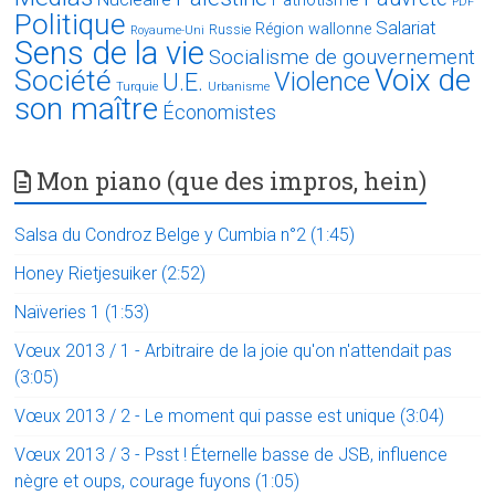
PDF
Politique
Salariat
Région wallonne
Russie
Royaume-Uni
Sens de la vie
Socialisme de gouvernement
Voix de
Société
Violence
U.E.
Turquie
Urbanisme
son maître
Économistes
Mon piano (que des impros, hein)
Salsa du Condroz Belge y Cumbia n°2 (1:45)
Honey Rietjesuiker (2:52)
Naïveries 1 (1:53)
Vœux 2013 / 1 - Arbitraire de la joie qu'on n'attendait pas
(3:05)
Vœux 2013 / 2 - Le moment qui passe est unique (3:04)
Vœux 2013 / 3 - Psst ! Éternelle basse de JSB, influence
nègre et oups, courage fuyons (1:05)