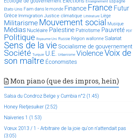
Elections
Ecologie de gouvernement
Espagne
Enseignement
France
Futur
Finance
Faim dans le monde
Etats-Unis
Grèce
Immigration
Justice climatique
Liège
Littérature
Mouvement social
Militarisme
Musique
Médias
Palestine
Pauvreté
Nucléaire
Patriotisme
PDF
Politique
Salariat
Région wallonne
Russie
Royaume-Uni
Sens de la vie
Socialisme de gouvernement
Voix de
Société
Violence
U.E.
Turquie
Urbanisme
son maître
Économistes
Mon piano (que des impros, hein)
Salsa du Condroz Belge y Cumbia n°2 (1:45)
Honey Rietjesuiker (2:52)
Naïveries 1 (1:53)
Vœux 2013 / 1 - Arbitraire de la joie qu'on n'attendait pas
(3:05)