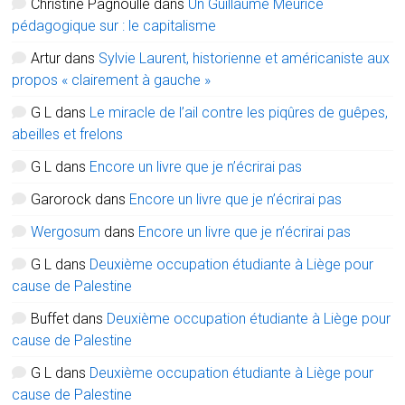
Christine Pagnoulle
dans
Un Guillaume Meurice
pédagogique sur : le capitalisme
Artur
dans
Sylvie Laurent, historienne et américaniste aux
propos « clairement à gauche »
G L
dans
Le miracle de l’ail contre les piqûres de guêpes,
abeilles et frelons
G L
dans
Encore un livre que je n’écrirai pas
Garorock
dans
Encore un livre que je n’écrirai pas
Wergosum
dans
Encore un livre que je n’écrirai pas
G L
dans
Deuxième occupation étudiante à Liège pour
cause de Palestine
Buffet
dans
Deuxième occupation étudiante à Liège pour
cause de Palestine
G L
dans
Deuxième occupation étudiante à Liège pour
cause de Palestine