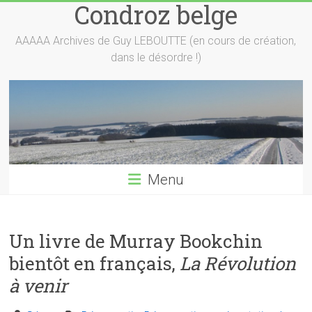
Condroz belge
Skip
to
content
AAAAA Archives de Guy LEBOUTTE (en cours de création,
dans le désordre !)
Menu
Un livre de Murray Bookchin
bientôt en français,
La Révolution
à venir