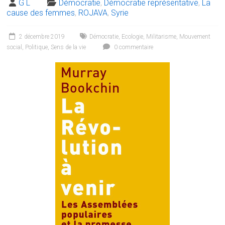
G L
Démocratie
,
Démocratie représentative
,
La
cause des femmes
,
ROJAVA
,
Syrie
2 décembre 2019
Démocratie
,
Ecologie
,
Militarisme
,
Mouvement
social
,
Politique
,
Sens de la vie
0 commentaire