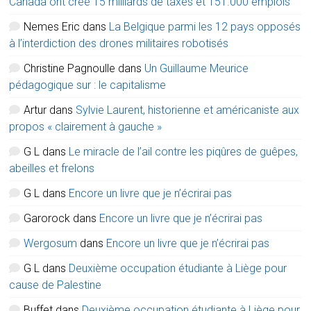
Canada ont créé 15 milliards de taxes et 151.000 emplois
Nemes Eric
dans
La Belgique parmi les 12 pays opposés
à l’interdiction des drones militaires robotisés
Christine Pagnoulle
dans
Un Guillaume Meurice
pédagogique sur : le capitalisme
Artur
dans
Sylvie Laurent, historienne et américaniste aux
propos « clairement à gauche »
G L
dans
Le miracle de l’ail contre les piqûres de guêpes,
abeilles et frelons
G L
dans
Encore un livre que je n’écrirai pas
Garorock
dans
Encore un livre que je n’écrirai pas
Wergosum
dans
Encore un livre que je n’écrirai pas
G L
dans
Deuxième occupation étudiante à Liège pour
cause de Palestine
Buffet
dans
Deuxième occupation étudiante à Liège pour