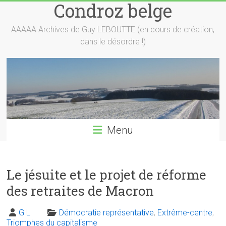
Condroz belge
Skip
to
content
AAAAA Archives de Guy LEBOUTTE (en cours de création,
dans le désordre !)
Menu
Le jésuite et le projet de réforme
des retraites de Macron
G L
Démocratie représentative
,
Extrême-centre
,
Triomphes du capitalisme