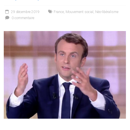
29 décembre 2019
France
,
Mouvement social
,
Néo-libéralisme
0 commentaire