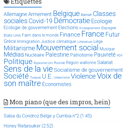
Étiquettes
Belgique
Classes
Allemagne
Armement
Bierset
Démocratie
sociales
Covid-19
Ecologie
Elections
Ecologie de gouvernement
Espagne
Enseignement
France
Futur
Finance
Faim dans le monde
Etats-Unis
Grèce
Immigration
Justice climatique
Liège
Littérature
Mouvement social
Militarisme
Musique
Médias
Palestine
Pauvreté
Nucléaire
Patriotisme
PDF
Politique
Salariat
Région wallonne
Russie
Royaume-Uni
Sens de la vie
Socialisme de gouvernement
Voix de
Société
Violence
U.E.
Turquie
Urbanisme
son maître
Économistes
Mon piano (que des impros, hein)
Salsa du Condroz Belge y Cumbia n°2 (1:45)
Honey Rietjesuiker (2:52)